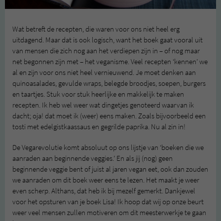
Wat betreft de recepten, die waren voor ons niet heel erg
uitdagend. Maar dat is ook logisch, want het boek gaat vooral uit
van mensen die zich nog aan het verdiepen zijn in – of nog maar
net begonnen zijn met – het veganisme. Veel recepten ‘kennen’ we
al en zijn voor ons niet heel vernieuwend. Je moet denken aan
quinoasalades, gevulde wraps, belegde broodjes, soepen, burgers
en taartjes. Stuk voor stuk heerlijke en makkelijk te maken
recepten. Ik heb wel weer wat dingetjes genoteerd waarvan ik
dacht; oja! dat moet ik (weer) eens maken. Zoals bijvoorbeeld een
tosti met edelgistkaassaus en gegrilde paprika. Nu al zin in!
De Vegarevolutie komt absoluut op ons lijstje van ‘boeken die we
aanraden aan beginnende veggies.’ En als jij (nog) geen
beginnende veggie bent of juist al jaren vegan eet, ook dan zouden
we aanraden om dit boek weer eens te lezen. Het maakt je weer
even scherp. Althans, dat heb ik bij mezelf gemerkt. Dankjewel
voor het opsturen van je boek Lisa! Ik hoop dat wij op onze beurt
weer veel mensen zullen motiveren om dit meesterwerkje te gaan