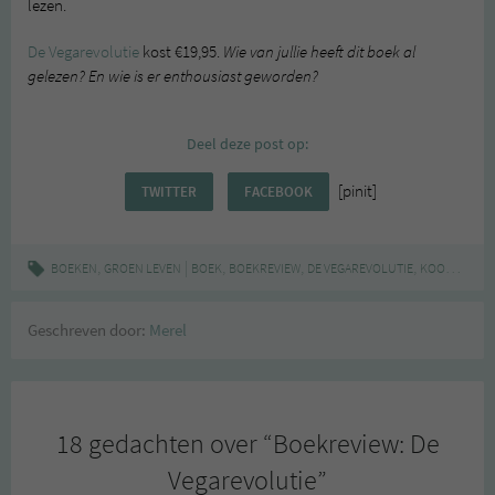
lezen.
De Vegarevolutie
kost €19,95.
Wie van jullie heeft dit boek al
gelezen? En wie is er enthousiast geworden?
Deel deze post op:
[pinit]
TWITTER
FACEBOOK
,
|
,
,
,
,
BOEKEN
GROEN LEVEN
BOEK
BOEKREVIEW
DE VEGAREVOLUTIE
KOOKBOEK
Geschreven door:
Merel
18 gedachten over “
Boekreview: De
Vegarevolutie
”