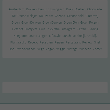
Amsterdam
Bakken
Bewust
Biologisch
Boek
Boeken
Chocolade
De Groene Meisjes
Duurzaam
Gezond
Gezondheid
Glutenvrij
Groen
Groen Denken
Groen Denken
Groen Eten
Groen Reizen
Hotspot
Hotspots
Huis
Inspiratie
Instagram
Katten
Kleding
Kringloop
Leuke Dingen
Lifestyle
Lunch
Makkelijk
Ontbijt
Plantaardig
Recept
Recepten
Reizen
Restaurant
Review
Snel
Tips
Tweedehands
Vega
Vegan
Veggie
Vintage
Winactie
Zomer