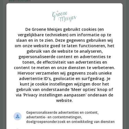
Beantwoorden
Sociaal, veganistische omdenker in Taizé |
De Groene Meisjes gebruikt cookies (en
gezondenarmestudent
schreef:
vergelijkbare technieken) om informatie op te
2014 OM
slaan en in te zien. Deze gegevens gebruiken wij
[…] ander boek wat ik mee had was De vegarevolutie. Een boek
om onze website goed te laten functioneren, het
die ik in een blog van de Groene Meisjes zag. Het is niet alleen
gebruik van de website te analyseren,
een kookboek, maar een gids voor als je veganistisch wil leven.
gepersonaliseerde content en advertenties te
Het wekte […]
tonen, de effectiviteit van advertenties en
content te meten en onze diensten te verbeteren.
Beantwoorden
Hiervoor verzamelen wij gegevens zoals unieke
advertentie ID’s, geolocatie en surfgedrag. Je
kunt je cookie instellingen wijzigen door het
gebruik van onderstaande 'Meer opties' knop of
Hoe maak ik mijn familie duidelijk dat ik vega(n) wil eten? | De
via 'Privacy instellingen aanpassen' onderaan de
Groene Meisjes
schreef:
website.
2014 OM
[…] als je vegan gaat eten) te vervangen. Een goed boek dat we
Gepersonaliseerde advertenties en content,
aan alle jonge mensen zouden aanraden is de Vegarevolutie. Dit
advertentie- en contentmetingen,
doelgroepenonderzoek en ontwikkeling van diensten
boek zet alle feiten op een rij en er staan ook nog eens heerlijke
recepten in. Als je dit boek […]