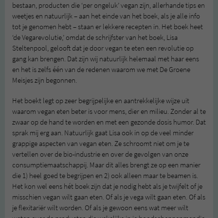
bestaan, producten die ‘per ongeluk’ vegan zijn, allerhande tips en
weetjes en natuurlijk – aan het einde van het boek, als je alle info
tot je genomen hebt – staan er lekkere recepten in. Het boek heet
‘de Vegarevolutie,’ omdat de schrijfster van het boek, Lisa
Steltenpool, gelooft dat je door vegan te eten een revolutie op
gang kan brengen. Dat zijn wij natuurlijk helemaal met haar eens
en het is zelfs één van de redenen waarom we met De Groene
Meisjes zijn begonnen.
Het boekt legt op zeer begrijpelijke en aantrekkelijke wijze uit
waarom vegan eten beter is voor mens, dier en milieu. Zonder al te
zwaar op de hand te worden en met een gezonde dosis humor. Dat
sprak mij erg aan. Natuurlijk gaat Lisa ook in op de veel minder
grappige aspecten van vegan eten. Ze schroomt niet om je te
vertellen over de bio-industrie en over de gevolgen van onze
consumptiemaatschappij. Maar dit alles brengt ze op een manier
die 1) heel goed te begrijpen en 2) ook alleen maar te beamen is.
Het kon wel eens hét boek zijn dat je nodig hebt als je twijfelt of je
misschien vegan wilt gaan eten. Of als je vega wilt gaan eten. Of als
je flexitariër wilt worden. Of als je gewoon eens wat meer wilt