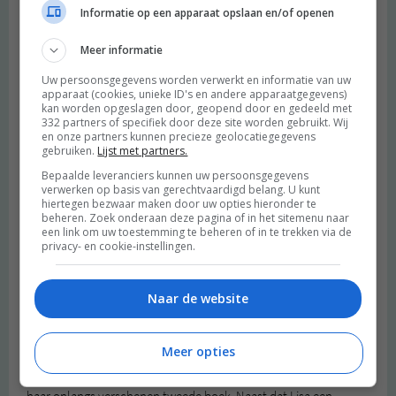
Informatie op een apparaat opslaan en/of openen
Beantwoorden
Meer informatie
Uw persoonsgegevens worden verwerkt en informatie van uw
apparaat (cookies, unieke ID's en andere apparaatgegevens)
Recept: vegan speltspeculaas | De Groene Meisjes
schreef:
kan worden opgeslagen door, geopend door en gedeeld met
2014 OM
332 partners of specifiek door deze site worden gebruikt. Wij
en onze partners kunnen precieze geolocatiegegevens
[…] recept leenden we van onze collega Lisa Steltenpool. Ook
gebruiken.
Lijst met partners.
wel bekend als schrijfster van De Vegarevolutie, het boek dat wij
Bepaalde leveranciers kunnen uw persoonsgegevens
iedere beginnende veganist aanraden. Lisa heeft ook een blog,
verwerken op basis van gerechtvaardigd belang. U kunt
hiertegen bezwaar maken door uw opties hieronder te
Early Dew, en daarop […]
beheren. Zoek onderaan deze pagina of in het sitemenu naar
Beantwoorden
een link om uw toestemming te beheren of in te trekken via de
privacy- en cookie-instellingen.
Naar de website
Geef je vegan dieet een kickstart! | De Groene Meisjes
schreef:
2016 OM
Meer opties
[…] al? Als je bezig bent met vegan eten, dan heb je vast van haar
gehoord. Lisa is de auteur van de Vegarevolutie en van Kickstart,
haar onlangs verschenen tweede boek. Naast dat Lisa een