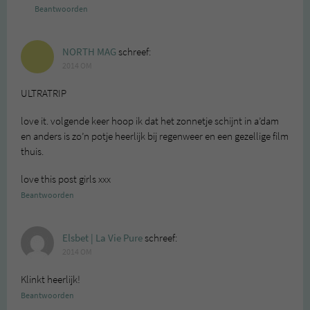
Beantwoorden
NORTH MAG
schreef:
2014 OM
ULTRATRIP
love it. volgende keer hoop ik dat het zonnetje schijnt in a’dam
en anders is zo’n potje heerlijk bij regenweer en een gezellige film
thuis.
love this post girls xxx
Beantwoorden
Elsbet | La Vie Pure
schreef:
2014 OM
Klinkt heerlijk!
Beantwoorden