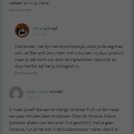
meteen zin in ijs, haha!
Beantwoorden
Merel
schreef:
2014 OM
Niet zoveel.. het zijn kleine portiebakjes, zoals je die zeg maar
ook van Ben and Jerry hebt. Het is dus een vrij duur product,
maar ja, dat komt ook door de ingredienten natuurlijk en
door het feit dat het ijs biologisch is.
Beantwoorden
lydia carels
schreef:
2014 OM
Ik maak ijs zelf. Banaan en mango (of ander fruit) uit de vriezer
een paar minuten laten ontdooien. Door de Yonanas (kleine
ijspresser alleen voor bevroren fruit geschikt!). Heb je geen
Yonanas, kun je het ook in de foodprocessor maken. doe ik er