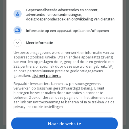
Gepersonaliseerde advertenties en content,
advertentie- en contentmetingen,
doelgroepenonderzoek en ontwikkeling van diensten
Informatie op een apparaat opslaan en/of openen
Meer informatie
Naam
*
Uw persoonsgegevens worden verwerkt en informatie van uw
apparaat (cookies, unieke ID's en andere apparaatgegevens)
E-mail
*
kan worden opgeslagen door, geopend door en gedeeld met
332 partners of specifiek door deze site worden gebruikt. Wij
en onze partners kunnen precieze geolocatiegegevens
Site
gebruiken.
Lijst met partners.
Mijn naam, e-mail en site opslaan in deze browser voor de
Bepaalde leveranciers kunnen uw persoonsgegevens
verwerken op basis van gerechtvaardigd belang. U kunt
volgende keer wanneer ik een reactie plaats.
hiertegen bezwaar maken door uw opties hieronder te
beheren. Zoek onderaan deze pagina of in het sitemenu naar
een link om uw toestemming te beheren of in te trekken via de
privacy- en cookie-instellingen.
Naar de website