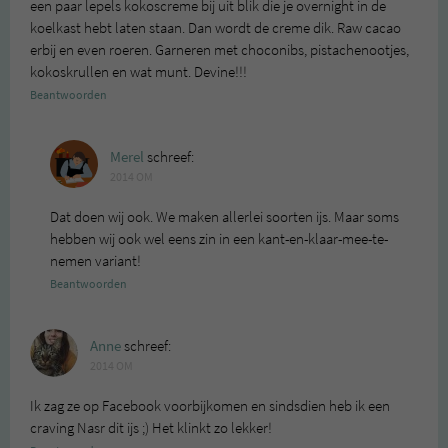
een paar lepels kokoscreme bij uit blik die je overnight in de
koelkast hebt laten staan. Dan wordt de creme dik. Raw cacao
erbij en even roeren. Garneren met choconibs, pistachenootjes,
kokoskrullen en wat munt. Devine!!!
Beantwoorden
Merel
schreef:
2014 OM
Dat doen wij ook. We maken allerlei soorten ijs. Maar soms
hebben wij ook wel eens zin in een kant-en-klaar-mee-te-
nemen variant!
Beantwoorden
Anne
schreef:
2014 OM
Ik zag ze op Facebook voorbijkomen en sindsdien heb ik een
craving Nasr dit ijs ;) Het klinkt zo lekker!