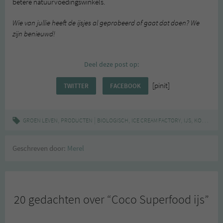
betere natuurvoedingswinkels.
Wie van jullie heeft de ijsjes al geprobeerd of gaat dat doen? We
zijn benieuwd!
Deel deze post op:
[pinit]
TWITTER
FACEBOOK
,
|
,
,
,
,
GROEN LEVEN
PRODUCTEN
BIOLOGISCH
ICE CREAM FACTORY
IJS
KOKOS
PR
Geschreven door:
Merel
20 gedachten over “
Coco Superfood ijs
”