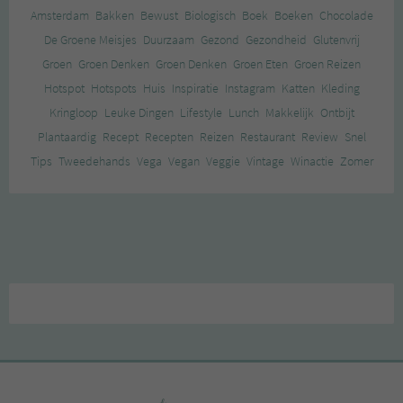
Amsterdam
Bakken
Bewust
Biologisch
Boek
Boeken
Chocolade
De Groene Meisjes
Duurzaam
Gezond
Gezondheid
Glutenvrij
Groen
Groen Denken
Groen Denken
Groen Eten
Groen Reizen
Hotspot
Hotspots
Huis
Inspiratie
Instagram
Katten
Kleding
Kringloop
Leuke Dingen
Lifestyle
Lunch
Makkelijk
Ontbijt
Plantaardig
Recept
Recepten
Reizen
Restaurant
Review
Snel
Tips
Tweedehands
Vega
Vegan
Veggie
Vintage
Winactie
Zomer