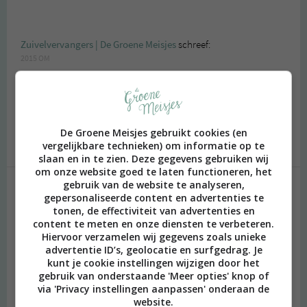
Zuivelvervangers | De Groene Meisjes
schreef:
2015 OM
[…] originele smaken. Wij zijn fan! Sowieso vinden we ijs op basis
van kokosmelk erg lekker. Ook het Coco Superfood ijs van de Ice
Cream Factory viel hier goed in de […]
De Groene Meisjes gebruikt cookies (en
Beantwoorden
vergelijkbare technieken) om informatie op te
slaan en in te zien. Deze gegevens gebruiken wij
om onze website goed te laten functioneren, het
gebruik van de website te analyseren,
gepersonaliseerde content en advertenties te
Geef een reactie
tonen, de effectiviteit van advertenties en
content te meten en onze diensten te verbeteren.
Je e-mailadres wordt niet gepubliceerd.
Vereiste velden zijn
Hiervoor verzamelen wij gegevens zoals unieke
gemarkeerd met
*
advertentie ID’s, geolocatie en surfgedrag. Je
kunt je cookie instellingen wijzigen door het
Reactie
*
gebruik van onderstaande 'Meer opties' knop of
via 'Privacy instellingen aanpassen' onderaan de
website.