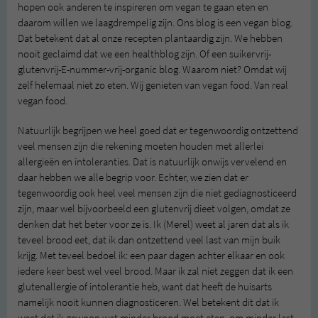
hopen ook anderen te inspireren om vegan te gaan eten en
daarom willen we laagdrempelig zijn. Ons blog is een vegan blog.
Dat betekent dat al onze recepten plantaardig zijn. We hebben
nooit geclaimd dat we een healthblog zijn. Of een suikervrij-
glutenvrij-E-nummer-vrij-organic blog. Waarom niet? Omdat wij
zelf helemaal niet zo eten. Wij genieten van vegan food. Van real
vegan food.
Natuurlijk begrijpen we heel goed dat er tegenwoordig ontzettend
veel mensen zijn die rekening moeten houden met allerlei
allergieën en intoleranties. Dat is natuurlijk onwijs vervelend en
daar hebben we alle begrip voor. Echter, we zien dat er
tegenwoordig ook heel veel mensen zijn die niet gediagnosticeerd
zijn, maar wel bijvoorbeeld een glutenvrij dieet volgen, omdat ze
denken dat het beter voor ze is. Ik (Merel) weet al jaren dat als ik
teveel brood eet, dat ik dan ontzettend veel last van mijn buik
krijg. Met teveel bedoel ik: een paar dagen achter elkaar en ook
iedere keer best wel veel brood. Maar ik zal niet zeggen dat ik een
glutenallergie of intolerantie heb, want dat heeft de huisarts
namelijk nooit kunnen diagnosticeren. Wel betekent dit dat ik