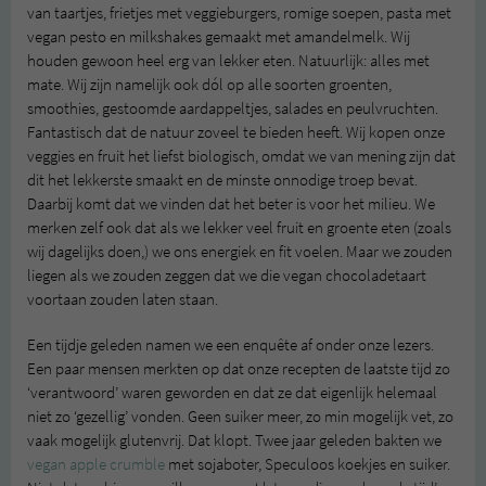
van taartjes, frietjes met veggieburgers, romige soepen, pasta met
vegan pesto en milkshakes gemaakt met amandelmelk. Wij
houden gewoon heel erg van lekker eten. Natuurlijk: alles met
mate. Wij zijn namelijk ook dól op alle soorten groenten,
smoothies, gestoomde aardappeltjes, salades en peulvruchten.
Fantastisch dat de natuur zoveel te bieden heeft. Wij kopen onze
veggies en fruit het liefst biologisch, omdat we van mening zijn dat
dit het lekkerste smaakt en de minste onnodige troep bevat.
Daarbij komt dat we vinden dat het beter is voor het milieu. We
merken zelf ook dat als we lekker veel fruit en groente eten (zoals
wij dagelijks doen,) we ons energiek en fit voelen. Maar we zouden
liegen als we zouden zeggen dat we die vegan chocoladetaart
voortaan zouden laten staan.
Een tijdje geleden namen we een enquête af onder onze lezers.
Een paar mensen merkten op dat onze recepten de laatste tijd zo
‘verantwoord’ waren geworden en dat ze dat eigenlijk helemaal
niet zo ‘gezellig’ vonden. Geen suiker meer, zo min mogelijk vet, zo
vaak mogelijk glutenvrij. Dat klopt. Twee jaar geleden bakten we
vegan apple crumble
met sojaboter, Speculoos koekjes en suiker.