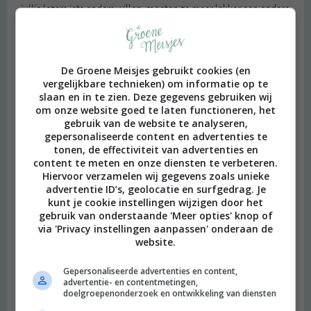
jullie lezers iets anders willen, moeten ze maar lekker een andere
blog lezen, aight?! Iedereen z’n eigen weg (is niet makkelijk!).
Beantwoorden
De Groene Meisjes gebruikt cookies (en
Janneke
schreef:
vergelijkbare technieken) om informatie op te
slaan en in te zien. Deze gegevens gebruiken wij
2014 OM
om onze website goed te laten functioneren, het
gebruik van de website te analyseren,
Top post!
gepersonaliseerde content en advertenties te
Beantwoorden
tonen, de effectiviteit van advertenties en
content te meten en onze diensten te verbeteren.
Hiervoor verzamelen wij gegevens zoals unieke
noelle
schreef:
advertentie ID’s, geolocatie en surfgedrag. Je
2014 OM
kunt je cookie instellingen wijzigen door het
gebruik van onderstaande 'Meer opties' knop of
Super blog dames. Ik ben het er helemaal mee eens. Ik ben ook
via 'Privacy instellingen aanpassen' onderaan de
vegan voor de dieren. Eten is voor mij nog steeds ook genieten.
website.
Ik kijk niet teveel naar e-nummers of vet of glutenvrij. Ik geniet
van frietje speciaal met veganaise, pizza, chippies met dip,
Gepersonaliseerde advertenties en content,
advertentie- en contentmetingen,
nootjes, broodjes en pasta.
doelgroepenonderzoek en ontwikkeling van diensten
Beantwoorden