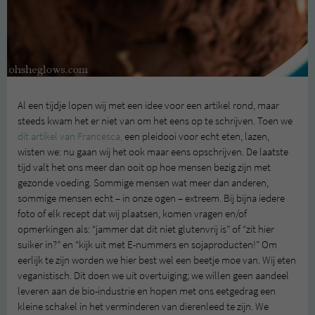
Al een tijdje lopen wij met een idee voor een artikel rond, maar
steeds kwam het er niet van om het eens op te schrijven. Toen we
dit artikel van Francesca,
een pleidooi voor echt eten, lazen,
wisten we: nu gaan wij het ook maar eens opschrijven. De laatste
tijd valt het ons meer dan ooit op hoe mensen bezig zijn met
gezonde voeding. Sommige mensen wat meer dan anderen,
sommige mensen echt – in onze ogen – extreem. Bij bijna iedere
foto of elk recept dat wij plaatsen, komen vragen en/of
opmerkingen als: “jammer dat dit niet glutenvrij is” of “zit hier
suiker in?” en “kijk uit met E-nummers en sojaproducten!” Om
eerlijk te zijn worden we hier best wel een beetje moe van. Wij eten
veganistisch. Dit doen we uit overtuiging; we willen geen aandeel
leveren aan de bio-industrie en hopen met ons eetgedrag een
kleine schakel in het verminderen van dierenleed te zijn. We