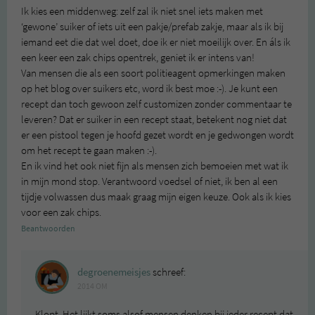
Ik kies een middenweg: zelf zal ik niet snel iets maken met
‘gewone’ suiker of iets uit een pakje/prefab zakje, maar als ik bij
iemand eet die dat wel doet, doe ik er niet moeilijk over. En áls ik
een keer een zak chips opentrek, geniet ik er intens van!
Van mensen die als een soort politieagent opmerkingen maken
op het blog over suikers etc, word ik best moe :-). Je kunt een
recept dan toch gewoon zelf customizen zonder commentaar te
leveren? Dat er suiker in een recept staat, betekent nog niet dat
er een pistool tegen je hoofd gezet wordt en je gedwongen wordt
om het recept te gaan maken :-).
En ik vind het ook niet fijn als mensen zich bemoeien met wat ik
in mijn mond stop. Verantwoord voedsel of niet, ik ben al een
tijdje volwassen dus maak graag mijn eigen keuze. Ook als ik kies
voor een zak chips.
Beantwoorden
degroenemeisjes
schreef:
2014 OM
Klopt. Het lijkt soms alsof mensen denken bij ieder recept dat