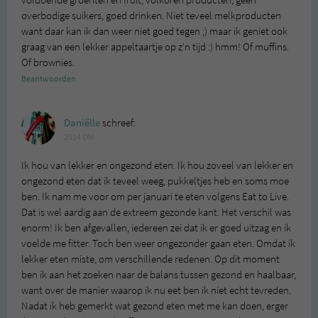
voldoende groenten en fruit, volkoren producten, geen
overbodige suikers, goed drinken. Niet teveel melkproducten
want daar kan ik dan weer niet goed tegen ;) maar ik geniet ook
graag van een lekker appeltaartje op z'n tijd :) hmm! Of muffins.
Of brownies.
Beantwoorden
Daniëlle
schreef:
2014 OM
Ik hou van lekker en ongezond eten. Ik hou zoveel van lekker en
ongezond eten dat ik teveel weeg, pukkeltjes heb en soms moe
ben. Ik nam me voor om per januari te eten volgens Eat to Live.
Dat is wel aardig aan de extreem gezonde kant. Het verschil was
enorm! Ik ben afgevallen, iedereen zei dat ik er goed uitzag en ik
voelde me fitter. Toch ben weer ongezonder gaan eten. Omdat ik
lekker eten miste, om verschillende redenen. Op dit moment
ben ik aan het zoeken naar de balans tussen gezond en haalbaar,
want over de manier waarop ik nu eet ben ik niet echt tevreden.
Nadat ik heb gemerkt wat gezond eten met me kan doen, erger