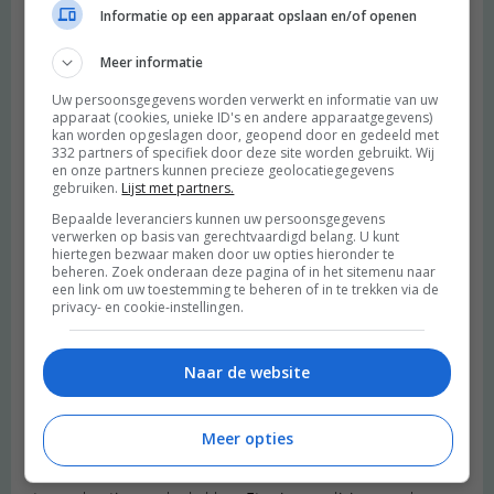
Informatie op een apparaat opslaan en/of openen
Miranda
schreef:
Meer informatie
2014 OM
Uw persoonsgegevens worden verwerkt en informatie van uw
apparaat (cookies, unieke ID's en andere apparaatgegevens)
Ik eet van alles wat. Er zijn geen dingen (zoals koolhydraten of
kan worden opgeslagen door, geopend door en gedeeld met
suiker of..) die ik helemaal niet meer eet. Gewoon met mate:) doe
332 partners of specifiek door deze site worden gebruikt. Wij
ik altijd al en dat werkt voor mij perfect.
en onze partners kunnen precieze geolocatiegegevens
gebruiken.
Lijst met partners.
Beantwoorden
Bepaalde leveranciers kunnen uw persoonsgegevens
verwerken op basis van gerechtvaardigd belang. U kunt
hiertegen bezwaar maken door uw opties hieronder te
Grieke
schreef:
beheren. Zoek onderaan deze pagina of in het sitemenu naar
2014 OM
een link om uw toestemming te beheren of in te trekken via de
privacy- en cookie-instellingen.
Ja, dit begrijp ik helemaal. De hele beweging rond gezond eten
lijkt voor sommige mensen een obsessie te zijn geworden. Geen
Naar de website
problemen mee, maar dat werkt natuurlijk echt niet voor
iedereen. Het probleem ken ik zelf ook: ik zeg dat ik mijn best
doe om slank te blijven, wat voor veel mensen al een reden is
Meer opties
om kritiek te leveren op de manier waarop. Meer sporten, minder
e-nummers, Cola Light is verkeerd, je moet wel minstens zoveel