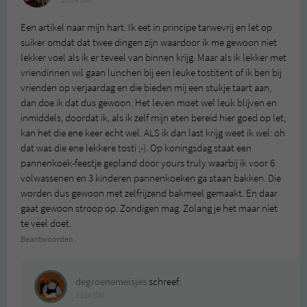
2014 OM
Een artikel naar mijn hart. Ik eet in principe tarwevrij en let op
suiker omdat dat twee dingen zijn waardoor ik me gewoon niet
lekker voel als ik er teveel van binnen krijg. Maar als ik lekker met
vriendinnen wil gaan lunchen bij een leuke tostitent of ik ben bij
vrienden op verjaardag en die bieden mij een stukje taart aan,
dan doe ik dat dus gewoon. Het leven moet wel leuk blijven en
inmiddels, doordat ik, als ik zelf mijn eten bereid hier goed op let,
kan het die ene keer echt wel. ALS ik dan last krijg weet ik wel: oh
dat was die ene lekkere tosti ;-). Op koningsdag staat een
pannenkoek-feestje gepland door yours truly waarbij ik voor 6
volwassenen en 3 kinderen pannenkoeken ga staan bakken. Die
worden dus gewoon met zelfrijzend bakmeel gemaakt. En daar
gaat gewoon stroop op. Zondigen mag. Zolang je het maar niet
te veel doet.
Beantwoorden
degroenemeisjes
schreef:
2014 OM