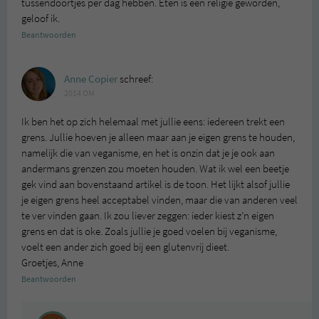
tussendoortjes per dag hebben. Eten is een religie geworden,
geloof ik.
Beantwoorden
Anne Copier
schreef:
2014 OM
Ik ben het op zich helemaal met jullie eens: iedereen trekt een
grens. Jullie hoeven je alleen maar aan je eigen grens te houden,
namelijk die van veganisme, en het is onzin dat je je ook aan
andermans grenzen zou moeten houden. Wat ik wel een beetje
gek vind aan bovenstaand artikel is de toon. Het lijkt alsof jullie
je eigen grens heel acceptabel vinden, maar die van anderen veel
te ver vinden gaan. Ik zou liever zeggen: ieder kiest z’n eigen
grens en dat is oke. Zoals jullie je goed voelen bij veganisme,
voelt een ander zich goed bij een glutenvrij dieet.
Groetjes, Anne
Beantwoorden