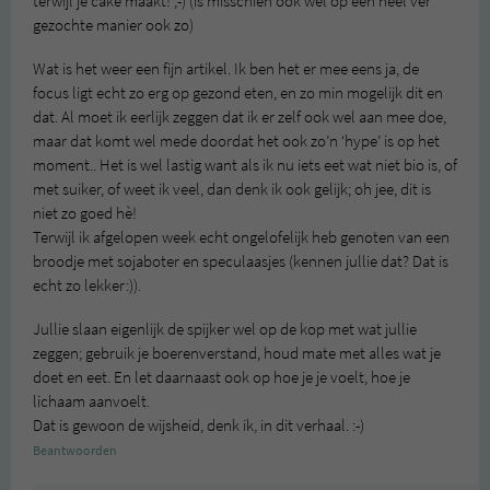
terwijl je cake maakt! ;-) (is misschien ook wel op een heel ver
gezochte manier ook zo)
Wat is het weer een fijn artikel. Ik ben het er mee eens ja, de
focus ligt echt zo erg op gezond eten, en zo min mogelijk dit en
dat. Al moet ik eerlijk zeggen dat ik er zelf ook wel aan mee doe,
maar dat komt wel mede doordat het ook zo’n ‘hype’ is op het
moment.. Het is wel lastig want als ik nu iets eet wat niet bio is, of
met suiker, of weet ik veel, dan denk ik ook gelijk; oh jee, dit is
niet zo goed hè!
Terwijl ik afgelopen week echt ongelofelijk heb genoten van een
broodje met sojaboter en speculaasjes (kennen jullie dat? Dat is
echt zo lekker:)).
Jullie slaan eigenlijk de spijker wel op de kop met wat jullie
zeggen; gebruik je boerenverstand, houd mate met alles wat je
doet en eet. En let daarnaast ook op hoe je je voelt, hoe je
lichaam aanvoelt.
Dat is gewoon de wijsheid, denk ik, in dit verhaal. :-)
Beantwoorden