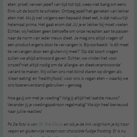
eten: proef, verwen jezelf van tijd tot tijd, wees niet bang om eens
flink uit de bocht te schieten. Ontzeg jezelf het genieten van lekker
eten niet. Als jij wel volgens een bepaald dieet eet, is dat natuurlijk
helemaal prima. Het gaat erom dat
JIJ
je er lekker bij moet voelen.
Echter, wij hebben geen behoefte om onze recepten aan te passen
naar de norm van ieder nieuw dieet. Je mag ons altijd vragen of
een product ergens door te vervangen is. Bijvoorbeeld: ‘is dit meel
te vervangen door een glutenvrij meel?’ Op dat soort vragen
zullen we altijd antwoord geven. Echter, we vinden het voor
onszelf
niet altijd nodig om de ‘allergie- en dieetverantwoorde’
variant te maken. Wij willen ons niet blind staren op dingen als
‘clean eating’ en ‘healthyfood,’ voor ons is vegan eten – waarbij we
ons boerenverstand gebruiken – genoeg.
Hoe ga jij om met je voeding? Volg jij altijd het laatste nieuws?
Verander jij je voedingspatroon regelmatig? We zijn heel benieuwd
naar jullie reacties!
Ps De foto is van
Oh She Glows
en als je de link volgt kom je bij haar
vegan en glutenvrije recept voor chocolate fudge frosting. Er is nu