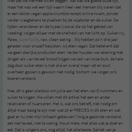
Niet dat we hiermee willen zeggen: ‘dat was die goede oude tijd’,
maar het was wel een tijd waarin heel veel mensen blij waren dat
er een lekker vegan apple-crumble recept online kwam, zonder
verder vraagtekens te plaatsen bij de sojaboter en de suiker. De
tijden veranderen en de hypes (vooral die op het gebied van
voeding) volgen elkaar met de snelheid van het licht op. Suikervrij,
Paleo,
superfoods
, raw, clean eating…Wij hebben zo’n drie jaar
geleden voor onszelf besloten: wij eten vegan. Dat betekent dat
we geen dierlijke producten eten. Verder houden we rekening met
dingen als: van teveel brood krijgen we last van onze buik, de hele
dag door suiker eten is niet oké en overal maar vet en zout
overheen gooien is gewoon niet nodig. Kortom: we volgen ons
boerenverstand.
Nee, dit is geen pleidooi om jullie aan het eten van E-nummers en
suiker te krijgen. We willen met dit artikel het een en ander
relativeren of nuanceren. Het is, wat ons betreft, niet nodig om
áltijd maar bezig te zijn met: wat zit er PRECIES in dit eten en wat
gaat er nu met mijn lichaam gebeuren? Volg je gezonde verstand;
eet niet teveel, niet te weinig. Houd mate, met alles wat je doet en
eet. Dat is volgens ons, nog altijd, het allerbeste. Geniet van je