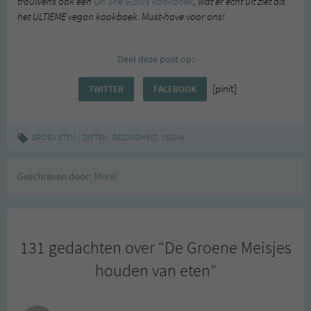
trouwens ook een
Oh She Glows kookboek
, wat er echt uit ziet als
het ULTIEME vegan kookboek. Must-have voor ons!
Deel deze post op:
[pinit]
TWITTER
FACEBOOK
|
,
,
GROEN ETEN
DIETEN
GEZONDHEID
VEGAN
Geschreven door:
Merel
131 gedachten over “
De Groene Meisjes
houden van eten
”