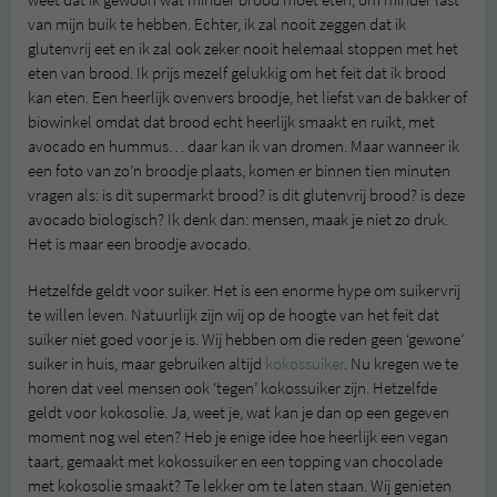
weet dat ik gewoon wat minder brood moet eten, om minder last
van mijn buik te hebben. Echter, ik zal nooit zeggen dat ik
glutenvrij eet en ik zal ook zeker nooit helemaal stoppen met het
eten van brood. Ik prijs mezelf gelukkig om het feit dat ik brood
kan eten. Een heerlijk ovenvers broodje, het liefst van de bakker of
biowinkel omdat dat brood echt heerlijk smaakt en ruikt, met
avocado en hummus… daar kan ik van dromen. Maar wanneer ik
een foto van zo’n broodje plaats, komen er binnen tien minuten
vragen als: is dit supermarkt brood? is dit glutenvrij brood? is deze
avocado biologisch? Ik denk dan: mensen, maak je niet zo druk.
Het is maar een broodje avocado.
Hetzelfde geldt voor suiker. Het is een enorme hype om suikervrij
te willen leven. Natuurlijk zijn wij op de hoogte van het feit dat
suiker niet goed voor je is. Wij hebben om die reden geen ‘gewone’
suiker in huis, maar gebruiken altijd
kokossuiker
. Nu kregen we te
horen dat veel mensen ook ‘tegen’ kokossuiker zijn. Hetzelfde
geldt voor kokosolie. Ja, weet je, wat kan je dan op een gegeven
moment nog wel eten? Heb je enige idee hoe heerlijk een vegan
taart, gemaakt met kokossuiker en een topping van chocolade
met kokosolie smaakt? Te lekker om te laten staan. Wij genieten