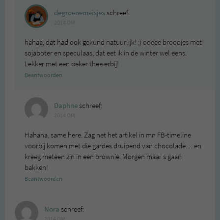
degroenemeisjes
schreef:
2014 OM
hahaa, dat had ook gekund natuurlijk! ;) ooeee broodjes met
sojaboter en speculaas, dat eet ik in de winter wel eens.
Lekker met een beker thee erbij!
Beantwoorden
Daphne
schreef:
2014 OM
Hahaha, same here. Zag net het artikel in mn FB-timeline
voorbij komen met die gardes druipend van chocolade… en
kreeg meteen zin in een brownie. Morgen maar s gaan
bakken!
Beantwoorden
Nora
schreef:
2014 OM