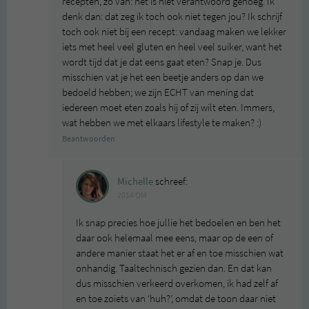
recepten, zo van: het is niet verantwoord genoeg. Ik
denk dan: dat zeg ik toch ook niet tegen jou? Ik schrijf
toch ook niet bij een recept: vandaag maken we lekker
iets met heel veel gluten en heel veel suiker, want het
wordt tijd dat je dat eens gaat eten? Snap je. Dus
misschien vat je het een beetje anders op dan we
bedoeld hebben; we zijn ECHT van mening dat
iedereen moet eten zoals hij of zij wilt eten. Immers,
wat hebben we met elkaars lifestyle te maken? :)
Beantwoorden
Michelle
schreef:
2014 OM
Ik snap precies hoe jullie het bedoelen en ben het
daar ook helemaal mee eens, maar op de een of
andere manier staat het er af en toe misschien wat
onhandig. Taaltechnisch gezien dan. En dat kan
dus misschien verkeerd overkomen, ik had zelf af
en toe zoiets van ‘huh?’, omdat de toon daar niet