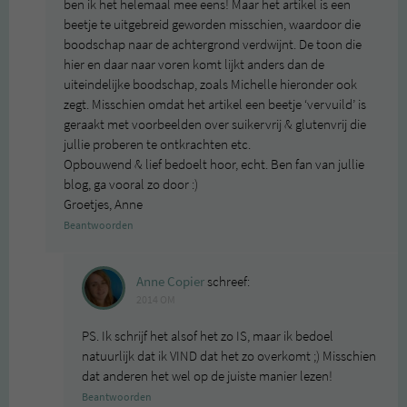
ben ik het helemaal mee eens! Maar het artikel is een
beetje te uitgebreid geworden misschien, waardoor die
boodschap naar de achtergrond verdwijnt. De toon die
hier en daar naar voren komt lijkt anders dan de
uiteindelijke boodschap, zoals Michelle hieronder ook
zegt. Misschien omdat het artikel een beetje ‘vervuild’ is
geraakt met voorbeelden over suikervrij & glutenvrij die
jullie proberen te ontkrachten etc.
Opbouwend & lief bedoelt hoor, echt. Ben fan van jullie
blog, ga vooral zo door :)
Groetjes, Anne
Beantwoorden
Anne Copier
schreef:
2014 OM
PS. Ik schrijf het alsof het zo IS, maar ik bedoel
natuurlijk dat ik VIND dat het zo overkomt ;) Misschien
dat anderen het wel op de juiste manier lezen!
Beantwoorden