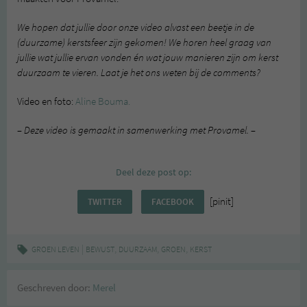
We hopen dat jullie door onze video alvast een beetje in de
(duurzame) kerstsfeer zijn gekomen! We horen heel graag van
jullie wat jullie ervan vonden én wat jouw manieren zijn om kerst
duurzaam te vieren. Laat je het ons weten bij de comments?
Video en foto:
Aline Bouma.
– Deze video is gemaakt in samenwerking met Provamel. –
Deel deze post op:
[pinit]
TWITTER
FACEBOOK
|
,
,
,
GROEN LEVEN
BEWUST
DUURZAAM
GROEN
KERST
Geschreven door:
Merel