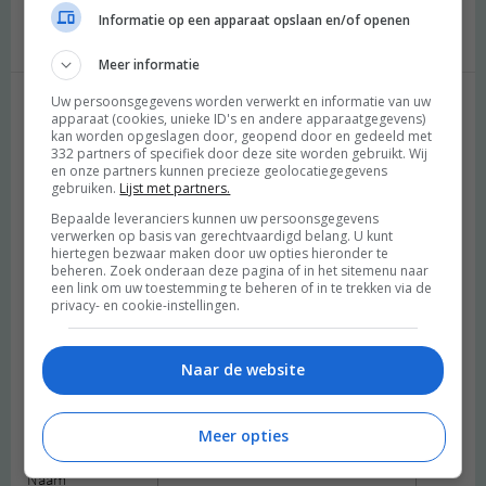
Beantwoorden
Informatie op een apparaat opslaan en/of openen
Meer informatie
Uw persoonsgegevens worden verwerkt en informatie van uw
apparaat (cookies, unieke ID's en andere apparaatgegevens)
Geef een reactie
kan worden opgeslagen door, geopend door en gedeeld met
332 partners of specifiek door deze site worden gebruikt. Wij
Je e-mailadres wordt niet gepubliceerd.
Vereiste velden zijn
en onze partners kunnen precieze geolocatiegegevens
gebruiken.
Lijst met partners.
gemarkeerd met
*
Bepaalde leveranciers kunnen uw persoonsgegevens
verwerken op basis van gerechtvaardigd belang. U kunt
Reactie
*
hiertegen bezwaar maken door uw opties hieronder te
beheren. Zoek onderaan deze pagina of in het sitemenu naar
een link om uw toestemming te beheren of in te trekken via de
privacy- en cookie-instellingen.
Naar de website
Meer opties
Naam
*