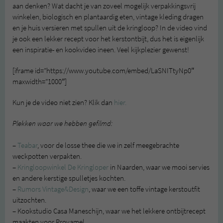
aan denken? Wat dacht je van zoveel mogelijk verpakkingsvrij
winkelen, biologisch en plantaardig eten, vintage kleding dragen
en je huis versieren met spullen uit de kringloop? In de video vind
je ook een lekker recept voor het kerstontbijt, dus het is eigenlijk
een inspiratie- en kookvideo ineen. Veel kijkplezier gewenst!
[iframe id=”https://www.youtube.com/embed/LaSNITtyNp0″
maxwidth=”1000″]
Kun je de video niet zien? Klik dan
hier.
Plekken waar we hebben gefilmd:
–
Teabar
, voor de losse thee die we in zelf meegebrachte
weckpotten verpakten.
–
Kringloopwinkel De Kringloper
in Naarden, waar we mooi servies
en andere kerstige spulletjes kochten.
–
Rumors Vintage&Design
, waar we een toffe vintage kerstoutfit
uitzochten.
– Kookstudio Casa Maneschijn, waar we het lekkere ontbijtrecept
maakten voor Provamel.