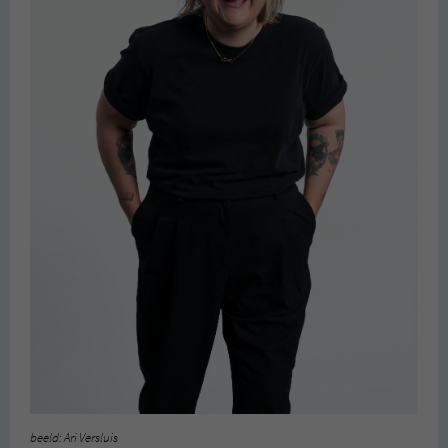
beeld: Ari Versluis