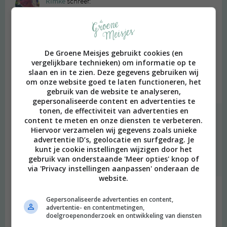
Rimke
schreef:
2015 OM
Wat een mooi sfeervol filmpje!
Wij vliegen dit jaar niet duurzaam naar Stockholm maar ik ga me
De Groene Meisjes gebruikt cookies (en
in die prachtige stad helemaal laten inspireren door alle
vergelijkbare technieken) om informatie op te
veganistische restaurantjes en duurzame producten. Fijne
slaan en in te zien. Deze gegevens gebruiken wij
feestdagen alvast! <3
om onze website goed te laten functioneren, het
Beantwoorden
gebruik van de website te analyseren,
gepersonaliseerde content en advertenties te
tonen, de effectiviteit van advertenties en
degroenemeisjes
schreef:
content te meten en onze diensten te verbeteren.
Hiervoor verzamelen wij gegevens zoals unieke
2015 OM
advertentie ID’s, geolocatie en surfgedrag. Je
kunt je cookie instellingen wijzigen door het
Oeee lijkt me geweldig! Heel veel plezier alvast!
gebruik van onderstaande 'Meer opties' knop of
Beantwoorden
via 'Privacy instellingen aanpassen' onderaan de
website.
Malou
schreef:
Gepersonaliseerde advertenties en content,
2015 OM
advertentie- en contentmetingen,
doelgroepenonderzoek en ontwikkeling van diensten
Wauw super leuk filmpje <3