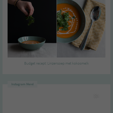
Budget recept: Linzensoep met kokosmelk
Instagram Merel