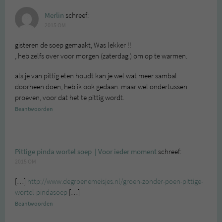
Merlin
schreef:
2015 OM
gisteren de soep gemaakt, Was lekker !!
, heb zelfs over voor morgen (zaterdag ) om op te warmen.
als je van pittig eten houdt kan je wel wat meer sambal
doorheen doen, heb ik ook gedaan. maar wel ondertussen
proeven, voor dat het te pittig wordt.
Beantwoorden
Pittige pinda wortel soep | Voor ieder moment
schreef:
2015 OM
[…]
http://www.degroenemeisjes.nl/groen-zonder-poen-pittige-
wortel-pindasoep
[…]
Beantwoorden