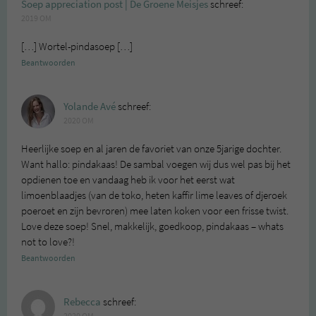
Soep appreciation post | De Groene Meisjes
schreef:
2019 OM
[…] Wortel-pindasoep […]
Beantwoorden
Yolande Avé
schreef:
2020 OM
Heerlijke soep en al jaren de favoriet van onze 5jarige dochter.
Want hallo: pindakaas! De sambal voegen wij dus wel pas bij het
opdienen toe en vandaag heb ik voor het eerst wat
limoenblaadjes (van de toko, heten kaffir lime leaves of djeroek
poeroet en zijn bevroren) mee laten koken voor een frisse twist.
Love deze soep! Snel, makkelijk, goedkoop, pindakaas – whats
not to love?!
Beantwoorden
Rebecca
schreef:
2020 OM