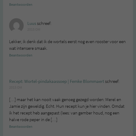
Beantwoorden
Luus
schreef:
2015 OM
Lekker, ik denk dat ik de wortels eerst nog even rooster voor een
wat intensere smaak.
Beantwoorden
Recept: Wortel-pindakaassoep | Femke Blommaert
schreef:
2015 OM
[…] maar het kan nooit vaak genoeg gezegd worden: Merel en
Jamie zijn geweldig. Echt. Hun recept kun je hier vinden. Omdat
ik het recept heb aangepast (lees: van gember houd, nog een
halve rode peper in de […]
Beantwoorden