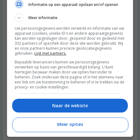
Informatie op een apparaat opslaan en/of openen
kim
schreef:
Meer informatie
2015 OM
Uw persoonsgegevens worden verwerkt en informatie van uw
apparaat (cookies, unieke ID's en andere apparaatgegevens)
Dit recept komt als geroepen want ik zit net te denken wat ik
kan worden opgeslagen door, geopend door en gedeeld met
moet maken voor avondeten en heb al deze ingredienten in
332 partners of specifiek door deze site worden gebruikt. Wij
en onze partners kunnen precieze geolocatiegegevens
huis! :)
gebruiken.
Lijst met partners.
Beantwoorden
Bepaalde leveranciers kunnen uw persoonsgegevens
verwerken op basis van gerechtvaardigd belang. U kunt
hiertegen bezwaar maken door uw opties hieronder te
Saar
schreef:
beheren. Zoek onderaan deze pagina of in het sitemenu naar
een link om uw toestemming te beheren of in te trekken via de
2015 OM
privacy- en cookie-instellingen.
Heerlijk, zo’n soepje als lunch. Als diner ben ik nooit helemaal
gevuld met soep, maar goed, soep is altijd lekker :D
Naar de website
Beantwoorden
Meer opties
Elsbet | La Vie Pure
schreef:
2015 OM