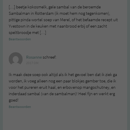
[…] beetje kokosmelk, gele sambal van de beroemde
Sambalman in Rotterdam (ik moet hem nog tegenkomen),
pittige pinda wortel soep van Merel, of het befaamde recept uit
Yvestown in de keuken met naanbrood erbij of een zacht
speltbroodje met […]
Beantwoorden
Rosanne
schreef:
2017 OM
Ik maak deze soep ook altijd als ik het gevoel ben dat ik ziek ga
worden, ik voeg alleen nog een paar blokjes gember toe, die ik
voor het pureren eruit haal, en erbovenop mangochutney, en
inderdaad sambal (van de sambalman)! Heel fijn en werkt erg
goed!
Beantwoorden