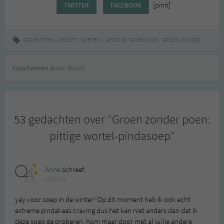
[pinit]
TWITTER
FACEBOOK
,
,
|
,
,
,
GROEN ETEN
RECEPT
SOEPEN
GEZOND
GOEDKOOP
GROEN ZONDER POEN
L
Geschreven door:
Merel
53 gedachten over “
Groen zonder poen:
pittige wortel-pindasoep
”
Anne
schreef:
2015 OM
yay voor soep in de winter! Op dit moment heb ik ook echt
extreme pindakaas craving dus het kan niet anders dan dat ik
deze soep ga proberen. Kom maar door met al jullie andere