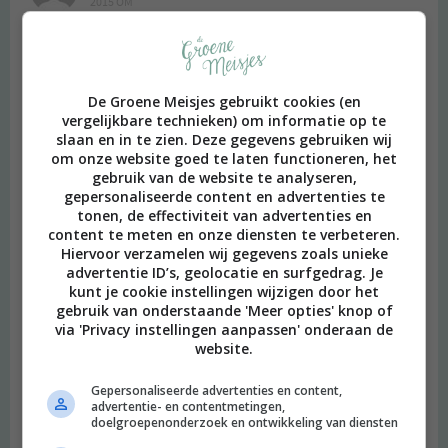
2015 OM
Ff uitprinten en in mijn knip- en plak receptenboek plakken en
dan ga ik deze soep vanavond ook uitproberen! :-)
Beantwoorden
De Groene Meisjes gebruikt cookies (en
vergelijkbare technieken) om informatie op te
slaan en in te zien. Deze gegevens gebruiken wij
Iffy | DiaryOfAMua
schreef:
om onze website goed te laten functioneren, het
2015 OM
gebruik van de website te analyseren,
gepersonaliseerde content en advertenties te
Dat ziet er super lekker uit!
tonen, de effectiviteit van advertenties en
content te meten en onze diensten te verbeteren.
Xo
Hiervoor verzamelen wij gegevens zoals unieke
advertentie ID’s, geolocatie en surfgedrag. Je
Beantwoorden
kunt je cookie instellingen wijzigen door het
gebruik van onderstaande 'Meer opties' knop of
via 'Privacy instellingen aanpassen' onderaan de
karin
schreef:
website.
2015 OM
Gepersonaliseerde advertenties en content,
Net gegeten! Hij was heerlijk! Had alleen geen basilicum in huis,
advertentie- en contentmetingen,
voor de volgende keer
doelgroepenonderzoek en ontwikkeling van diensten
Beantwoorden