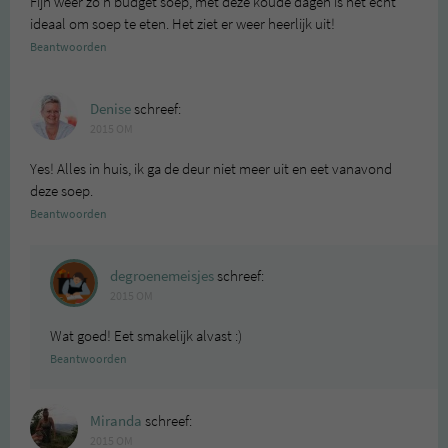
Fijn weer zo’n budget soep, met deze koude dagen is het echt
ideaal om soep te eten. Het ziet er weer heerlijk uit!
Beantwoorden
Denise
schreef:
2015 OM
Yes! Alles in huis, ik ga de deur niet meer uit en eet vanavond
deze soep.
Beantwoorden
degroenemeisjes
schreef:
2015 OM
Wat goed! Eet smakelijk alvast :)
Beantwoorden
Miranda
schreef:
2015 OM