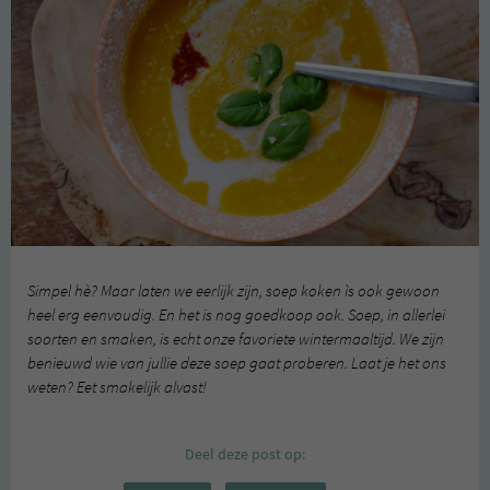
Simpel hè? Maar laten we eerlijk zijn, soep koken ìs ook gewoon
heel erg eenvoudig. En het is nog goedkoop ook. Soep, in allerlei
soorten en smaken, is echt onze favoriete wintermaaltijd. We zijn
benieuwd wie van jullie deze soep gaat proberen. Laat je het ons
weten? Eet smakelijk alvast!
Deel deze post op: