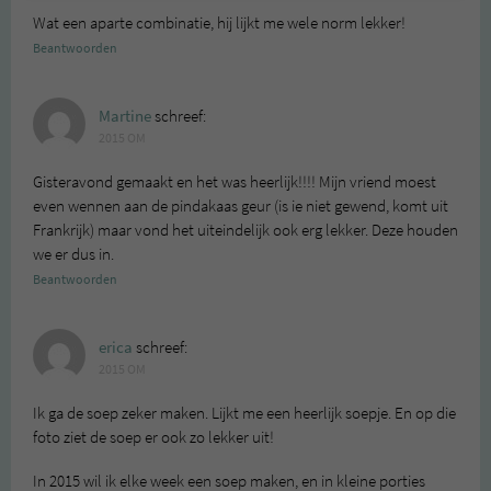
Wat een aparte combinatie, hij lijkt me wele norm lekker!
Beantwoorden
Martine
schreef:
2015 OM
Gisteravond gemaakt en het was heerlijk!!!! Mijn vriend moest
even wennen aan de pindakaas geur (is ie niet gewend, komt uit
Frankrijk) maar vond het uiteindelijk ook erg lekker. Deze houden
we er dus in.
Beantwoorden
erica
schreef:
2015 OM
Ik ga de soep zeker maken. Lijkt me een heerlijk soepje. En op die
foto ziet de soep er ook zo lekker uit!
In 2015 wil ik elke week een soep maken, en in kleine porties