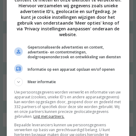
onderzoek naar een duurzame en meer bewuste leefstijl.
Hiervoor verzamelen wij gegevens zoals unieke
advertentie ID’s, geolocatie en surfgedrag. Je
Welkom op mijn blog!
kunt je cookie instellingen wijzigen door het
gebruik van onderstaande 'Meer opties' knop of
via 'Privacy instellingen aanpassen' onderaan de
Social media
website.
Gepersonaliseerde advertenties en content,
advertentie- en contentmetingen,
doelgroepenonderzoek en ontwikkeling van diensten
Informatie op een apparaat opslaan en/of openen
Meer informatie
Zoeken
naar:
Uw persoonsgegevens worden verwerkt en informatie van uw
apparaat (cookies, unieke ID's en andere apparaatgegevens)
kan worden opgeslagen door, geopend door en gedeeld met
332 partners of specifiek door deze site worden gebruikt. Wij
en onze partners kunnen precieze geolocatiegegevens
gebruiken.
Lijst met partners.
Bepaalde leveranciers kunnen uw persoonsgegevens
verwerken op basis van gerechtvaardigd belang. U kunt
hiertegen bezwaar maken door uw opties hieronder te