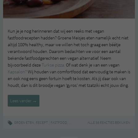
Kun je je nog herinneren dat wij een reeks met vegan
fastfoodrecepten hadden? Groene Meisjes eten namelijk echt niet
altijd 100% healthy, maar we willen het toch graag een béétje
verantwoord houden. Daarom bedachten we voor een aantal
bekende fastfoodgerechten een vegan alternatief. Neem
bijvoorbeeld deze
Turkse pizza.
Of wat denk je van een vegan
Kapsalon?
Wij houden van comfortfood dat eenvoudig te maken is
en ook nog eens geen fortuin hoeft te kosten. Als jij daar ook van
houdt, dan is dit broodje vegan ‘gyros’ met tzatziki echt jouw ding.
Vegan
Lees verder
→
fastfood:
‘gyros’
met
,
|
,
,
,
GROEN ETEN
RECEPT
FASTFOOD
GEZOND
GOEDKOOP
ALLE 36 REACTIES BEKIJKEN
GROEN ZONDER POEN
tzatziki