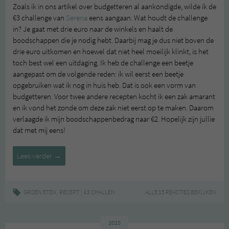
Zoals ik in ons artikel over budgetteren al aankondigde, wilde ik de
€3 challenge van
Serena
eens aangaan. Wat houdt de challenge
in? Je gaat met drie euro naar de winkels en haalt de
boodschappen die je nodig hebt. Daarbij mag je dus niet boven de
drie euro uitkomen en hoewel dat niet heel moeilijk klinkt, is het
toch best wel een uitdaging. Ik heb de challenge een beetje
aangepast om de volgende reden: ik wil eerst een beetje
opgebruiken wat ik nog in huis heb. Dat is ook een vorm van
budgetteren. Voor twee andere recepten kocht ik een zak amarant
en ik vond het zonde om deze zak niet eerst op te maken. Daarom
verlaagde ik mijn boodschappenbedrag naar €2. Hopelijk zijn jullie
dat met mij eens!
Groen
Lees verder
→
zonder
poen:
amarant
,
|
,
,
,
,
GROEN ETEN
RECEPT
€3 CHALLENGE
AMARANT
ALLE 15 REACTIES BEKIJKEN
BUDGET
GEZOND
GLUTENVR
met
koriander
en
2015