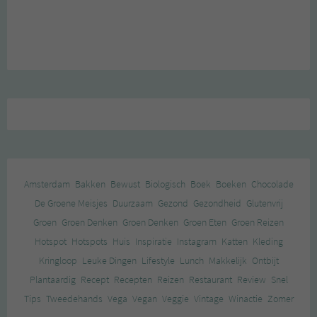
Amsterdam
Bakken
Bewust
Biologisch
Boek
Boeken
Chocolade
De Groene Meisjes
Duurzaam
Gezond
Gezondheid
Glutenvrij
Groen
Groen Denken
Groen Denken
Groen Eten
Groen Reizen
Hotspot
Hotspots
Huis
Inspiratie
Instagram
Katten
Kleding
Kringloop
Leuke Dingen
Lifestyle
Lunch
Makkelijk
Ontbijt
Plantaardig
Recept
Recepten
Reizen
Restaurant
Review
Snel
Tips
Tweedehands
Vega
Vegan
Veggie
Vintage
Winactie
Zomer