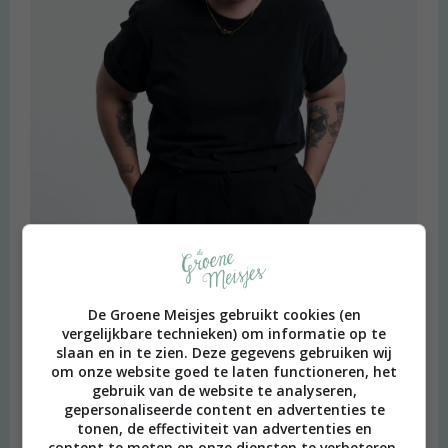
De Groene Meisjes gebruikt cookies (en
vergelijkbare technieken) om informatie op te
slaan en in te zien. Deze gegevens gebruiken wij
om onze website goed te laten functioneren, het
gebruik van de website te analyseren,
gepersonaliseerde content en advertenties te
beeld: Ari Versluis
tonen, de effectiviteit van advertenties en
Hi, ik ben Merel! Ik neem je graag mee in mijn persoonlijke
content te meten en onze diensten te verbeteren.