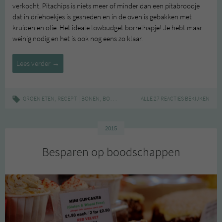
verkocht. Pitachips is niets meer of minder dan een pitabroodje
dat in driehoekjes is gesneden en in de oven is gebakken met
kruiden en olie. Het ideale lowbudget borrelhapje! Je hebt maar
weinig nodig en het is ook nog eens zo klaar.
Groen
Lees verder
→
zonder
poen:
pitachips
,
|
,
,
,
,
GROEN ETEN
RECEPT
BONEN
BONENDIP
BORRELHAP
ALLE 27 REACTIES BEKIJKEN
GOEDOOP
GROEN ZO
met
bonendip
2015
Besparen op boodschappen