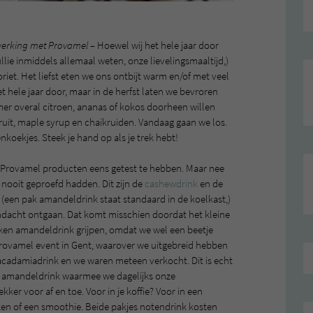
erking met Provamel –
Hoewel wij het hele jaar door
jullie inmiddels allemaal weten, onze lievelingsmaaltijd,)
oriet. Het liefst eten we ons ontbijt warm en/of met veel
 hele jaar door, maar in de herfst laten we bevroren
omer overal citroen, ananas of kokos doorheen willen
fruit, maple syrup en chaikruiden. Vandaag gaan we los.
oekjes. Steek je hand op als je trek hebt!
le Provamel producten eens getest te hebben. Maar nee
 nooit geproefd hadden. Dit zijn de
cashewdrink
en de
s (een pak amandeldrink staat standaard in de koelkast,)
ndacht ontgaan. Dat komt misschien doordat het kleine
kken amandeldrink grijpen, omdat we wel een beetje
 Provamel event in Gent, waarover we uitgebreid hebben
cadamiadrink en we waren meteen verkocht. Dit is echt
e amandeldrink waarmee we dagelijks onze
er voor af en toe. Voor in je koffie? Voor in een
ken of een smoothie. Beide pakjes notendrink kosten