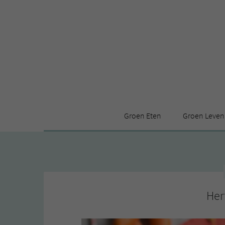
Groen Eten
Groen Leven
Receptenindex
Stijl
Producten
Huis
Leuke ding
Her