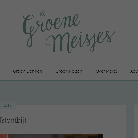
Groen Denken
Groen Reizen
Over Merel
Adv
In de media
Privacy Statement
2015
en
fstontbijt