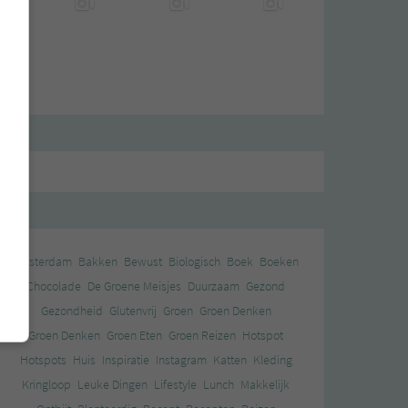
Amsterdam
Bakken
Bewust
Biologisch
Boek
Boeken
Chocolade
De Groene Meisjes
Duurzaam
Gezond
Gezondheid
Glutenvrij
Groen
Groen Denken
Groen Denken
Groen Eten
Groen Reizen
Hotspot
Hotspots
Huis
Inspiratie
Instagram
Katten
Kleding
Kringloop
Leuke Dingen
Lifestyle
Lunch
Makkelijk