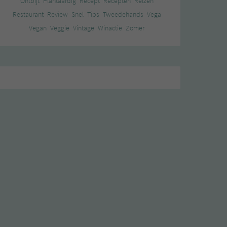
Ontbijt
Plantaardig
Recept
Recepten
Reizen
Restaurant
Review
Snel
Tips
Tweedehands
Vega
Vegan
Veggie
Vintage
Winactie
Zomer