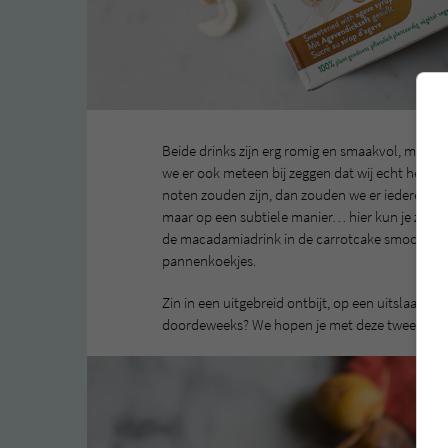
Beide drinks zijn erg romig en smaakvol, maar
we er ook meteen bij zeggen dat wij echt heel er
noten zouden zijn, dan zouden we er iedere week 
maar op een subtiele manier… hier kun je zeke
de macadamiadrink in de carrotcake smoothie. D
pannenkoekjes.
Zin in een uitgebreid ontbijt, op een uitslaapda
doordeweeks? We hopen je met deze twee recept