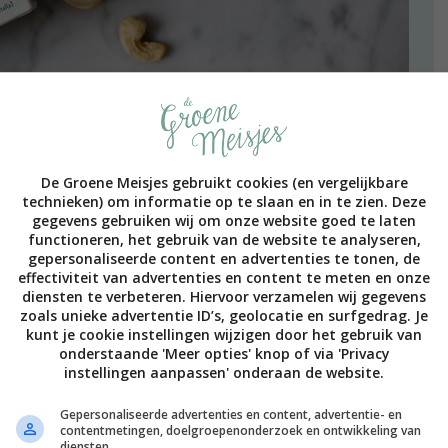
 de macadamiadrink spant voor ons de kroon. Nu moeten
g gek op macadamia’s zijn en als het niet zulke kostbare
De Groene Meisjes gebruikt cookies (en vergelijkbare
kilo’s van in huis halen. De smaak is zo lekker zoet,
technieken) om informatie op te slaan en in te zien. Deze
r weten heel lekkere dingen mee maken! Wij gebruikten
gegevens gebruiken wij om onze website goed te laten
e cashewdrink paste goed bij het recept voor de chai
functioneren, het gebruik van de website te analyseren,
gepersonaliseerde content en advertenties te tonen, de
effectiviteit van advertenties en content te meten en onze
diensten te verbeteren. Hiervoor verzamelen wij gegevens
g in het weekend, of juist gewoon eens lekker
zoals unieke advertentie ID’s, geolocatie en surfgedrag. Je
en weer wat nieuwe inspiratie te geven!
kunt je cookie instellingen wijzigen door het gebruik van
onderstaande 'Meer opties' knop of via 'Privacy
instellingen aanpassen' onderaan de website.
Gepersonaliseerde advertenties en content, advertentie- en
contentmetingen, doelgroepenonderzoek en ontwikkeling van
diensten