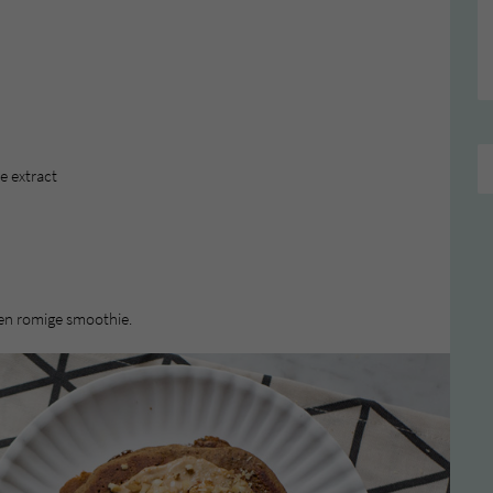
e extract
een romige smoothie.