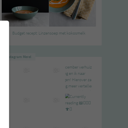
Budget recept: Linzensoep met kokosmelk
Instagram Merel