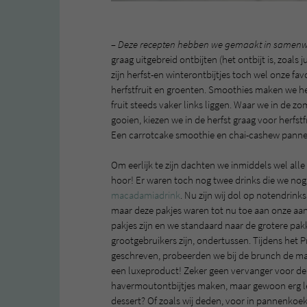
– Deze recepten hebben we gemaakt in samenw
graag uitgebreid ontbijten (het ontbijt is, zoals 
zijn herfst-en winterontbijtjes toch wel onze fav
herfstfruit en groenten. Smoothies maken we het
fruit steeds vaker links liggen. Waar we in de z
gooien, kiezen we in de herfst graag voor herfst
Een carrotcake smoothie en chai-cashew pannenk
Om eerlijk te zijn dachten we inmiddels wel al
hoor! Er waren toch nog twee drinks die we nog
macadamiadrink
. Nu zijn wij dol op notendrink
maar deze pakjes waren tot nu toe aan onze aa
pakjes zijn en we standaard naar de grotere pa
grootgebruikers zijn, ondertussen. Tijdens het
geschreven, probeerden we bij de brunch de ma
een luxeproduct! Zeker geen vervanger voor d
havermoutontbijtjes maken, maar gewoon erg lekk
dessert? Of zoals wij deden, voor in pannenkoe