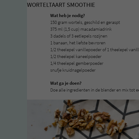
WORTELTAART SMOOTHIE
Wat heb je nodig?
150 gram wortels, geschild en geraspt
375 ml (1,5 cup) macadamiadrink
3 dadels of 3 eetlepels rozijnen
1 banaan, het liefste bevroren
1/2 theelepel vanillepoeder of 1 theelepel vanill
1/2 theelepel kaneelpoeder
1/4 theelepel gemberpoeder
snufje kruidnagelpoeder
Wat ga je doen?
Doe alle ingredienten in de blender en mix tot 