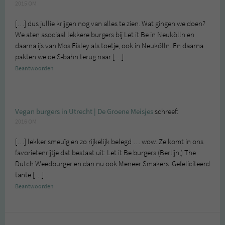
2015 OM
[…] dus jullie krijgen nog van alles te zien. Wat gingen we doen?
We aten asociaal lekkere burgers bij Let it Be in Neukölln en
daarna ijs van Mos Eisley als toetje, ook in Neukölln. En daarna
pakten we de S-bahn terug naar […]
Beantwoorden
Vegan burgers in Utrecht | De Groene Meisjes
schreef:
2016 OM
[…] lekker smeuïg en zo rijkelijk belegd … wow. Ze komt in ons
favorietenrijtje dat bestaat uit: Let it Be burgers (Berlijn,) The
Dutch Weedburger en dan nu ook Meneer Smakers. Gefeliciteerd
tante […]
Beantwoorden