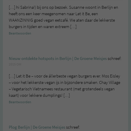
[…] hi Sabrina!) bij ons op bezoek. Susanne woont in Berlijn en
heeft ons een keer meegenomen naar Let it Be, een
WAANZINNIG goed vegan eetcafé. We aten daar de lekkerste
burgers in tijden en waren extreem […]
Beantwoorden
Nieuw ontdekte hotspots in Berlijn | De Groene Meisjes
schreef:
2015 OM
[…] Let it Be – voor de állerbeste vegan burgers ever. Mos Eisley
– voor het lekkerste vegan ijs in bijzondere smaken. Chay Village
– Vegetarisch Vietnamees restaurant (met grotendeels vegan
kaart) voor lekkere dumplings! […]
Beantwoorden
Plog Berlijn | De Groene Meisjes
schreef: