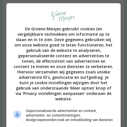
Beantwoorden
Sarah
schreef:
2014 OM
De Groene Meisjes gebruikt cookies (en
vergelijkbare technieken) om informatie op te
Leuk! Wij gaan ooit ook eens naar Berlijn (misschien volgend
slaan en in te zien. Deze gegevens gebruiken wij
om onze website goed te laten functioneren, het
jaar) dus dit adresje heb ik alvast gepind! :-)
gebruik van de website te analyseren,
Beantwoorden
gepersonaliseerde content en advertenties te
tonen, de effectiviteit van advertenties en
content te meten en onze diensten te verbeteren.
Annemarie
schreef:
Hiervoor verzamelen wij gegevens zoals unieke
2014 OM
advertentie ID’s, geolocatie en surfgedrag. Je
kunt je cookie instellingen wijzigen door het
Te grappig, ik was afgelopen weekend ook in Berlijn! Mijn
gebruik van onderstaande 'Meer opties' knop of
toppers: Lucky Leek & Kopps! Oh la la was ook wel OK, vooral de
via 'Privacy instellingen aanpassen' onderaan de
website.
vegan patisserieën, maar die kennen jullie wsl allemaal al.
Volgende keer ga ik zeker naar Let it be & de pizzeria er net naast.
Gepersonaliseerde advertenties en content,
Beantwoorden
advertentie- en contentmetingen,
doelgroepenonderzoek en ontwikkeling van diensten