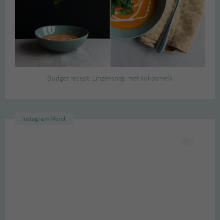
Budget recept: Linzensoep met kokosmelk
Instagram Merel