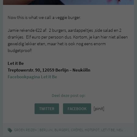
Now this is what we call a veggie burger.
Jamie rekende €22 af: 2 burgers, aardappeltjes ,side salad en 2
drankjes. Elf euro per persoon dus. Kortom, je kan hier niet alleen
geweldig lekker eten, maar het is ook nog eens enorm
budgetproof!
Let it Be
Treptowerstr. 90, 12059 Berlijn – Neukölln
Facebookpagina Let it Be
Deel deze post op:
[pinit]
TWITTER
FACEBOOK
|
,
,
,
,
,
,
GROEN REIZEN
BERLIJN
BURGERS
CRÊPES
HOTSPOT
LET IT BE
NEUKÖLLN