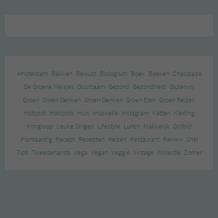
Amsterdam
Bakken
Bewust
Biologisch
Boek
Boeken
Chocolade
De Groene Meisjes
Duurzaam
Gezond
Gezondheid
Glutenvrij
Groen
Groen Denken
Groen Denken
Groen Eten
Groen Reizen
Hotspot
Hotspots
Huis
Inspiratie
Instagram
Katten
Kleding
Kringloop
Leuke Dingen
Lifestyle
Lunch
Makkelijk
Ontbijt
Plantaardig
Recept
Recepten
Reizen
Restaurant
Review
Snel
Tips
Tweedehands
Vega
Vegan
Veggie
Vintage
Winactie
Zomer