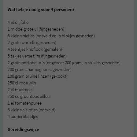
Wat heb je nodig voor 4 personen?
4 el olijfolie
1 middelgrote ui (fijngesneden)
8 kleine bietjes (ontveld en in blokjes gesneden)
2 grote wortels (gesneden)
4 teentjes knoflook (gemalen)
5 takjes verse tijm (fijngesneden)
2 grote portobello ’s (ongeveer 200 gram, in stukjes gesneden)
200 gram champignons (gesneden)
100 gram bruine linzen (gekookt)
250 cl rode wijn
2 el maismeel
750 cc groentebouillon
1 el tomatenpuree
8 kleine sjalotjes (ontveld)
4 laurierblaadjes
Bereidingswijze