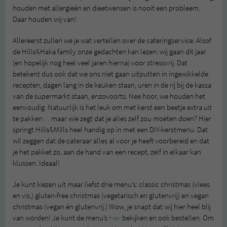
houden met allergieën en dieetwensen is nooit een probleem.
Daar houden wij van!
Allereerst zullen we je wat vertellen over de cateringservice. Alsof
de Hills&Haka family onze gedachten kan lezen: wij gaan dit jaar
(en hopelijk nog heel veel jaren hierna) voor stressvrij. Dat
betekent dus ook dat we ons niet gaan uitputten in ingewikkelde
recepten, dagen lang in de keuken staan, uren in de rij bij de kassa
van de supermarkt staan, enzovoorts. Nee hoor, we houden het
eenvoudig. Natuurlijk is het leuk om met kerst een beetje extra uit
te pakken… maar wie zegt dat je alles zelf zou moeten doen? Hier
springt Hills&Mills heel handig op in met een DIY-kerstmenu. Dat
wil zeggen dat de cateraar alles al voor je heeft voorbereid en dat
je het pakket zo, aan de hand van een recept, zelf in elkaar kan
klussen. Ideaal!
Je kunt kiezen uit maar liefst drie menu’s: classic christmas (vlees
en vis,) gluten-free christmas (vegetarisch en glutenvrij) en vegan
christmas (vegan én glutenvrij.) Wow, je snapt dat wij hier heel blij
van worden! Je kunt de menu’s
hier
bekijken en ook bestellen. Om