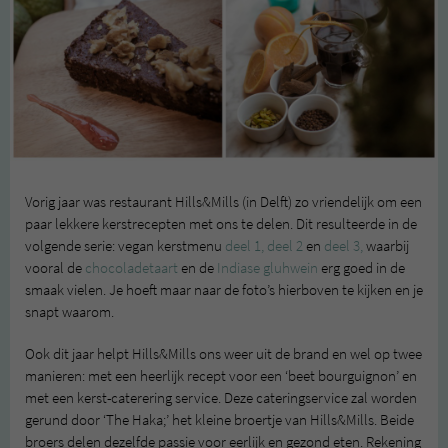
Vorig jaar was restaurant Hills&Mills (in Delft) zo vriendelijk om een
paar lekkere kerstrecepten met ons te delen. Dit resulteerde in de
volgende serie: vegan kerstmenu
deel 1,
deel 2
en
deel 3,
waarbij
vooral de
chocoladetaart
en de
Indiase gluhwein
erg goed in de
smaak vielen. Je hoeft maar naar de foto’s hierboven te kijken en je
snapt waarom.
Ook dit jaar helpt Hills&Mills ons weer uit de brand en wel op twee
manieren: met een heerlijk recept voor een ‘beet bourguignon’ en
met een kerst-caterering service. Deze cateringservice zal worden
gerund door ‘The Haka;’ het kleine broertje van Hills&Mills. Beide
broers delen dezelfde passie voor eerlijk en gezond eten. Rekening