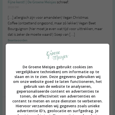
Fijne kerst! | De Groene Meisjes
schreef:
2016 OM
[…] allergisch zijn voor amandelen) Vegan Christmas
Coffee (ontzettend ongezond, maar zó lekker) Vegan Beet
Bourguignon (hier moet je even wat tijd voor uittrekken, maar
dat is zeker de moeite waard!) Soep van […]
Beantwoorden
37 Stoofpotrecepten Voor De Koude Winterse Dagen
schreef:
De Groene Meisjes gebruikt cookies (en
2018 OM
vergelijkbare technieken) om informatie op te
slaan en in te zien. Deze gegevens gebruiken wij
[…] Voor het volledige recept klik je hier. […]
om onze website goed te laten functioneren, het
Beantwoorden
gebruik van de website te analyseren,
gepersonaliseerde content en advertenties te
tonen, de effectiviteit van advertenties en
content te meten en onze diensten te verbeteren.
Hiervoor verzamelen wij gegevens zoals unieke
Geef een reactie
advertentie ID’s, geolocatie en surfgedrag. Je