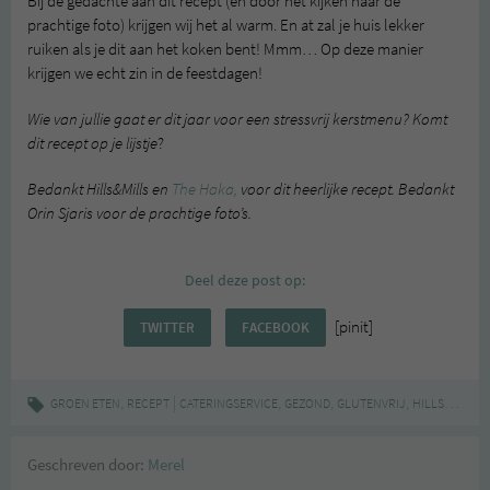
Bij de gedachte aan dit recept (en door het kijken naar de
prachtige foto) krijgen wij het al warm. En at zal je huis lekker
ruiken als je dit aan het koken bent! Mmm… Op deze manier
krijgen we echt zin in de feestdagen!
Wie van jullie gaat er dit jaar voor een stressvrij kerstmenu? Komt
dit recept op je lijstje
?
Bedankt Hills&Mills en
The Haka,
voor dit heerlijke recept. Bedankt
Orin Sjaris voor de prachtige foto’s.
Deel deze post op:
[pinit]
TWITTER
FACEBOOK
,
|
,
,
,
,
GROEN ETEN
RECEPT
CATERINGSERVICE
GEZOND
GLUTENVRIJ
HILLS&MILLS
Geschreven door:
Merel