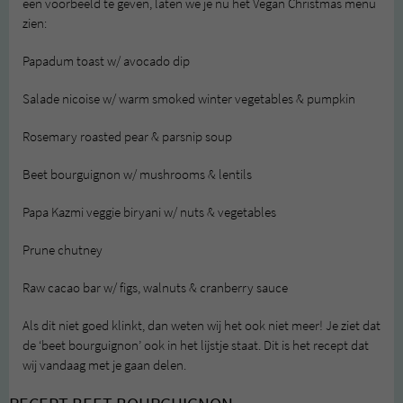
een voorbeeld te geven, laten we je nu het Vegan Christmas menu
zien:
Papadum toast w/ avocado dip
Salade nicoise w/ warm smoked winter vegetables & pumpkin
Rosemary roasted pear & parsnip soup
Beet bourguignon w/ mushrooms & lentils
Papa Kazmi veggie biryani w/ nuts & vegetables
Prune chutney
Raw cacao bar w/ figs, walnuts & cranberry sauce
Als dit niet goed klinkt, dan weten wij het ook niet meer! Je ziet dat
de ‘beet bourguignon’ ook in het lijstje staat. Dit is het recept dat
wij vandaag met je gaan delen.