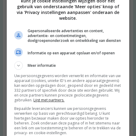
kunt je cookie instellingen wijzigen door het
Je e-mailadres wordt niet gepubliceerd.
Vereiste velden zijn
gebruik van onderstaande 'Meer opties' knop of
via 'Privacy instellingen aanpassen' onderaan de
gemarkeerd met
*
website.
Reactie
*
Gepersonaliseerde advertenties en content,
advertentie- en contentmetingen,
doelgroepenonderzoek en ontwikkeling van diensten
Informatie op een apparaat opslaan en/of openen
Meer informatie
Uw persoonsgegevens worden verwerkt en informatie van uw
apparaat (cookies, unieke ID's en andere apparaatgegevens)
kan worden opgeslagen door, geopend door en gedeeld met
332 partners of specifiek door deze site worden gebruikt. Wij
Naam
*
en onze partners kunnen precieze geolocatiegegevens
gebruiken.
Lijst met partners.
E-mail
*
Bepaalde leveranciers kunnen uw persoonsgegevens
verwerken op basis van gerechtvaardigd belang. U kunt
Site
hiertegen bezwaar maken door uw opties hieronder te
beheren. Zoek onderaan deze pagina of in het sitemenu naar
Mijn naam, e-mail en site opslaan in deze browser voor de
een link om uw toestemming te beheren of in te trekken via de
privacy- en cookie-instellingen.
volgende keer wanneer ik een reactie plaats.