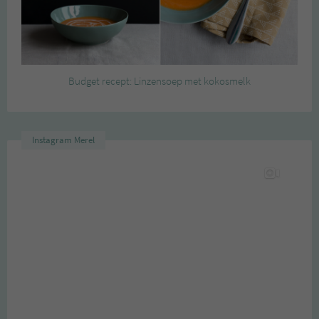
Budget recept: Linzensoep met kokosmelk
Instagram Merel