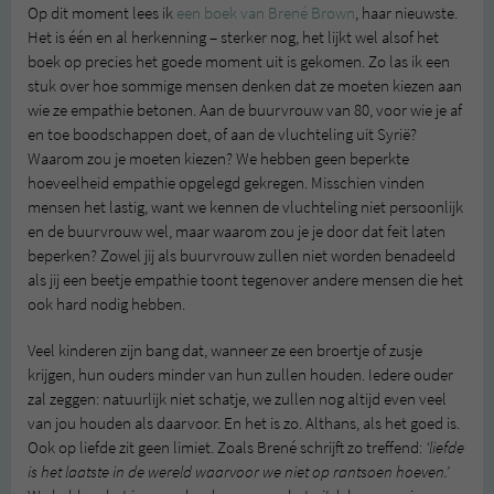
Op dit moment lees ik
een boek van Brené Brown
, haar nieuwste.
Het is één en al herkenning – sterker nog, het lijkt wel alsof het
boek op precies het goede moment uit is gekomen. Zo las ik een
stuk over hoe sommige mensen denken dat ze moeten kiezen aan
wie ze empathie betonen. Aan de buurvrouw van 80, voor wie je af
en toe boodschappen doet, of aan de vluchteling uit Syrië?
Waarom zou je moeten kiezen? We hebben geen beperkte
hoeveelheid empathie opgelegd gekregen. Misschien vinden
mensen het lastig, want we kennen de vluchteling niet persoonlijk
en de buurvrouw wel, maar waarom zou je je door dat feit laten
beperken? Zowel jij als buurvrouw zullen niet worden benadeeld
als jij een beetje empathie toont tegenover andere mensen die het
ook hard nodig hebben.
Veel kinderen zijn bang dat, wanneer ze een broertje of zusje
krijgen, hun ouders minder van hun zullen houden. Iedere ouder
zal zeggen: natuurlijk niet schatje, we zullen nog altijd even veel
van jou houden als daarvoor. En het is zo. Althans, als het goed is.
Ook op liefde zit geen limiet. Zoals Brené schrijft zo treffend:
‘liefde
is het laatste in de wereld waarvoor we niet op rantsoen hoeven.’