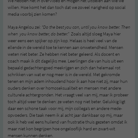
We hebben het in overvloed en mogen het uitdelen aan wie we
willen. Hoe komt het dan toch dat we zoveel narigheid op social
media voorbij zien komen?
Maya Angelou zei:
“Do the best you can, until you know better. Then
when you know better, do better.”
Zoals altijd sloeg Maya hier
weer eens een spijker op zijn kop. Helaas is heel veel van de
ellende in de wereld toe te kennen aan onwetendheid. Mensen
weten niet beter. Ze hebben niet beter geleerd. Als docent en
coach maak ik dit dagelijks mee. Leerlingen die van huis uit een
bepaald gedachtengoed meekrijgen en zich dan helemaal rot
schrikken van wat er nog meer is in de wereld. Met gekromde
tenen en mijn adem inhoudend hoor ik aan hoe niet zij, maar hun
ouders denken over homoseksualiteit en mensen met andere
culturele achtergronden. Het vraagt veel van mij, maar ik probeer
toch altijd weer te denken: ze weten
nog
niet beter. Gelukkig ligt
daar een schone taak voor mij, mijn collega’s en andere mede-
opvoeders. Die taak neem ik al acht jaar dankbaar op mij, maar
ook ik heb wel eens huilend van frustratie thuis gezeten omdat ik
maar niet kon begrijpen hoe ongelooflijk hard en zwart-wit
mensen kunnen denken.