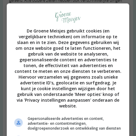
geleefd. Alle oudere zielen hebben ook verschrikkelijke dingen
gedaan, maar hebben geleerd dat haat de oplossing niet is. De
jongere zielen moeten hier nog achter komen en doen het beste
wat ze kunnen met wat ze tot nu toe geleerd hebben. Het enige
wat je als oudere ziel kunt doen is “live by example”. Langzaam
De Groene Meisjes gebruikt cookies (en
zal de wereld zo een betere plek worden om te leven; daar blijf ik
vergelijkbare technieken) om informatie op te
in geloven!
slaan en in te zien. Deze gegevens gebruiken wij
Beantwoorden
om onze website goed te laten functioneren, het
gebruik van de website te analyseren,
gepersonaliseerde content en advertenties te
tonen, de effectiviteit van advertenties en
Esther
schreef:
content te meten en onze diensten te verbeteren.
2015 OM
Hiervoor verzamelen wij gegevens zoals unieke
advertentie ID’s, geolocatie en surfgedrag. Je
Dat vind ik een mooie gedachte/geloof, ik neig daar ook naar
kunt je cookie instellingen wijzigen door het
:)
gebruik van onderstaande 'Meer opties' knop of
Beantwoorden
via 'Privacy instellingen aanpassen' onderaan de
website.
jud
schreef:
Gepersonaliseerde advertenties en content,
2015 OM
advertentie- en contentmetingen,
doelgroepenonderzoek en ontwikkeling van diensten
Kijk, DIT zijn nou de dingen die ik graag lees op Facebook. ( En