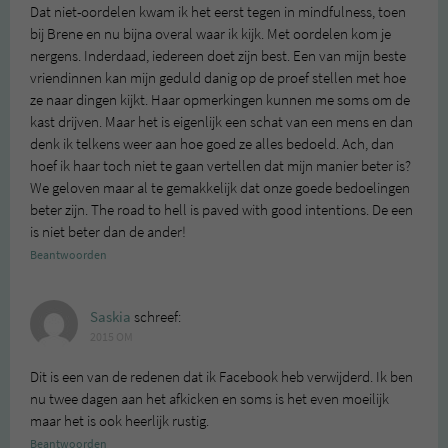
Dat niet-oordelen kwam ik het eerst tegen in mindfulness, toen
bij Brene en nu bijna overal waar ik kijk. Met oordelen kom je
nergens. Inderdaad, iedereen doet zijn best. Een van mijn beste
vriendinnen kan mijn geduld danig op de proef stellen met hoe
ze naar dingen kijkt. Haar opmerkingen kunnen me soms om de
kast drijven. Maar het is eigenlijk een schat van een mens en dan
denk ik telkens weer aan hoe goed ze alles bedoeld. Ach, dan
hoef ik haar toch niet te gaan vertellen dat mijn manier beter is?
We geloven maar al te gemakkelijk dat onze goede bedoelingen
beter zijn. The road to hell is paved with good intentions. De een
is niet beter dan de ander!
Beantwoorden
Saskia
schreef:
2015 OM
Dit is een van de redenen dat ik Facebook heb verwijderd. Ik ben
nu twee dagen aan het afkicken en soms is het even moeilijk
maar het is ook heerlijk rustig.
Beantwoorden