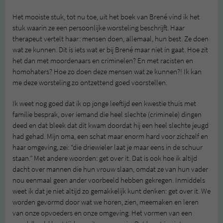
Het mooiste stuk, tot nu toe, uit het boek van Brené vind ik het
stuk waarin ze een persoonlijke worsteling beschrijft. Haar
therapeut vertelt haar: mensen doen, allemaal, hun best. Ze doen
wat ze kunnen. Dit is iets wat er bij Brené maar niet in gaat. Hoe zit
het dan met moordenaars en criminelen? En met racisten en
homohaters? Hoe zo doen deze mensen wat ze kunnen?! Ik kan
me deze worsteling zo ontzettend goed voorstellen.
Ik weet nog goed dat ik op jonge leeftijd een kwestie thuis met
familie besprak, over iemand die heel slechte (criminele) dingen
deed en dat bleek dat dit kwam doordat hij een heel slechte jeugd
had gehad. Mijn oma, een schat maar enorm hard voor zichzelf en
haar omgeving, zei: “die driewieler laat je maar eens in de schuur
staan.” Met andere woorden: get over it. Dat is ook hoe ik altijd
dacht over mannen die hun vrouw slaan, omdat ze van hun vader
nou eenmaal geen ander voorbeeld hebben gekregen. Inmiddels
weet ik dat je niet altijd zo gemakkelijk kunt denken: get over it. We
worden gevormd door wat we horen, zien, meemaken en leren
van onze opvoeders en onze omgeving. Het vormen van een