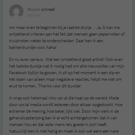
Mirjam
schreef:
2015 OM
om maar even te beginnen bij je laatste stukje… Ja, ik kan me
ontzettend irriteren aan het feit dat mensen geen pepernoten of
kruidnoten weten te onderscheiden. Daar ben ik een
bakkerskundje voor, haha!
En nu even serieus.. Wat een ontzettend goed artikel! Ook even
het laatste duwtje wat ik nodig had om alle nieuwssites van mijn
Facebook tijdlijn te gooien. Ik zit op het moment in een dip en
het lezen van alleen maar negatieve reacties, helpt me niet om
eruit te komen.. Thanks voor dit duwtje!
Ik snap ook helemaal niks van al die haat op de wereld. Mede
door social media wordt iedereen door elkaar opgestookt. Hoe
extremer de mening, hoe beter, lijkt wel. Door mijn werk in de
gehandicaptenzorg ben ik er echt achtergekomen dat ik van
mensen hou en dat ieder mens iets goede in zich heeft.
Natuurlijk ben ik niet heilig en maak ik ook wel eens een nare