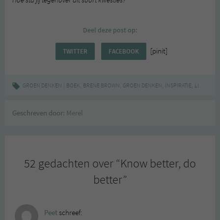
Hoe sta jij tegenover dit soort kwesties?
Deel deze post op:
[pinit]
TWITTER
FACEBOOK
|
,
,
,
,
GROEN DENKEN
BOEK
BRENE BROWN
GROEN DENKEN
INSPIRATIE
LIFESTYLE
Geschreven door:
Merel
52 gedachten over “
Know better, do
better
”
Peet
schreef: