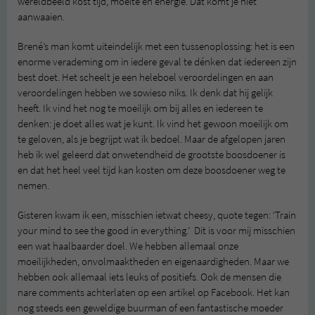
wereldbeeld kost tijd, moeite en energie. Dat komt je niet
aanwaaien.
Brené’s man komt uiteindelijk met een tussenoplossing: het is een
enorme verademing om in iedere geval te dénken dat iedereen zijn
best doet. Het scheelt je een heleboel veroordelingen en aan
veroordelingen hebben we sowieso niks. Ik denk dat hij gelijk
heeft. Ik vind het nog te moeilijk om bij alles en iedereen te
denken: je doet alles wat je kunt. Ik vind het gewoon moeilijk om
te geloven, als je begrijpt wat ik bedoel. Maar de afgelopen jaren
heb ik wel geleerd dat onwetendheid de grootste boosdoener is
en dat het heel veel tijd kan kosten om deze boosdoener weg te
nemen.
Gisteren kwam ik een, misschien ietwat cheesy, quote tegen: ‘Train
your mind to see the good in everything.’ Dit is voor mij misschien
een wat haalbaarder doel. We hebben allemaal onze
moeilijkheden, onvolmaaktheden en eigenaardigheden. Maar we
hebben ook allemaal iets leuks of positiefs. Ook de mensen die
nare comments achterlaten op een artikel op Facebook. Het kan
nog steeds een geweldige buurman of een fantastische moeder