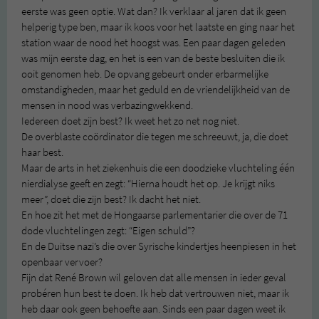
eerste was geen optie. Wat dan? Ik verklaar al jaren dat ik geen
helperig type ben, maar ik koos voor het laatste en ging naar het
station waar de nood het hoogst was. Een paar dagen geleden
was mijn eerste dag, en het is een van de beste besluiten die ik
ooit genomen heb. De opvang gebeurt onder erbarmelijke
omstandigheden, maar het geduld en de vriendelijkheid van de
mensen in nood was verbazingwekkend.
Iedereen doet zijn best? Ik weet het zo net nog niet.
De overblaste coördinator die tegen me schreeuwt, ja, die doet
haar best.
Maar de arts in het ziekenhuis die een doodzieke vluchteling één
nierdialyse geeft en zegt: “Hierna houdt het op. Je krijgt niks
meer”, doet die zijn best? Ik dacht het niet.
En hoe zit het met de Hongaarse parlementarier die over de 71
dode vluchtelingen zegt: “Eigen schuld”?
En de Duitse nazi’s die over Syrische kindertjes heenpiesen in het
openbaar vervoer?
Fijn dat René Brown wil geloven dat alle mensen in ieder geval
probéren hun best te doen. Ik heb dat vertrouwen niet, maar ik
heb daar ook geen behoefte aan. Sinds een paar dagen weet ik