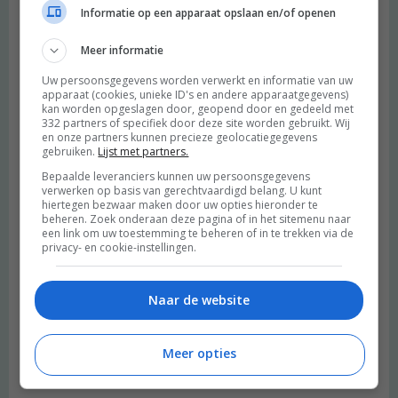
Informatie op een apparaat opslaan en/of openen
waarom ik de Groene meisjes volg) Bewust, oprecht en met
HART voor de kosmos. Bedankt, Love + Light, j
Meer informatie
Beantwoorden
Uw persoonsgegevens worden verwerkt en informatie van uw
apparaat (cookies, unieke ID's en andere apparaatgegevens)
kan worden opgeslagen door, geopend door en gedeeld met
Marjolijn
schreef:
332 partners of specifiek door deze site worden gebruikt. Wij
2015 OM
en onze partners kunnen precieze geolocatiegegevens
gebruiken.
Lijst met partners.
Wat fijn, dit stuk! Ik had het hier toevallig gisteren nog met een
Bepaalde leveranciers kunnen uw persoonsgegevens
vriendin over, dat ik me soms schuldig voel dat ik niet iedereen
verwerken op basis van gerechtvaardigd belang. U kunt
kan helpen. Toen zei zij ook dat dat helemaal niet kan en dat je
hiertegen bezwaar maken door uw opties hieronder te
beheren. Zoek onderaan deze pagina of in het sitemenu naar
gewoon moet doen wat je kunt. Als je gewoon aardig bent voor
een link om uw toestemming te beheren of in te trekken via de
de mensen om je heen, help je al een heleboel, zei ze.
privacy- en cookie-instellingen.
Bedankt voor dit artikel =)
Naar de website
Beantwoorden
Meer opties
gretha
schreef:
2015 OM