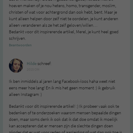
hoeven maken of je nou hetero, homo, transgender, moslim,
christen of wat voor achtergrond dan ook hebt, bent. Maar je
kunt alleen helpen door zelf niet te oordelen, je kunt anderen
alleen veranderen als ze het zelf geloven/willen…
Bedankt voor dit inspirerende artikel, Merel, je kunt heel goed
schrijven.
Beantwoorden
Hilde
schreef:
2015 OM
Ik ben inmiddels al jaren lang Facebook-loos haha weet niet
eens meer hoe lang! En ik mis het geen moment :) ik gebruik
alleen Instagram :)
Bedankt voor dit inspirerende artikel! :) Ik probeer vaak ook te
bedenken of te onderzoeken waarom mensen bepaalde dingen
doen, maar soms denk ik ook dat ik dat doe omdat ik moeilijk
kan accepteren dat er mensen zijn die slechte dingen doen
zónder dat er wat voor reden of aanleiding of wat dan ook toe is..