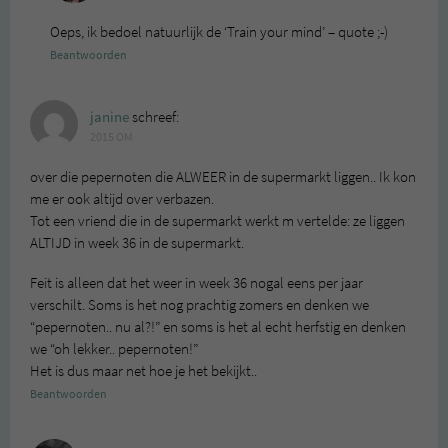
Oeps, ik bedoel natuurlijk de ‘Train your mind’ – quote ;-)
Beantwoorden
janine
schreef:
2015 OM
over die pepernoten die ALWEER in de supermarkt liggen.. Ik kon
me er ook altijd over verbazen.
Tot een vriend die in de supermarkt werkt m vertelde: ze liggen
ALTIJD in week 36 in de supermarkt.
Feit is alleen dat het weer in week 36 nogal eens per jaar
verschilt. Soms is het nog prachtig zomers en denken we
“pepernoten.. nu al?!” en soms is het al echt herfstig en denken
we “oh lekker.. pepernoten!”
Het is dus maar net hoe je het bekijkt..
Beantwoorden