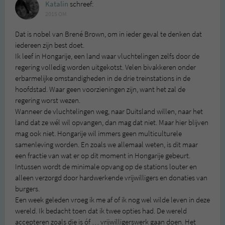
Katalin
schreef:
2015 OM
Dat is nobel van Brené Brown, om in ieder geval te denken dat
iedereen zijn best doet.
Ik leef in Hongarije, een land waar vluchtelingen zelfs door de
regering volledig worden uitgekotst. Velen bivakkeren onder
erbarmelijke omstandigheden in de drie treinstations in de
hoofdstad. Waar geen voorzieningen zijn, want het zal de
regering worst wezen.
Wanneer de vluchtelingen weg, naar Duitsland willen, naar het
land dat ze wél wil opvangen, dan mag dat niet. Maar hier blijven
mag ook niet. Hongarije wil immers geen multiculturele
samenleving worden. En zoals we allemaal weten, is dit maar
een fractie van wat er op dit moment in Hongarije gebeurt.
Intussen wordt de minimale opvang op de stations louter en
alleen verzorgd door hardwerkende vrijwilligers en donaties van
burgers.
Een week geleden vroeg ik me af of ik nog wel wilde leven in deze
wereld. Ik bedacht toen dat ik twee opties had. De wereld
accepteren zoals die is óf … vrijwilligerswerk gaan doen. Het