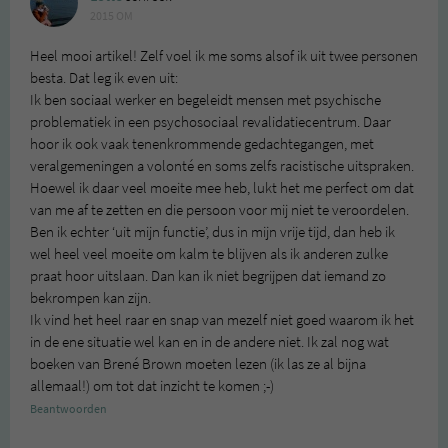
2015 OM
Heel mooi artikel! Zelf voel ik me soms alsof ik uit twee personen
besta. Dat leg ik even uit:
Ik ben sociaal werker en begeleidt mensen met psychische
problematiek in een psychosociaal revalidatiecentrum. Daar
hoor ik ook vaak tenenkrommende gedachtegangen, met
veralgemeningen a volonté en soms zelfs racistische uitspraken.
Hoewel ik daar veel moeite mee heb, lukt het me perfect om dat
van me af te zetten en die persoon voor mij niet te veroordelen.
Ben ik echter ‘uit mijn functie’, dus in mijn vrije tijd, dan heb ik
wel heel veel moeite om kalm te blijven als ik anderen zulke
praat hoor uitslaan. Dan kan ik niet begrijpen dat iemand zo
bekrompen kan zijn.
Ik vind het heel raar en snap van mezelf niet goed waarom ik het
in de ene situatie wel kan en in de andere niet. Ik zal nog wat
boeken van Brené Brown moeten lezen (ik las ze al bijna
allemaal!) om tot dat inzicht te komen ;-)
Beantwoorden