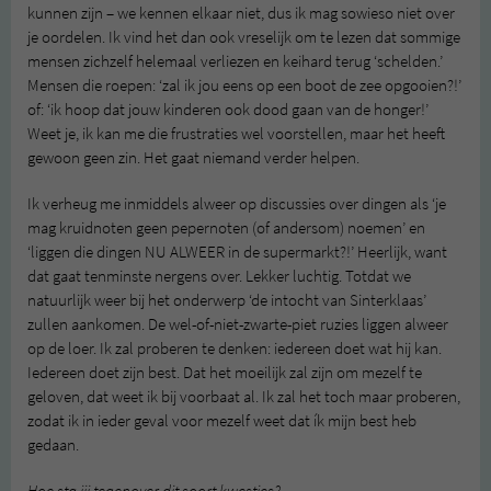
kunnen zijn – we kennen elkaar niet, dus ik mag sowieso niet over
je oordelen. Ik vind het dan ook vreselijk om te lezen dat sommige
mensen zichzelf helemaal verliezen en keihard terug ‘schelden.’
Mensen die roepen: ‘zal ik jou eens op een boot de zee opgooien?!’
of: ‘ik hoop dat jouw kinderen ook dood gaan van de honger!’
Weet je, ik kan me die frustraties wel voorstellen, maar het heeft
gewoon geen zin. Het gaat niemand verder helpen.
Ik verheug me inmiddels alweer op discussies over dingen als ‘je
mag kruidnoten geen pepernoten (of andersom) noemen’ en
‘liggen die dingen NU ALWEER in de supermarkt?!’ Heerlijk, want
dat gaat tenminste nergens over. Lekker luchtig. Totdat we
natuurlijk weer bij het onderwerp ‘de intocht van Sinterklaas’
zullen aankomen. De wel-of-niet-zwarte-piet ruzies liggen alweer
op de loer. Ik zal proberen te denken: iedereen doet wat hij kan.
Iedereen doet zijn best. Dat het moeilijk zal zijn om mezelf te
geloven, dat weet ik bij voorbaat al. Ik zal het toch maar proberen,
zodat ik in ieder geval voor mezelf weet dat ík mijn best heb
gedaan.