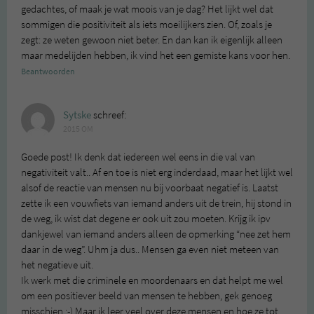
gedachtes, of maak je wat moois van je dag? Het lijkt wel dat
sommigen die positiviteit als iets moeilijkers zien. Of, zoals je
zegt: ze weten gewoon niet beter. En dan kan ik eigenlijk alleen
maar medelijden hebben, ik vind het een gemiste kans voor hen.
Beantwoorden
Sytske
schreef:
2015 OM
Goede post! Ik denk dat iedereen wel eens in die val van
negativiteit valt.. Af en toe is niet erg inderdaad, maar het lijkt wel
alsof de reactie van mensen nu bij voorbaat negatief is. Laatst
zette ik een vouwfiets van iemand anders uit de trein, hij stond in
de weg, ik wist dat degene er ook uit zou moeten. Krijg ik ipv
dankjewel van iemand anders alleen de opmerking “nee zet hem
daar in de weg”. Uhm ja dus.. Mensen ga even niet meteen van
het negatieve uit.
Ik werk met die criminele en moordenaars en dat helpt me wel
om een positiever beeld van mensen te hebben, gek genoeg
misschien :-) Maar ik leer veel over deze mensen en hoe ze tot