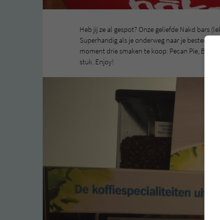
Heb jij ze al gespot? Onze geliefde Nakd bars (l
Superhandig als je onderweg naar je bestemming
moment drie smaken te koop: Pecan Pie, Berry D
stuk. Enjoy!