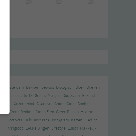
Amsterdam
Bakken
Bewust
Biologisch
Boek
Boeken
Chocolade
De Groene Meisjes
Duurzaam
Gezond
Gezondheid
Glutenvrij
Groen
Groen Denken
Groen Denken
Groen Eten
Groen Reizen
Hotspot
Hotspots
Huis
Inspiratie
Instagram
Katten
Kleding
Kringloop
Leuke Dingen
Lifestyle
Lunch
Makkelijk