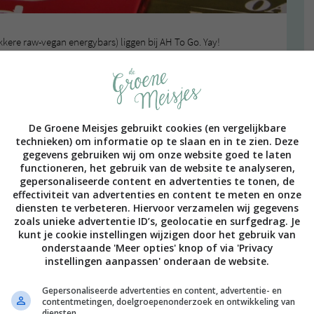
ekkere raw-vegan energybars) liggen bij AH To Go. Yay!
 even een gezonde snack wilt scoren! Er zijn op dit
elight and Cocoa Delight. De reepjes kosten €1,20 per
De Groene Meisjes gebruikt cookies (en vergelijkbare
technieken) om informatie op te slaan en in te zien. Deze
gegevens gebruiken wij om onze website goed te laten
functioneren, het gebruik van de website te analyseren,
gepersonaliseerde content en advertenties te tonen, de
effectiviteit van advertenties en content te meten en onze
diensten te verbeteren. Hiervoor verzamelen wij gegevens
zoals unieke advertentie ID’s, geolocatie en surfgedrag. Je
kunt je cookie instellingen wijzigen door het gebruik van
onderstaande 'Meer opties' knop of via 'Privacy
instellingen aanpassen' onderaan de website.
Gepersonaliseerde advertenties en content, advertentie- en
contentmetingen, doelgroepenonderzoek en ontwikkeling van
diensten