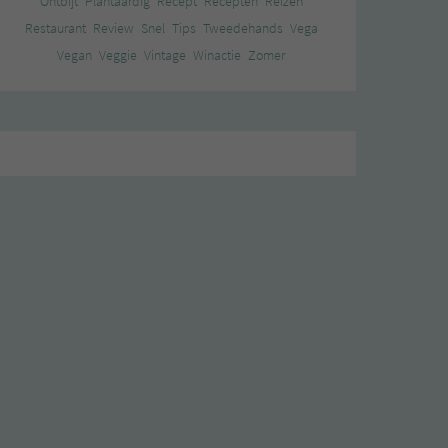
Ontbijt
Plantaardig
Recept
Recepten
Reizen
Restaurant
Review
Snel
Tips
Tweedehands
Vega
Vegan
Veggie
Vintage
Winactie
Zomer