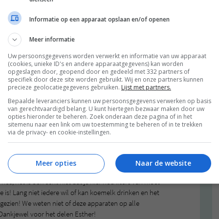
Informatie op een apparaat opslaan en/of openen
Meer informatie
Uw persoonsgegevens worden verwerkt en informatie van uw apparaat
(cookies, unieke ID's en andere apparaatgegevens) kan worden
opgeslagen door, geopend door en gedeeld met 332 partners of
specifiek door deze site worden gebruikt. Wij en onze partners kunnen
precieze geolocatiegegevens gebruiken.
Lijst met partners.
Bepaalde leveranciers kunnen uw persoonsgegevens verwerken op basis
van gerechtvaardigd belang. U kunt hiertegen bezwaar maken door uw
opties hieronder te beheren. Zoek onderaan deze pagina of in het
sitemenu naar een link om uw toestemming te beheren of in te trekken
via de privacy- en cookie-instellingen.
len op Amsterdam Centraal kwam Esther, een lezer van
Meer opties
Naar de website
elk! Woop woop. Natuurlijk weten we dat er heel veel
nee, het is ook echt niet dat je hier nou liters van moet
e is! Lang niet iedere wil of kan koemelk drinken en het
ingezien! We weten niet of deze apparaten op alle
 Dankjewel voor het delen Esther!