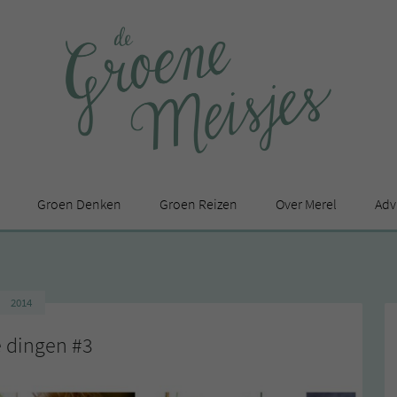
Groen Denken
Groen Reizen
Over Merel
Adv
In de media
Privacy Statement
2014
en
 dingen #3