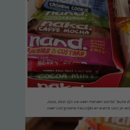
Jaaa, daar zijn we weer met een aantal ‘leuke 
weer wat groene nieuwtjes en events voor je ve