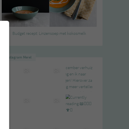
Budget recept: Linzensoep met kokosmelk
Instagram Merel