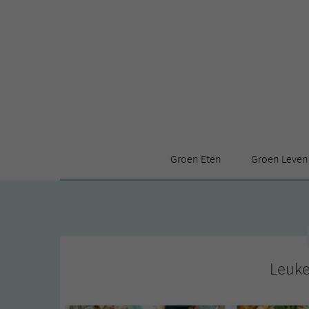
Groen Eten
Groen Leven
Receptenindex
Stijl
Producten
Huis
Leuke ding
Leuke