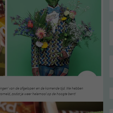
dingen’ van de afgelopen en de komende tijd. We hebben
rzameld, zodat je weer helemaal op de hoogte bent!