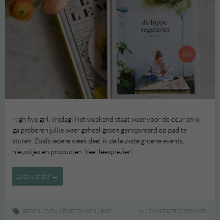
High five girl. Vrijdag! Het weekend staat weer voor de deur en ik
ga proberen jullie weer geheel groen geïnspireerd op pad te
sturen. Zoals iedere week deel ik de leukste groene events,
nieuwtjes en producten. Veel leesplezier!
Leuke
Lees verder
→
Dingen
#76
,
|
,
,
,
,
GROEN LEVEN
LEUKE DINGEN
BOEKEN
EVENTS
ALLE 42 REACTIES BEKIJKEN
GROEN
NIEUWS
PRODUCTEN