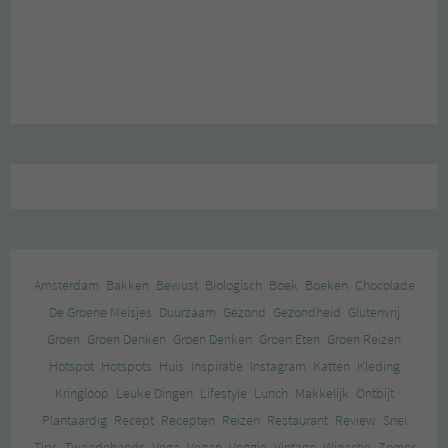
Amsterdam
Bakken
Bewust
Biologisch
Boek
Boeken
Chocolade
De Groene Meisjes
Duurzaam
Gezond
Gezondheid
Glutenvrij
Groen
Groen Denken
Groen Denken
Groen Eten
Groen Reizen
Hotspot
Hotspots
Huis
Inspiratie
Instagram
Katten
Kleding
Kringloop
Leuke Dingen
Lifestyle
Lunch
Makkelijk
Ontbijt
Plantaardig
Recept
Recepten
Reizen
Restaurant
Review
Snel
Tips
Tweedehands
Vega
Vegan
Veggie
Vintage
Winactie
Zomer