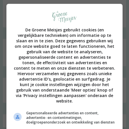
Hi, ik ben Merel! Ik neem je graag mee in mijn persoonlijke
onderzoek naar een duurzame en meer bewuste leefstijl.
Welkom op mijn blog!
De Groene Meisjes gebruikt cookies (en
vergelijkbare technieken) om informatie op te
Social media
slaan en in te zien. Deze gegevens gebruiken wij
om onze website goed te laten functioneren, het
gebruik van de website te analyseren,
gepersonaliseerde content en advertenties te
tonen, de effectiviteit van advertenties en
content te meten en onze diensten te verbeteren.
Hiervoor verzamelen wij gegevens zoals unieke
advertentie ID’s, geolocatie en surfgedrag. Je
kunt je cookie instellingen wijzigen door het
Zoeken
gebruik van onderstaande 'Meer opties' knop of
naar:
via 'Privacy instellingen aanpassen' onderaan de
website.
Gepersonaliseerde advertenties en content,
advertentie- en contentmetingen,
doelgroepenonderzoek en ontwikkeling van diensten