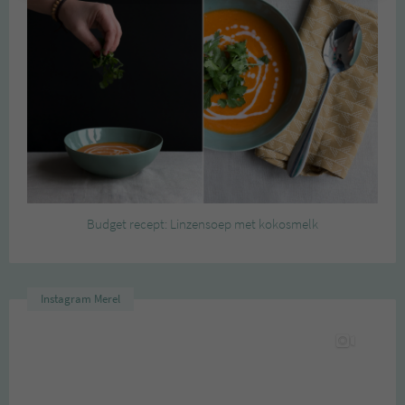
Budget recept: Linzensoep met kokosmelk
Instagram Merel