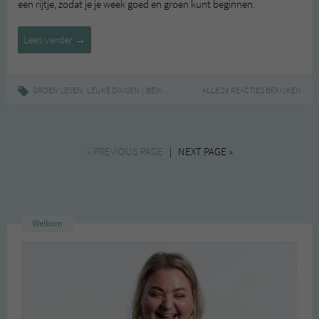
een rijtje, zodat je je week goed en groen kunt beginnen.
Leuke
Lees verder
→
Dingen
#63
,
|
,
,
,
,
GROEN LEVEN
LEUKE DINGEN
BEWUST
DUURZAAM
ALLE 29 REACTIES BEKIJKEN
GROEN
LEUKE DINGEN
N
« PREVIOUS PAGE
| NEXT PAGE »
Welkom