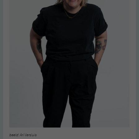
beeld: Ari Versluis