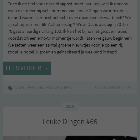
Toen ik de titel voor deze blogpost moet invullen, wist ik opeens
even niet meer bij welk nummer van Leuke Dingen we inmiddels
beland waren. Ik moest het echt even opzoeken en wat bleek? We
zijn al bij nummer 68. Achtenzestig?! Wow. Dat is dus bijna 70. En
70 gaat al aardig richting 100. Ik kan het bijna niet geloven! Goed,
voordat dit een emo-tv momentje wordt: laten we gauw beginnen!
We zetten weer een aantal groene nieuwtjes voor je op een rij,
zodat je hopelijk groen en geïnspireerd je weekend instapt!
LEUKE
LEES VERDER
→
DINGEN
#68
,
|
,
,
,
,
GROEN LEVEN
LEUKE DINGEN
BEWUST
GROEN
ALLE 91 REACTIES BEKIJKEN
LEUKE DINGEN
NIEUWS
STOR
2016
Leuke Dingen #66