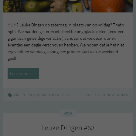
HUH? Leuke Dingen op zaterdag, in plaats van op vrijdag? That’s
right. We hadden gisteren iets heel belangrijks te delen (lees: een
gigantisch geweldige winactie,) vandaar dat we deze rubriek
éventjes een dagje verschoven hebben. We hopen dat je het niet
erg vindt en vandaag alsnog een groene start aan je weekend
geeft!
Leuke
Lees verder
→
Dingen
#64
,
|
,
,
,
GROEN LEVEN
LEUKE DINGEN
DUURZAAM
GROEN
ALLE 23 REACTIES BEKIJKEN
LEUKE DINGEN
NIEUWS
2016
Leuke Dingen #63