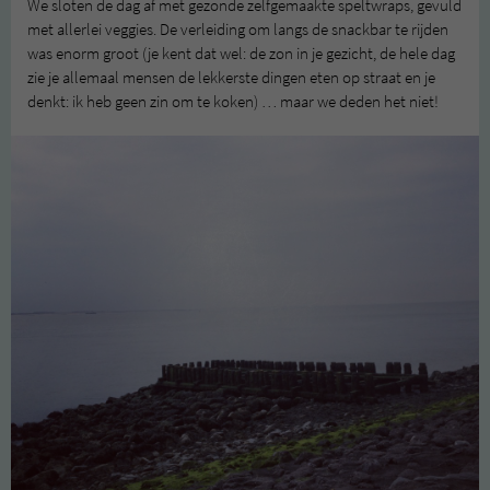
We sloten de dag af met gezonde zelfgemaakte speltwraps, gevuld
met allerlei veggies. De verleiding om langs de snackbar te rijden
was enorm groot (je kent dat wel: de zon in je gezicht, de hele dag
zie je allemaal mensen de lekkerste dingen eten op straat en je
denkt: ik heb geen zin om te koken) … maar we deden het niet!