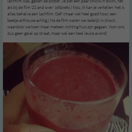
lachfilm was, gezien de poster. Je ziet een paar chicks in bikini, net
als bij de film ’21 and over’ (ofzoiets.) Nou, ik kan je vertellen: het is
alles behalve een lachfilm. Oef! (maar wel heel goed hoor, een
beetje arthouse-achtig.) Na de film waren we redelijk in shock,
waardoor we toen maar meteen richting huis zijn gegaan. Voor ons
dus geen gelal op straat, maar wel een heel leuke avond!