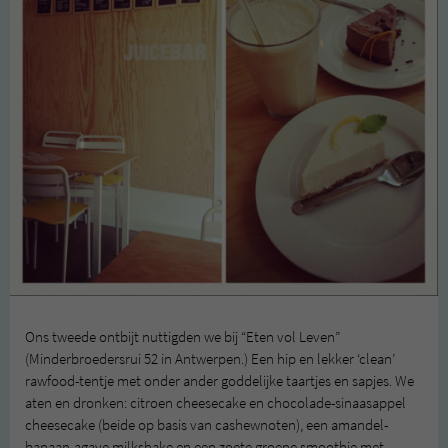
Ons tweede ontbijt nuttigden we bij “Eten vol Leven”
(Minderbroedersrui 52 in Antwerpen.) Een hip en lekker ‘clean’
rawfood-tentje met onder ander goddelijke taartjes en sapjes. We
aten en dronken: citroen cheesecake en chocolade-sinaasappel
cheesecake (beide op basis van cashewnoten), een amandel-
banaan-agave milkshake en een zoete groene smoothie met