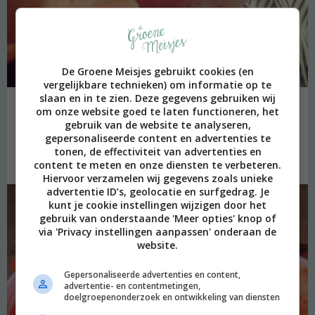
De Groene Meisjes gebruikt cookies (en
vergelijkbare technieken) om informatie op te
slaan en in te zien. Deze gegevens gebruiken wij
om onze website goed te laten functioneren, het
De volgende dag begon ik de dag met een powersmoothie:
gebruik van de website te analyseren,
banaan, rood fruit en raw cacao. Hoppa! Laat Koninginnedag maar
gepersonaliseerde content en advertenties te
beginnen! Het werd een heerlijke dag, met vrijmarkten (waar we
tonen, de effectiviteit van advertenties en
helaas niks leuks gevonden hebben,) chai-lattes op het terras…
content te meten en onze diensten te verbeteren.
Hiervoor verzamelen wij gegevens zoals unieke
advertentie ID’s, geolocatie en surfgedrag. Je
kunt je cookie instellingen wijzigen door het
gebruik van onderstaande 'Meer opties' knop of
via 'Privacy instellingen aanpassen' onderaan de
website.
Gepersonaliseerde advertenties en content,
advertentie- en contentmetingen,
doelgroepenonderzoek en ontwikkeling van diensten