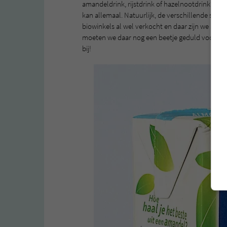
amandeldrink, rijstdrink of hazelnootdrink? Of 
kan allemaal. Natuurlijk, de verschillende soor
biowinkels al wel verkocht en daar zijn we al h
moeten we daar nog een beetje geduld voor hebbe
bij!