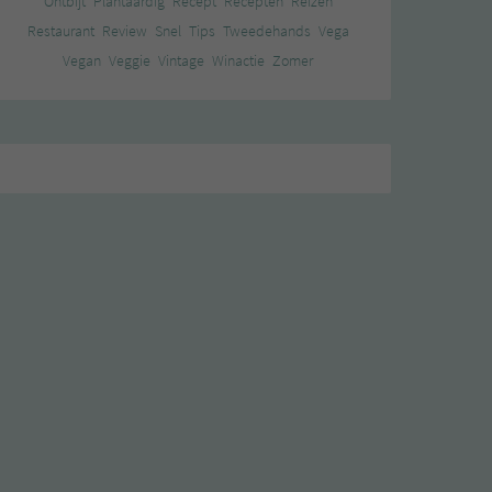
Ontbijt
Plantaardig
Recept
Recepten
Reizen
Restaurant
Review
Snel
Tips
Tweedehands
Vega
Vegan
Veggie
Vintage
Winactie
Zomer