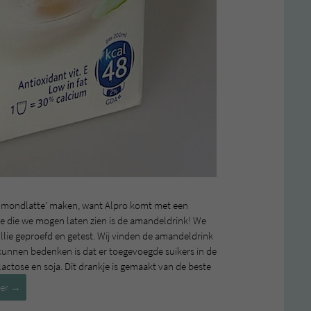
‘almondlatte’ maken, want Alpro komt met een
te die we mogen laten zien is de amandeldrink! We
ullie geproefd en getest. Wij vinden de amandeldrink
j kunnen bedenken is dat er toegevoegde suikers in de
n lactose en soja. Dit drankje is gemaakt van de beste
Alpro
der
→
Amandeldrink