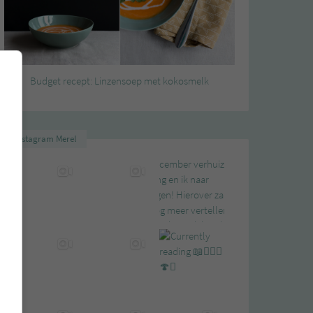
Budget recept: Linzensoep met kokosmelk
Instagram Merel