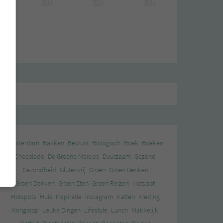
Amsterdam
Bakken
Bewust
Biologisch
Boek
Boeken
Chocolade
De Groene Meisjes
Duurzaam
Gezond
Gezondheid
Glutenvrij
Groen
Groen Denken
Groen Denken
Groen Eten
Groen Reizen
Hotspot
Hotspots
Huis
Inspiratie
Instagram
Katten
Kleding
Kringloop
Leuke Dingen
Lifestyle
Lunch
Makkelijk