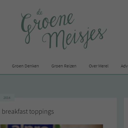
Groen Denken
Groen Reizen
Over Merel
Adv
In de media
Privacy Statement
2014
en
 breakfast toppings