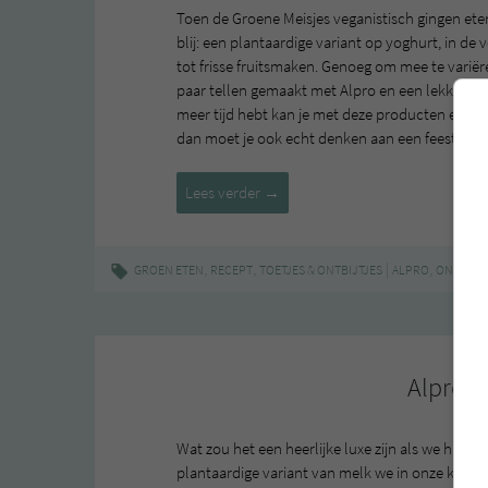
Toen de Groene Meisjes veganistisch gingen eten
blij: een plantaardige variant op yoghurt, in de 
tot frisse fruitsmaken. Genoeg om mee te variëren
paar tellen gemaakt met Alpro en een lekkere 
meer tijd hebt kan je met deze producten een fees
dan moet je ook echt denken aan een feestje op
Ontbijttaart
Lees verder
→
met
Alpro
–
,
,
|
,
GROEN ETEN
RECEPT
TOETJES & ONTBIJTJES
ALPRO
ONTBIJT
winactie!
Alpro 
Wat zou het een heerlijke luxe zijn als we hier i
plantaardige variant van melk we in onze koffie w