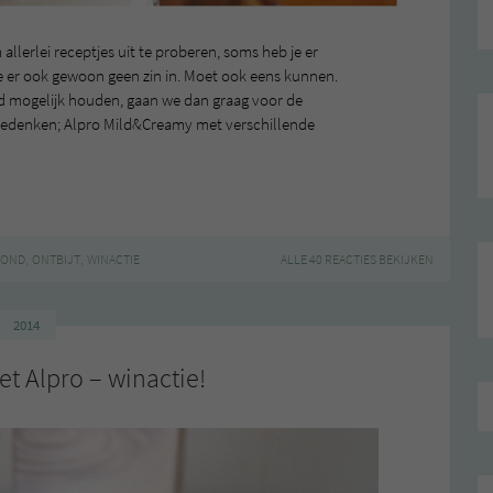
lerlei receptjes uit te proberen, soms heb je er
e er ook gewoon geen zin in. Moet ook eens kunnen.
ond mogelijk houden, gaan we dan graag voor de
 bedenken; Alpro Mild&Creamy met verschillende
,
,
ZOND
ONTBIJT
WINACTIE
ALLE 40 REACTIES BEKIJKEN
2014
et Alpro – winactie!