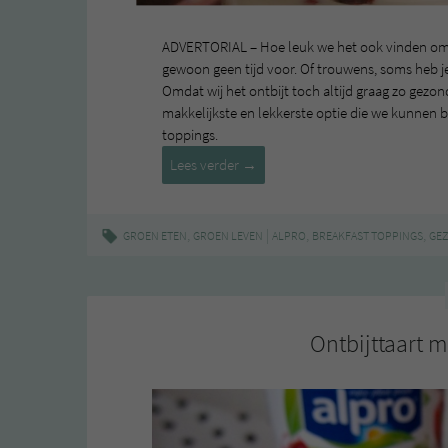
ADVERTORIAL – Hoe leuk we het ook vinden om al
gewoon geen tijd voor. Of trouwens, soms heb j
Omdat wij het ontbijt toch altijd graag zo gez
makkelijkste en lekkerste optie die we kunnen
toppings.
Onze
Lees verder
→
favoriete
breakfast
toppings
,
|
,
,
GROEN ETEN
GROEN LEVEN
ALPRO
BREAKFAST TOPPINGS
GE
Ontbijttaart m