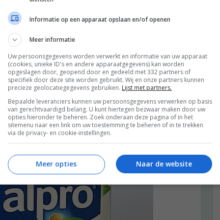
misschien heb je liever haverdrink of quinoamelk? Het
ten plantaardige drinks worden in Nederland in de
Informatie op een apparaat opslaan en/of openen
eel blij mee. Maar die keuze buiten de deur…Misschien
n. Maar als het zover is, dan zijn de Groene Meisjes er
Meer informatie
Uw persoonsgegevens worden verwerkt en informatie van uw apparaat
(cookies, unieke ID's en andere apparaatgegevens) kan worden
opgeslagen door, geopend door en gedeeld met 332 partners of
specifiek door deze site worden gebruikt. Wij en onze partners kunnen
precieze geolocatiegegevens gebruiken.
Lijst met partners.
Bepaalde leveranciers kunnen uw persoonsgegevens verwerken op basis
van gerechtvaardigd belang. U kunt hiertegen bezwaar maken door uw
opties hieronder te beheren. Zoek onderaan deze pagina of in het
sitemenu naar een link om uw toestemming te beheren of in te trekken
via de privacy- en cookie-instellingen.
Meer opties
Naar de website