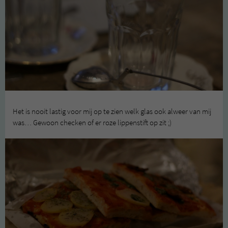
Het is nooit lastig voor mij op te zien welk glas ook alweer van mij
was… Gewoon checken of er roze lippenstift op zit ;)