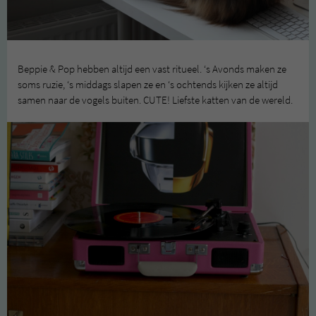
Beppie & Pop hebben altijd een vast ritueel. ‘s Avonds maken ze
soms ruzie, ‘s middags slapen ze en ‘s ochtends kijken ze altijd
samen naar de vogels buiten. CUTE! Liefste katten van de wereld.