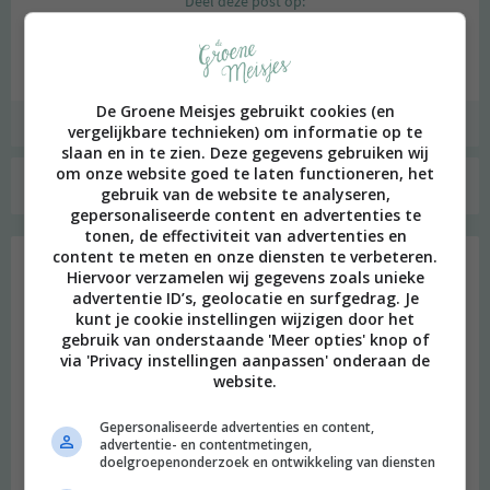
Deel deze post op:
[pinit]
TWITTER
FACEBOOK
De Groene Meisjes gebruikt cookies (en
,
|
,
,
,
GROEN DENKEN
GROEN LEVEN
BETERBIO
FOTO'S
HARTJE OOST
HAVERMOUT
vergelijkbare technieken) om informatie op te
slaan en in te zien. Deze gegevens gebruiken wij
om onze website goed te laten functioneren, het
Geschreven door:
Merel
gebruik van de website te analyseren,
gepersonaliseerde content en advertenties te
tonen, de effectiviteit van advertenties en
content te meten en onze diensten te verbeteren.
Hiervoor verzamelen wij gegevens zoals unieke
22 gedachten over “
Plog 11 februari
advertentie ID’s, geolocatie en surfgedrag. Je
kunt je cookie instellingen wijzigen door het
2015
”
gebruik van onderstaande 'Meer opties' knop of
via 'Privacy instellingen aanpassen' onderaan de
website.
Josianne
schreef:
Gepersonaliseerde advertenties en content,
2015 OM
advertentie- en contentmetingen,
doelgroepenonderzoek en ontwikkeling van diensten
Ik wil nog steeds een keer langs Hartje Oost, het lijkt me zo leuk