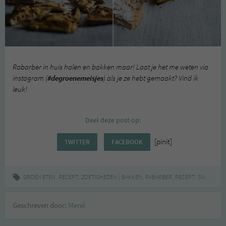
Rabarber in huis halen en bakken maar! Laat je het me weten via
instagram (
#degroenemeisjes
) als je ze hebt gemaakt? Vind ik
leuk!
Deel deze post op:
[pinit]
TWITTER
FACEBOOK
,
,
|
,
,
,
,
GROEN ETEN
RECEPT
ZOETIGHEDEN
BAKKEN
RABARBER
RECEPT
SNEL
VEG
Geschreven door:
Merel