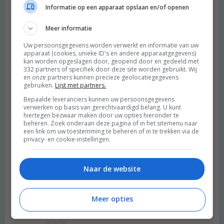
Beantwoorden
Informatie op een apparaat opslaan en/of openen
Meer informatie
suus
schreef:
Uw persoonsgegevens worden verwerkt en informatie van uw
2016 OM
apparaat (cookies, unieke ID's en andere apparaatgegevens)
kan worden opgeslagen door, geopend door en gedeeld met
Ziet er lekker uit! Waar koop je dat deeg?
332 partners of specifiek door deze site worden gebruikt. Wij
Beantwoorden
en onze partners kunnen precieze geolocatiegegevens
gebruiken.
Lijst met partners.
Bepaalde leveranciers kunnen uw persoonsgegevens
Huldra
schreef:
verwerken op basis van gerechtvaardigd belang. U kunt
hiertegen bezwaar maken door uw opties hieronder te
2016 OM
beheren. Zoek onderaan deze pagina of in het sitemenu naar
een link om uw toestemming te beheren of in te trekken via de
Eigenlijk wilde ik wachten met rabarber trekken tot maandag om
privacy- en cookie-instellingen.
dan een middag de keuken in te gaan om compote te maken.
Maar ik denk dat ik nu niet kan wachten en morgen de eerste
Naar de website
stengels trek. Ziet er er lekker uit!
Beantwoorden
Meer opties
Susanne
schreef:
2016 OM