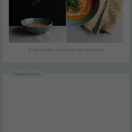
Budget recept: Linzensoep met kokosmelk
Instagram Merel