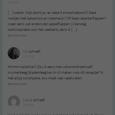
2016 OM
[…] weken. Wat dacht je van deze 3 smoothiebowls? Deze
nootjes met balsamico en rozemarijn? Of deze rabarberflappen?
(weer eens wat anders dan appelflappen ;)) Genoeg
kookinspiratie voor het weekend, denk ik […]
Beantwoorden
Iris
schreef:
2016 OM
Mmmm keilekker!! Zou ik eens met volkorenbloem zelf
kruimeldeeg (bladerdeeg kan ik ni) maken voor dit receptje? Ik
heb altijd constipatie, dus moet veel vezels eten!
Beantwoorden
Laura
schreef:
2019 OM