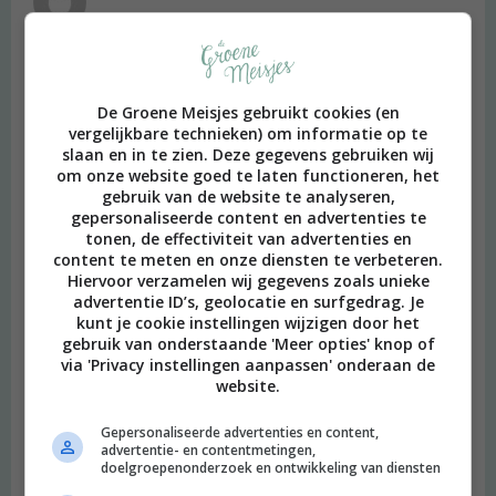
2016 OM
Lijkt me heerlijk!
Beantwoorden
De Groene Meisjes gebruikt cookies (en
vergelijkbare technieken) om informatie op te
slaan en in te zien. Deze gegevens gebruiken wij
Selma
schreef:
om onze website goed te laten functioneren, het
2016 OM
gebruik van de website te analyseren,
gepersonaliseerde content en advertenties te
Rabarber mmmmmmm. Ik vind dat zo ontzettend lekker! Het
tonen, de effectiviteit van advertenties en
was laatst in de aanbieding bij de Albert Heijn, dus ik heb toen
content te meten en onze diensten te verbeteren.
meteen maar een bosje meegenomen om er compote van te
Hiervoor verzamelen wij gegevens zoals unieke
maken. Deze flapjes lijken me ook leuk, lekker snel klaar voor als
advertentie ID’s, geolocatie en surfgedrag. Je
je gasten hebt!
kunt je cookie instellingen wijzigen door het
gebruik van onderstaande 'Meer opties' knop of
Beantwoorden
via 'Privacy instellingen aanpassen' onderaan de
website.
Annika
schreef:
Gepersonaliseerde advertenties en content,
2016 OM
advertentie- en contentmetingen,
doelgroepenonderzoek en ontwikkeling van diensten
Lijkt me erg lekker! En wat een mooie foto’s! :)