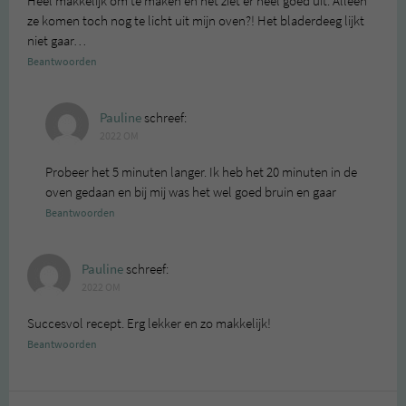
Heel makkelijk om te maken en het ziet er heel goed uit. Alleen
ze komen toch nog te licht uit mijn oven?! Het bladerdeeg lijkt
niet gaar…
Beantwoorden
Pauline
schreef:
2022 OM
Probeer het 5 minuten langer. Ik heb het 20 minuten in de
oven gedaan en bij mij was het wel goed bruin en gaar
Beantwoorden
Pauline
schreef:
2022 OM
Succesvol recept. Erg lekker en zo makkelijk!
Beantwoorden