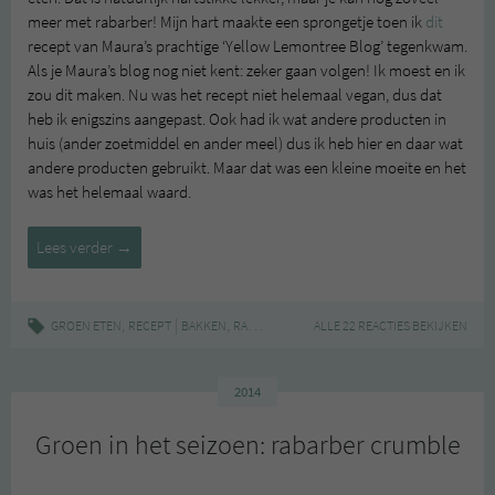
meer met rabarber! Mijn hart maakte een sprongetje toen ik
dit
recept van Maura’s prachtige ‘Yellow Lemontree Blog’ tegenkwam.
Als je Maura’s blog nog niet kent: zeker gaan volgen! Ik moest en ik
zou dit maken. Nu was het recept niet helemaal vegan, dus dat
heb ik enigszins aangepast. Ook had ik wat andere producten in
huis (ander zoetmiddel en ander meel) dus ik heb hier en daar wat
andere producten gebruikt. Maar dat was een kleine moeite en het
was het helemaal waard.
Groen
Lees verder
→
in
het
seizoen:
,
|
,
,
,
,
GROEN ETEN
RECEPT
BAKKEN
RABARBER
RABARBERBROOD
ALLE 22 REACTIES BEKIJKEN
RECEPT
SUIKER
rabarberbrood
2014
Groen in het seizoen: rabarber crumble