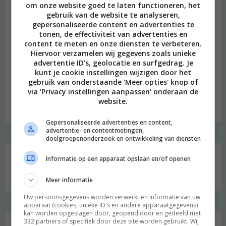
om onze website goed te laten functioneren, het
gebruik van de website te analyseren,
gepersonaliseerde content en advertenties te
tonen, de effectiviteit van advertenties en
content te meten en onze diensten te verbeteren.
Hiervoor verzamelen wij gegevens zoals unieke
advertentie ID’s, geolocatie en surfgedrag. Je
beeld: Ari Versluis
kunt je cookie instellingen wijzigen door het
gebruik van onderstaande 'Meer opties' knop of
Hi, ik ben Merel! Ik neem je graag mee in mijn persoonlijke
via 'Privacy instellingen aanpassen' onderaan de
onderzoek naar een duurzame en meer bewuste leefstijl.
website.
Welkom op mijn blog!
Gepersonaliseerde advertenties en content,
advertentie- en contentmetingen,
doelgroepenonderzoek en ontwikkeling van diensten
Social media
Informatie op een apparaat opslaan en/of openen
Meer informatie
Uw persoonsgegevens worden verwerkt en informatie van uw
apparaat (cookies, unieke ID's en andere apparaatgegevens)
kan worden opgeslagen door, geopend door en gedeeld met
332 partners of specifiek door deze site worden gebruikt. Wij