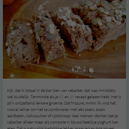
Kijk, dat ik totaal in de ban ben van rabarber, dat was inmiddels
wel duidelijk. Tenminste als je
dit
en
dit
recept gelezen hebt. Het is
zó’n ontzettend lekkere groente. Dat friszure, mmm. Ik vind het
vooral lekker om het te combineren met iets zoets, zoals
aardbeien, kokossuiker of rijststroop. Veel mensen denken dat je
rabarber alleen maar als compote in bijvoorbeeld je yoghurt kan
eten. Dat is natuurlijk hartstikke lekker, maar je kan nog zoveel