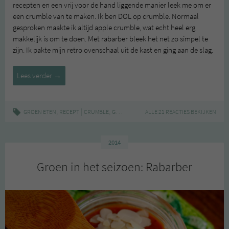
recepten en een vrij voor de hand liggende manier leek me om er
een crumble van te maken. Ik ben DOL op crumble. Normaal
gesproken maakte ik altijd apple crumble, wat echt heel erg
makkelijk is om te doen. Met rabarber bleek het net zo simpel te
zijn. Ik pakte mijn retro ovenschaal uit de kast en ging aan de slag.
Groen
Lees verder
→
in
het
seizoen:
,
|
,
,
,
,
GROEN ETEN
RECEPT
CRUMBLE
GROEN IN HET SEIZOEN
ALLE 21 REACTIES BEKIJKEN
RABARBER
RECEPT
rabarber
crumble
2014
Groen in het seizoen: Rabarber