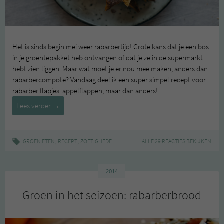
Het is sinds begin mei weer rabarbertijd! Grote kans dat je een bos
in je groentepakket heb ontvangen of dat je ze in de supermarkt
hebt zien liggen. Maar wat moet je er nou mee maken, anders dan
rabarbercompote? Vandaag deel ik een super simpel recept voor
rabarber flapjes: appelflappen, maar dan anders!
Rabarberflappen
Lees verder
→
,
,
|
,
,
,
,
GROEN ETEN
RECEPT
ZOETIGHEDEN
BAKKEN
ALLE 29 REACTIES BEKIJKEN
RABARBER
RECEPT
SNEL
VEG
2014
Groen in het seizoen: rabarberbrood