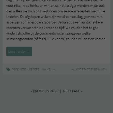
beginnen op een gunstig moment in het jaar en dat doen we niet
voor niks. In de herfst en winter zal het lastiger worden, maar ook
dan willen we toch ons best doen om seizoensrecepten met jullie
te delen. De afgelopen weken zijn we al aan de slag geweest met
asperges, romanesco en rabarber. Je kan dus een aantal lekkere
recepten verwachten de komende tijd! We zouden het te gek
vinden als jullie bij de comments willen aangeven welke
seizoensgroenten (of fruit) jullie voorbij zouden willen zien komen.
Groen
Lees verder
→
in
het
seizoen:
,
|
,
,
,
,
GROEN ETEN
RECEPT
MAKKELIJK
ONTBIJT
RABARBER
ALLE 55 REACTIES BEKIJKEN
RECEPT
SEIZOENSGR
Rabarber
« PREVIOUS PAGE | NEXT PAGE »