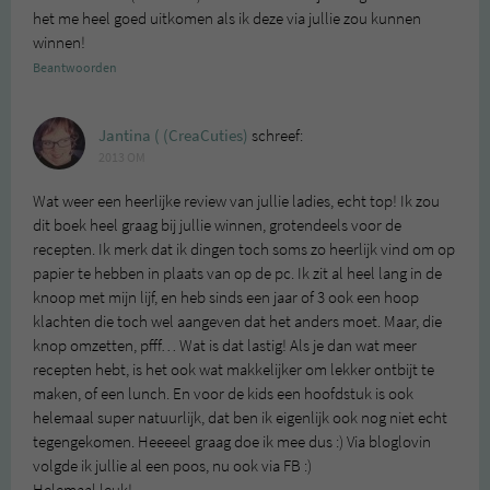
het me heel goed uitkomen als ik deze via jullie zou kunnen
winnen!
Beantwoorden
Jantina ( (CreaCuties)
schreef:
2013 OM
Wat weer een heerlijke review van jullie ladies, echt top! Ik zou
dit boek heel graag bij jullie winnen, grotendeels voor de
recepten. Ik merk dat ik dingen toch soms zo heerlijk vind om op
papier te hebben in plaats van op de pc. Ik zit al heel lang in de
knoop met mijn lijf, en heb sinds een jaar of 3 ook een hoop
klachten die toch wel aangeven dat het anders moet. Maar, die
knop omzetten, pfff… Wat is dat lastig! Als je dan wat meer
recepten hebt, is het ook wat makkelijker om lekker ontbijt te
maken, of een lunch. En voor de kids een hoofdstuk is ook
helemaal super natuurlijk, dat ben ik eigenlijk ook nog niet echt
tegengekomen. Heeeeel graag doe ik mee dus :) Via bloglovin
volgde ik jullie al een poos, nu ook via FB :)
Helemaal leuk!