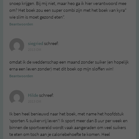
snoep krijgen. Bij mij niet, maar heo ga ik hier verantwoord mee
om? Het boek zou een super combi zijn met het boek van kyra”
wie slim is moet gezond eten”.
Beantwoorden
siegried
schreef:
2013 OM
omdat ik de weddenschap een maand zonder suiker (en hopelijk
erna een leven zonder) met dit boek op mijn sloffen win!
Beantwoorden
Hilde
schreef:
2013 OM
Ik ben heel benieuwd naar het boek, met name het hoofdstuk
‘sporten & suikervrij leven’! Ik sport meer dan 8 uur per week en
binnen de sportwereld wordt vaak aangeraden om veel suikers
te eten om toch aan je caloriebehoefte te komen. Heel