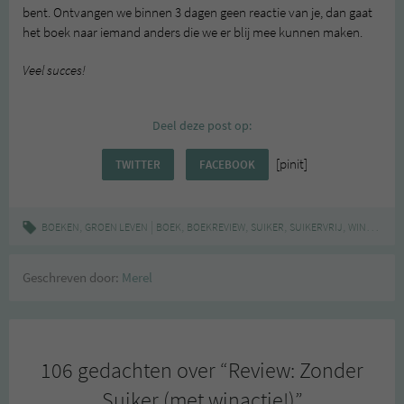
bent. Ontvangen we binnen 3 dagen geen reactie van je, dan gaat
het boek naar iemand anders die we er blij mee kunnen maken.
Veel succes!
Deel deze post op:
[pinit]
TWITTER
FACEBOOK
,
|
,
,
,
,
,
BOEKEN
GROEN LEVEN
BOEK
BOEKREVIEW
SUIKER
SUIKERVRIJ
WINACTIE
Z
Geschreven door:
Merel
106 gedachten over “
Review: Zonder
Suiker (met winactie!)
”