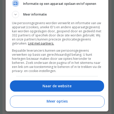
Informatie op een apparaat opslaan en/of openen
Beantwoorden
Meer informatie
Curly Creative
schreef:
Uw persoonsgegevens worden verwerkt en informatie van uw
2013 OM
apparaat (cookies, unieke ID's en andere apparaatgegevens)
kan worden opgeslagen door, geopend door en gedeeld met
Oeeh nice! Dat liken had ik natuurlijk al lang gedaan en ook op
332 partners of specifiek door deze site worden gebruikt. Wij
en onze partners kunnen precieze geolocatiegegevens
Bloglovin’ zijn jullie voor mij geen onbekende.
gebruiken.
Lijst met partners.
Bepaalde leveranciers kunnen uw persoonsgegevens
Ik zou het graag willen winnen omdat als ik veel suiker eet ik een
verwerken op basis van gerechtvaardigd belang. U kunt
soort eczeem plek krijg op mijn hoofd en dit ontzettend irritant
hiertegen bezwaar maken door uw opties hieronder te
vind.. Omdat ik toch wel erg van zoet houd zou ik graag willen
beheren. Zoek onderaan deze pagina of in het sitemenu naar
een link om uw toestemming te beheren of in te trekken via de
leren hoe ik gezonder kan eten en dat mijn huid mij ook wat
privacy- en cookie-instellingen.
liever gaat vinden ;)
Liefs
Naar de website
Beantwoorden
Meer opties
Mirjam
schreef:
2013 OM