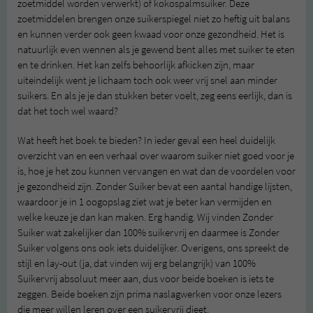
zoetmiddel worden verwerkt) of kokospalmsuiker. Deze
zoetmiddelen brengen onze suikerspiegel niet zo heftig uit balans
en kunnen verder ook geen kwaad voor onze gezondheid. Het is
natuurlijk even wennen als je gewend bent alles met suiker te eten
en te drinken. Het kan zelfs behoorlijk afkicken zijn, maar
uiteindelijk went je lichaam toch ook weer vrij snel aan minder
suikers. En als je je dan stukken beter voelt, zeg eens eerlijk, dan is
dat het toch wel waard?
Wat heeft het boek te bieden? In ieder geval een heel duidelijk
overzicht van en een verhaal over waarom suiker niet goed voor je
is, hoe je het zou kunnen vervangen en wat dan de voordelen voor
je gezondheid zijn. Zonder Suiker bevat een aantal handige lijsten,
waardoor je in 1 oogopslag ziet wat je beter kan vermijden en
welke keuze je dan kan maken. Erg handig. Wij vinden Zonder
Suiker wat zakelijker dan 100% suikervrij en daarmee is Zonder
Suiker volgens ons ook iets duidelijker. Overigens, ons spreekt de
stijl en lay-out (ja, dat vinden wij erg belangrijk) van 100%
Suikervrij absoluut meer aan, dus voor beide boeken is iets te
zeggen. Beide boeken zijn prima naslagwerken voor onze lezers
die meer willen leren over een suikervrij dieet.