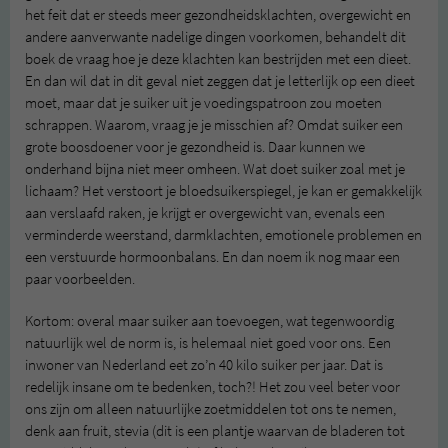
het feit dat er steeds meer gezondheidsklachten, overgewicht en
andere aanverwante nadelige dingen voorkomen, behandelt dit
boek de vraag hoe je deze klachten kan bestrijden met een dieet.
En dan wil dat in dit geval niet zeggen dat je letterlijk op een dieet
moet, maar dat je suiker uit je voedingspatroon zou moeten
schrappen. Waarom, vraag je je misschien af? Omdat suiker een
grote boosdoener voor je gezondheid is. Daar kunnen we
onderhand bijna niet meer omheen. Wat doet suiker zoal met je
lichaam? Het verstoort je bloedsuikerspiegel, je kan er gemakkelijk
aan verslaafd raken, je krijgt er overgewicht van, evenals een
verminderde weerstand, darmklachten, emotionele problemen en
een verstuurde hormoonbalans. En dan noem ik nog maar een
paar voorbeelden.
Kortom: overal maar suiker aan toevoegen, wat tegenwoordig
natuurlijk wel de norm is, is helemaal niet goed voor ons. Een
inwoner van Nederland eet zo’n 40 kilo suiker per jaar. Dat is
redelijk insane om te bedenken, toch?! Het zou veel beter voor
ons zijn om alleen natuurlijke zoetmiddelen tot ons te nemen,
denk aan fruit, stevia (dit is een plantje waarvan de bladeren tot