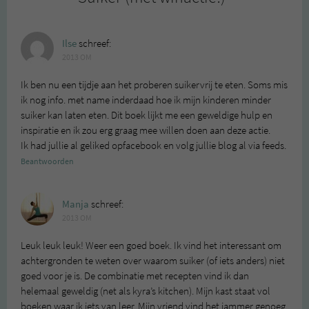
Ilse
schreef:
2013 OM
Ik ben nu een tijdje aan het proberen suikervrij te eten. Soms mis
ik nog info. met name inderdaad hoe ik mijn kinderen minder
suiker kan laten eten. Dit boek lijkt me een geweldige hulp en
inspiratie en ik zou erg graag mee willen doen aan deze actie.
Ik had jullie al geliked opfacebook en volg jullie blog al via feeds.
Beantwoorden
Manja
schreef:
2013 OM
Leuk leuk leuk! Weer een goed boek. Ik vind het interessant om
achtergronden te weten over waarom suiker (of iets anders) niet
goed voor je is. De combinatie met recepten vind ik dan
helemaal geweldig (net als kyra’s kitchen). Mijn kast staat vol
boeken waar ik iets van leer. Mijn vriend vind het jammer genoeg