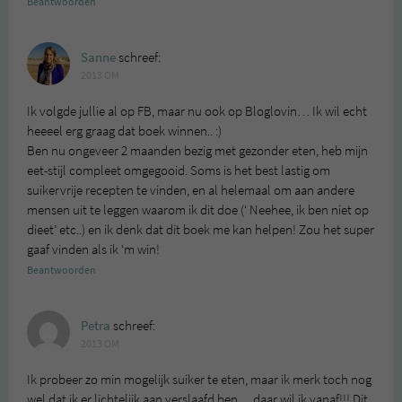
Beantwoorden
Sanne
schreef:
2013 OM
Ik volgde jullie al op FB, maar nu ook op Bloglovin… Ik wil echt
heeeel erg graag dat boek winnen.. :)
Ben nu ongeveer 2 maanden bezig met gezonder eten, heb mijn
eet-stijl compleet omgegooid. Soms is het best lastig om
suikervrije recepten te vinden, en al helemaal om aan andere
mensen uit te leggen waarom ik dit doe (‘ Neehee, ik ben niet op
dieet’ etc..) en ik denk dat dit boek me kan helpen! Zou het super
gaaf vinden als ik ‘m win!
Beantwoorden
Petra
schreef:
2013 OM
Ik probeer zo min mogelijk suiker te eten, maar ik merk toch nog
wel dat ik er lichtelijk aan verslaafd ben… daar wil ik vanaf!!! Dit