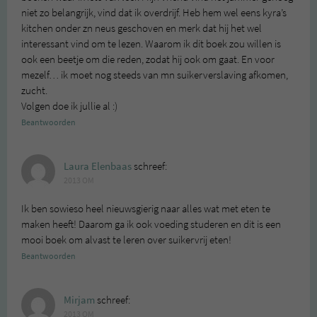
niet zo belangrijk, vind dat ik overdrijf. Heb hem wel eens kyra’s
kitchen onder zn neus geschoven en merk dat hij het wel
interessant vind om te lezen. Waarom ik dit boek zou willen is
ook een beetje om die reden, zodat hij ook om gaat. En voor
mezelf… ik moet nog steeds van mn suikerverslaving afkomen,
zucht.
Volgen doe ik jullie al :)
Beantwoorden
Laura Elenbaas
schreef:
2013 OM
Ik ben sowieso heel nieuwsgierig naar alles wat met eten te
maken heeft! Daarom ga ik ook voeding studeren en dit is een
mooi boek om alvast te leren over suikervrij eten!
Beantwoorden
Mirjam
schreef:
2013 OM