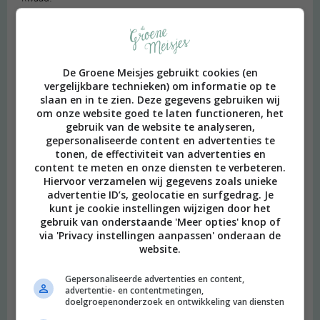
Beantwoorden
Viola
schreef:
De Groene Meisjes gebruikt cookies (en
2013 OM
vergelijkbare technieken) om informatie op te
slaan en in te zien. Deze gegevens gebruiken wij
Omdat ik veel last heb van vermoeidheidsklachten probeer ik op
om onze website goed te laten functioneren, het
mijn suikerinname te lette. Dit ging heel goed maar door de
gebruik van de website te analyseren,
verbouwing eten we toch weer te vaak kant en klaar en is ook
gepersonaliseerde content en advertenties te
nog eens mijn steviaplantje dood gegaan.
tonen, de effectiviteit van advertenties en
Dit boek zou een mooie stok achter de deur zijn om weer wat
content te meten en onze diensten te verbeteren.
beter te gaan eten.
Hiervoor verzamelen wij gegevens zoals unieke
advertentie ID’s, geolocatie en surfgedrag. Je
Beantwoorden
kunt je cookie instellingen wijzigen door het
gebruik van onderstaande 'Meer opties' knop of
via 'Privacy instellingen aanpassen' onderaan de
Mink
schreef:
website.
2013 OM
Gepersonaliseerde advertenties en content,
Ik probeer al een tijdje suikervrij ( of suikerarm) te leven maar
advertentie- en contentmetingen,
soms is het toch moeilijk. 75% van wat er in de supermarkt ligt is
doelgroepenonderzoek en ontwikkeling van diensten
een no go. Ik ben vooral benieuwd naar de recepten!!