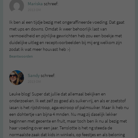
Mariska
schreef:
2013 OM
Ik ben al een tijdje bezig met ongeraffineerde voeding. Dat gaat
met ups en downs. Omdat ik weer behoorlijk last van
vermoeidheid en pijnlijke gewrichten heb zou een boekje met
duidelijke uitleg en receptvoorbeelden bij mij erg welkom zijn
zodat ik wat meer houvast heb :-)
Beantwoorden
Sandy
schreef:
2013 OM
Leuke blog! Super dat jullie dat allemaal bekijken en
onderzoeken. Ik eet zelf zo goed als suikervrij, en als er zoetstof
iasan is het rijststroop, agavesiroop of palmsuiker. Maar ik heb nu
een dohtertje van bijna 4 mnden. Nu mag zij daselijk lekker
beginnen met geoente en fruit, maar toch ben ik nu al bezig met
haar voeding over een jaar. Tenslotte is het ng steeda de
normaalste zaak dat kids in winkels, op feestjes en als beloning