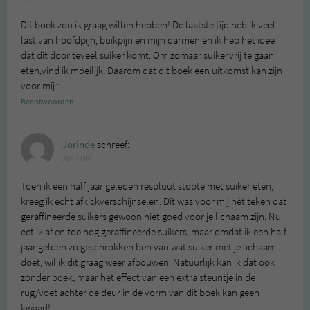
Dit boek zou ik graag willen hebben! De laatste tijd heb ik veel
last van hoofdpijn, buikpijn en mijn darmen en ik heb het idee
dat dit door teveel suiker komt. Om zomaar suikervrij te gaan
eten,vind ik moeilijk. Daarom dat dit boek een uitkomst kan zijn
voor mij ::
Beantwoorden
Jorinde
schreef:
2013 OM
Toen ik een half jaar geleden resoluut stopte met suiker eten,
kreeg ik echt afkickverschijnselen. Dit was voor mij hèt teken dat
geraffineerde suikers gewoon niet goed voor je lichaam zijn. Nu
eet ik af en toe nog geraffineerde suikers, maar omdat ik een half
jaar gelden zo geschrokken ben van wat suiker met je lichaam
doet, wil ik dit graag weer afbouwen. Natuurlijk kan ik dat ook
zonder boek, maar het effect van een extra steuntje in de
rug/voet achter de deur in de vorm van dit boek kan geen
kwaad!