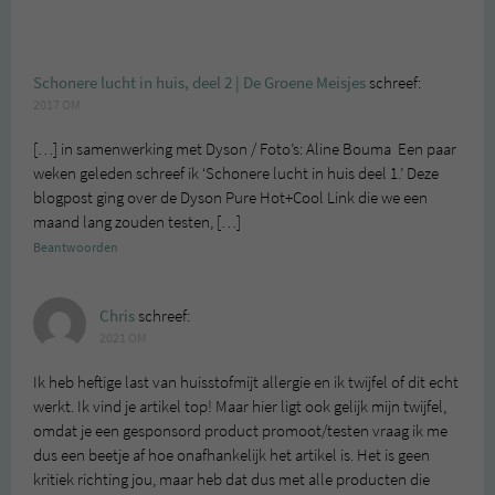
Schonere lucht in huis, deel 2 | De Groene Meisjes
schreef:
2017 OM
[…] in samenwerking met Dyson / Foto’s: Aline Bouma Een paar
weken geleden schreef ik ‘Schonere lucht in huis deel 1.’ Deze
blogpost ging over de Dyson Pure Hot+Cool Link die we een
maand lang zouden testen, […]
Beantwoorden
Chris
schreef:
2021 OM
Ik heb heftige last van huisstofmijt allergie en ik twijfel of dit echt
werkt. Ik vind je artikel top! Maar hier ligt ook gelijk mijn twijfel,
omdat je een gesponsord product promoot/testen vraag ik me
dus een beetje af hoe onafhankelijk het artikel is. Het is geen
kritiek richting jou, maar heb dat dus met alle producten die