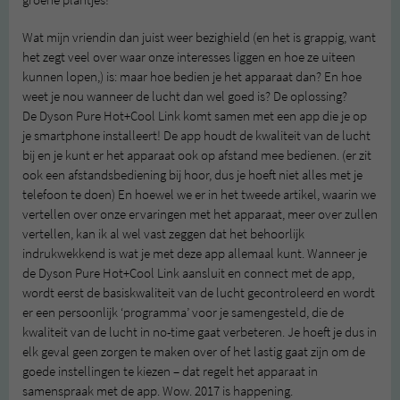
groene plantjes!
Wat mijn vriendin dan juist weer bezighield (en het is grappig, want
het zegt veel over waar onze interesses liggen en hoe ze uiteen
kunnen lopen,) is: maar hoe bedien je het apparaat dan? En hoe
weet je nou wanneer de lucht dan wel goed is? De oplossing?
De Dyson Pure Hot+Cool Link komt samen met een app die je op
je smartphone installeert! De app houdt de kwaliteit van de lucht
bij en je kunt er het apparaat ook op afstand mee bedienen. (er zit
ook een afstandsbediening bij hoor, dus je hoeft niet alles met je
telefoon te doen) En hoewel we er in het tweede artikel, waarin we
vertellen over onze ervaringen met het apparaat, meer over zullen
vertellen, kan ik al wel vast zeggen dat het behoorlijk
indrukwekkend is wat je met deze app allemaal kunt. Wanneer je
de Dyson Pure Hot+Cool Link aansluit en connect met de app,
wordt eerst de basiskwaliteit van de lucht gecontroleerd en wordt
er een persoonlijk ‘programma’ voor je samengesteld, die de
kwaliteit van de lucht in no-time gaat verbeteren. Je hoeft je dus in
elk geval geen zorgen te maken over of het lastig gaat zijn om de
goede instellingen te kiezen – dat regelt het apparaat in
samenspraak met de app. Wow. 2017 is happening.