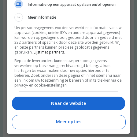
2017 OM
Informatie op een apparaat opslaan en/of openen
Wat leuk dat jullie zo’n apparaat mogen testen! Maar de kritiek in
Meer informatie
bovenstaande reacties borrelde ook bij mij op. Worden we niet
te verwend met schone lucht door dat apparaat waardoor we
Uw persoonsgegevens worden verwerkt en informatie van uw
vervolgens slechter reageren op verontreinigde lucht? En hoe
apparaat (cookies, unieke ID's en andere apparaatgegevens)
kan worden opgeslagen door, geopend door en gedeeld met
veel stroom verbruikt hij? Zo’n warm – koud functie is luxe, maar
332 partners of specifiek door deze site worden gebruikt. Wij
wel wat overbodig toch?
en onze partners kunnen precieze geolocatiegegevens
gebruiken.
Lijst met partners.
Beantwoorden
Bepaalde leveranciers kunnen uw persoonsgegevens
verwerken op basis van gerechtvaardigd belang. U kunt
hiertegen bezwaar maken door uw opties hieronder te
Merel
schreef:
beheren. Zoek onderaan deze pagina of in het sitemenu naar
2017 OM
een link om uw toestemming te beheren of in te trekken via de
privacy- en cookie-instellingen.
Dat hangt er vanaf hoe goed je huis geïsoleerd is enzovoorts.
Als je daardoor bijv minder de kachel laan hoeft te doen…of
Naar de website
als je huis zo slecht is geïsoleerd dat het er bloedheet wordt
en je dus een airco of ventilator aan moet hebben in de
zomer… het hangt denk ik gewoon allemaal van je
Meer opties
persoonlijke woon/leef-situatie af :)
Beantwoorden