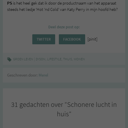
PS
is het heel gek dat ik door de productnaam van het apparaat
steeds het liedje ‘Hot ‘nd Cold’ van Katy Perry in mijn hoofd heb?
Deel deze post op:
[pinit]
TWITTER
FACEBOOK
|
,
,
,
GROEN LEVEN
DYSON
LIFESTYLE
THUIS
WONEN
Geschreven door:
Merel
31 gedachten over “
Schonere lucht in
huis
”