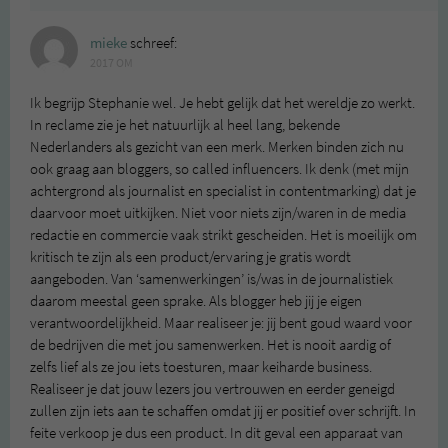
mieke
schreef:
2017 OM
Ik begrijp Stephanie wel. Je hebt gelijk dat het wereldje zo werkt.
In reclame zie je het natuurlijk al heel lang, bekende
Nederlanders als gezicht van een merk. Merken binden zich nu
ook graag aan bloggers, so called influencers. Ik denk (met mijn
achtergrond als journalist en specialist in contentmarking) dat je
daarvoor moet uitkijken. Niet voor niets zijn/waren in de media
redactie en commercie vaak strikt gescheiden. Het is moeilijk om
kritisch te zijn als een product/ervaring je gratis wordt
aangeboden. Van ‘samenwerkingen’ is/was in de journalistiek
daarom meestal geen sprake. Als blogger heb jij je eigen
verantwoordelijkheid. Maar realiseer je: jij bent goud waard voor
de bedrijven die met jou samenwerken. Het is nooit aardig of
zelfs lief als ze jou iets toesturen, maar keiharde business.
Realiseer je dat jouw lezers jou vertrouwen en eerder geneigd
zullen zijn iets aan te schaffen omdat jij er positief over schrijft. In
feite verkoop je dus een product. In dit geval een apparaat van