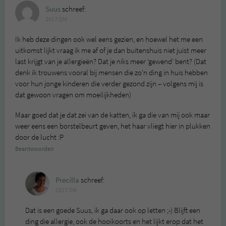
Suus
schreef:
2017 OM
Ik heb deze dingen ook wel eens gezien, en hoewel het me een
uitkomst lijkt vraag ik me af of je dan buitenshuis niet juist meer
last krijgt van je allergieën? Dat je niks meer ‘gewend’ bent? (Dat
denk ik trouwens vooral bij mensen die zo’n ding in huis hebben
voor hun jonge kinderen die verder gezond zijn – volgens mij is
dat gewoon vragen om moeilijkheden)
Maar goed dat je dat zei van de katten, ik ga die van mij ook maar
weer eens een borstelbeurt geven, het haar vliegt hier in plukken
door de lucht :P
Beantwoorden
Precilla
schreef:
2017 OM
Dat is een goede Suus, ik ga daar ook op letten ;-) Blijft een
ding die allergie, ook de hooikoorts en het lijkt erop dat het