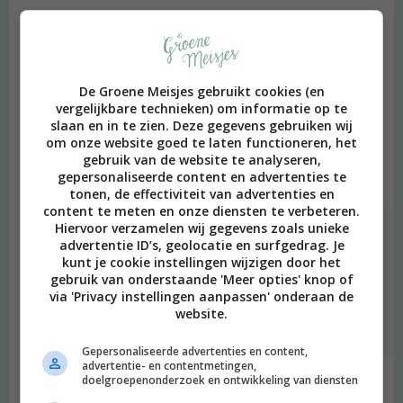
Irene
schreef:
2017 OM
De Groene Meisjes gebruikt cookies (en
Hi, jeee, Dyson, altijd fijn. Een vraagje: maakt ‘ie veel herrie? Wij
vergelijkbare technieken) om informatie op te
hebben de hot & cold zonder het luchtreinigingsstukje, en die
slaan en in te zien. Deze gegevens gebruiken wij
maakt dus veel lawaai, wat best irritant is als we hem ‘s nachts
om onze website goed te laten functioneren, het
willen laten aanstaan.
gebruik van de website te analyseren,
gepersonaliseerde content en advertenties te
Beantwoorden
tonen, de effectiviteit van advertenties en
content te meten en onze diensten te verbeteren.
Hiervoor verzamelen wij gegevens zoals unieke
Merel
schreef:
advertentie ID’s, geolocatie en surfgedrag. Je
2017 OM
kunt je cookie instellingen wijzigen door het
gebruik van onderstaande 'Meer opties' knop of
Ik heb hem ‘s nachts op de nachtstand staan en die maakt
via 'Privacy instellingen aanpassen' onderaan de
praktisch geen geluid…
website.
Beantwoorden
Gepersonaliseerde advertenties en content,
advertentie- en contentmetingen,
doelgroepenonderzoek en ontwikkeling van diensten
Marianne
schreef: