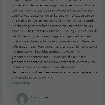
maakt zichzelf toch niet? Dit is mij fulltime baan :)
Ik zoek altijd de samenwerkingen die passen bij mijn blog, en
geef daar voor de lezers een zo interessant mogelijke draai
aan. Het voorbeeld van de artikelen over het kopen van een
huis is daar eentje van, net zoals dit artikel trouwens, omdat
ik écht bezig ben met het onderzoeken van het kopen van
een huis. Ik lieg niet tegen jullie he? Ik houd jullie niet voor de
gek. Volgens mij ben ik een integere blogger die haar best
doet om en interessante content te maken voor jullie – die
jullie gratis mogen lezen, nogmaals -en die altijd het beste en
het mooiste van haar blog probeert te maken. In
gesponsorde content steek ik even veel tijd als in niet-
gesponsorde content, dus ik hoop ook dat de content even
interessant is als de niet-commerciële content.
Het is gewoon ook een beetje een kwestie van accepteren dat
dit wereldje zo werkt, denk ik.
Beantwoorden
Theo
schreef:
2017 OM