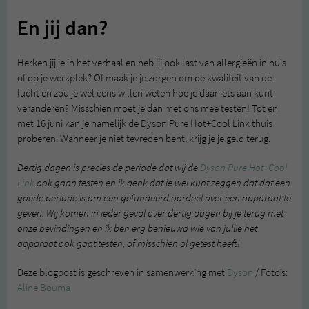
En jij dan?
Herken jij je in het verhaal en heb jij ook last van allergieën in huis
of op je werkplek? Of maak je je zorgen om de kwaliteit van de
lucht en zou je wel eens willen weten hoe je daar iets aan kunt
veranderen? Misschien moet je dan met ons mee testen! Tot en
met 16 juni kan je namelijk de Dyson Pure Hot+Cool Link thuis
proberen. Wanneer je niet tevreden bent, krijg je je geld terug.
Dertig dagen is precies de periode dat wij de
Dyson Pure Hot+Cool
Link
ook gaan testen en ik denk dat je wel kunt zeggen dat dat een
goede periode is om een gefundeerd oordeel over een apparaat te
geven. Wij komen in ieder geval over dertig dagen bij je terug met
onze bevindingen en ik ben erg benieuwd wie van jullie het
apparaat ook gaat testen, of misschien al getest heeft!
Deze blogpost is geschreven in samenwerking met
Dyson
/ Foto’s:
Aline Bouma