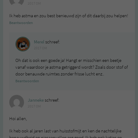
2017 OM
Ik heb astma en zou best benieuwd zijn of dit daarbij zou helpen!
Beantwoorden
Merel
schreef:
2017 OM
Oh dat is ook een goede ja! Hangt er misschien een beetje
vanaf waardoor je astma getriggerd wordt? Zoals door stof of
door benauwde ruimtes zonder frisse lucht enz..
Beantwoorden
Janneke
schreef:
2017 OM
Hoi allen,
Ik heb ook al jaren last van huisstofmijt en ken de nachtelijke
benauwdheid en niesaanvallen erg goed. Ik heb ook katjes en