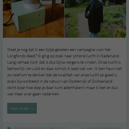
Weet je nog dat ik een tijdje geleden een campagne voor het
Longfonds deed? Ik ging op zoek naar schone lucht in Nederland.
Lang verhaal kort: dat is dus bijna nergens te vinden. Onze lucht is
behoorlijk vervuild en daar schrok ik best wel van. Ik ben heus niet
zo naïef om te denken dat de kwaliteit van onze lucht zo goed is
zoals bijvoorbeeld in de natuur van Oostenrijk of Zwitserland
(echt bizar hoe diep je daar kunt ademhalen!) maar ik ben er dus
wel meer over gaan nadenken.
Schonere
Lees verder
→
lucht
in
huis
|
,
,
,
GROEN LEVEN
DYSON
LIFESTYLE
THUIS
WONEN
ALLE 31 REACTIES BEKIJKEN