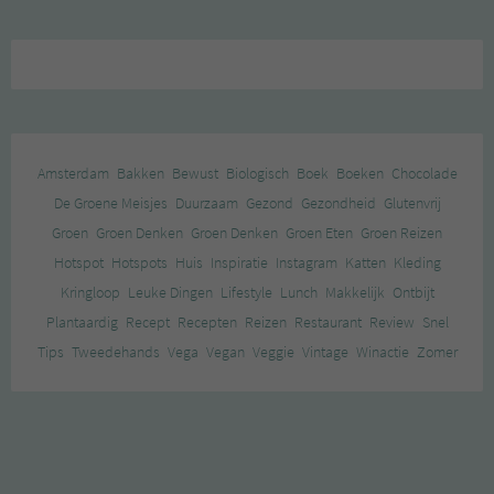
Amsterdam
Bakken
Bewust
Biologisch
Boek
Boeken
Chocolade
De Groene Meisjes
Duurzaam
Gezond
Gezondheid
Glutenvrij
Groen
Groen Denken
Groen Denken
Groen Eten
Groen Reizen
Hotspot
Hotspots
Huis
Inspiratie
Instagram
Katten
Kleding
Kringloop
Leuke Dingen
Lifestyle
Lunch
Makkelijk
Ontbijt
Plantaardig
Recept
Recepten
Reizen
Restaurant
Review
Snel
Tips
Tweedehands
Vega
Vegan
Veggie
Vintage
Winactie
Zomer