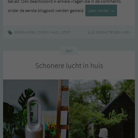
bevalt. Ook beantwoord ik enkele vragen die in de comments
Schonere
onder de eerste blogpost werden gesteld.
Lees verder
→
lucht
in
huis,
|
,
,
,
GROEN LEVEN
DYSON
HUIS
LIFESTYLE
WONEN
ALLE 10 REACTIES BEKIJKEN
deel
2
2017
Schonere lucht in huis