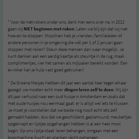
* Voor de niet-rokers onder ons, denk hier eens over na: in 2012
gaan wij
NIET beginnen met roken
. Laten we blij zijn dat wij niet
hoeven te stoppen. Misschien heb je vrienden, familieleden of
andere personen in je omgeving die wél per 1 of 2 januari gaan
stoppen met roken? Steun deze mensen dan waar mogelijk. Je
kunt denken aan een aardig kaartje als steuntje in de rug, maak
complimentjes, vier het samen als mijlpalen bereikt worden. Een
ex-roker kan je hulp vast goed gebruiken!
* De Groene Meisjes hebben dit jaar een aantal keer tegen elkaar
gezegd: we moeten echt meer
dingen leren zelf te doen
. Wij zijn
dit jaar verhuisd naar een oud huisje in Amsterdam en zoals dat
met oude huisjes nou eenmaal gaat: er is altijd wel iets te klussen.
Je moet je voorstellen dat we beide nog nooit echt iets zelf
gemaakt hadden, dus dat we geschilderd, geplamuurd, meubeltjes
opgeknapt en lijstjes opgehangen hebben is al een heel mooi
begin. Op ons lijstje staat: leren behangen, omgaan met een
boormachine (kuch) en planken récht ophangen.