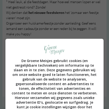
* Heel leuk, al die feestdagen. Maar hoeveel mensen lopen er wel
niet gestresst rond? Zonde!
Wij denken dat
het nieuwe feestvieren
het ‘zomaar een feestje
vieren’ moet zijn.
Organiseer een huiskamerfeestje zonder aanleiding. Geef eens
iemand een cadeautje zonder er een reden bij te zeggen. It will
make you happy!
En natuurlijk, in 2012 willen wij een heleboel nieuwe producten
testen, bij restaurantjes eten, winkels ontdekken, steden voor de
eerste keer bezoeken en daar vervolgens over schrijven voor
degroenemeisjes.nl. Wij hebben bloginspiratie te over en we
De Groene Meisjes gebruikt cookies (en
vergelijkbare technieken) om informatie op te
hopen dat jullie het leuk vinden dit allemaal te gaan lezen.
slaan en in te zien. Deze gegevens gebruiken wij
om onze website goed te laten functioneren, het
We hopen dat iedereen een geweldig, groen(!), gezond, bruisend
gebruik van de website te analyseren,
en verantwoord 2012 zal hebben!
gepersonaliseerde content en advertenties te
De Groene Meisjes hebben er in ieder geval heel veel zin in.
tonen, de effectiviteit van advertenties en
content te meten en onze diensten te verbeteren.
Hiervoor verzamelen wij gegevens zoals unieke
,
|
,
,
,
advertentie ID’s, geolocatie en surfgedrag. Je
GROEN DENKEN
GROEN LEVEN
2012
GROEN
VEGAN
ALLE 15 REACTIES BEKIJKEN
VOORNEMENS
kunt je cookie instellingen wijzigen door het