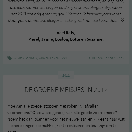
het vertrouwen, de leuke reacties onder de blogposts, de inspiratie,
alle leuke samenwerkingen en de fijne ontmoetingen. Wij hopen
dat 2013 een nóg groener, gelukkiger en liefdevoller jaar wordt.
Daar gaan de Groene Meisjes in ieder geval hun best voor doen.
♡
Veel liefs,
Merel, Jamie, Loulou, Lotte en Susanne.
,
|
,
,
GROEN DENKEN
GROEN LEVEN
2012
GROEN
NIEUWJAAR
ALLE 15 REACTIES BEKIJKEN
2011
DE GROENE MEISJES IN 2012
Moe van alle goede ”stoppen met roken” & ”afvallen”
voornemens? Of sowieso genoeg van alle goede voornemens?
Noem het dan ‘plannen voor het nieuwe jaar’ en kijk eens naar wat
kleinere dingen die makkelijker te realiseren en leuk zijn om te