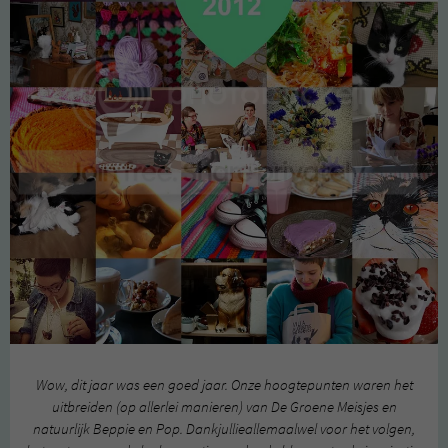
Wow, dit jaar was een goed jaar. Onze hoogtepunten waren het
uitbreiden (op allerlei manieren) van De Groene Meisjes en
natuurlijk Beppie en Pop. Dankjullieallemaalwel voor het volgen,