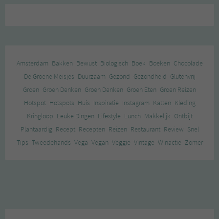
Amsterdam
Bakken
Bewust
Biologisch
Boek
Boeken
Chocolade
De Groene Meisjes
Duurzaam
Gezond
Gezondheid
Glutenvrij
Groen
Groen Denken
Groen Denken
Groen Eten
Groen Reizen
Hotspot
Hotspots
Huis
Inspiratie
Instagram
Katten
Kleding
Kringloop
Leuke Dingen
Lifestyle
Lunch
Makkelijk
Ontbijt
Plantaardig
Recept
Recepten
Reizen
Restaurant
Review
Snel
Tips
Tweedehands
Vega
Vegan
Veggie
Vintage
Winactie
Zomer