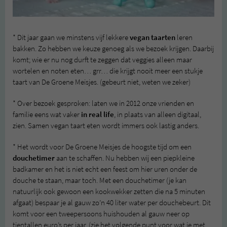
* Dit jaar gaan we minstens vijf lekkere
vegan taarten
leren
bakken. Zo hebben we keuze genoeg als we bezoek krijgen. Daarbij
komt; wie er nu nog durft te zeggen dat veggies alleen maar
wortelen en noten eten… grr… die krijgt nooit meer een stukje
taart van De Groene Meisjes. (gebeurt niet, weten we zeker)
* Over bezoek gesproken: laten we in 2012 onze vrienden en
familie eens wat vaker
in real life
, in plaats van alleen digitaal,
zien. Samen vegan taart eten wordt immers ook lastig anders.
* Het wordt voor De Groene Meisjes de hoogste tijd om een
douchetimer
aan te schaffen. Nu hebben wij een piepkleine
badkamer en het is niet echt een feest om hier uren onder de
douche te staan, maar toch. Met een douchetimer (je kan
natuurlijk ook gewoon een kookwekker zetten die na 5 minuten
afgaat) bespaar je al gauw zo’n 40 liter water per douchebeurt. Dit
komt voor een tweepersoons huishouden al gauw neer op
tientallen euro’s per jaar. (zie het volgende punt voor wat je met