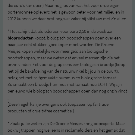
die euro’s kan doen) Maar nog los van wat het voor onze eigen
portemonnee oplevert: het is gewoon beter voor het milieu en in
2012 kunnen we daar best nog wat vaker bij stilstaan met z’n allen.
* Het schijnt dat als iedereen voor euro 2,50 in de week aan
bioproducten
koopt, biologisch boodschappen doen over een
paar jaar echt stukken goedkoper moet worden. De Groene
Meisjes kopen wekelijks voor meer geld aan biologische
boodschappen, maar we weten dat er veel mensen zijn die het
onzin vinden. Eet voor de grap eens een biologisch broodje (koop
het bij de bakafdeling van de natuurwinkel bij jou in de buurt),
beleg het met zelfgemaakte hummus en biologische tomaat.
Zo smaakt een broodje hummus met tomaat nou ECHT. Wij zijn
benieuwd wie biologisch boodschappen doen dan nog onzin vindt
;)
[Deze ‘regel’ kan je overigens ook toepassen op fairtrade
producten of crueltyfree cosmetica.]
* Zoals jullie weten zijn De Groene Meisjes kringloopexperts. Maar
ook wij trappen nog wel eens in reclamefolders en het gemak dat