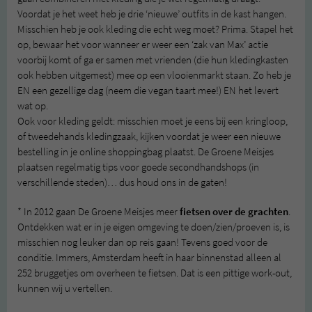
Voordat je het weet heb je drie ‘nieuwe’ outfits in de kast hangen.
Misschien heb je ook kleding die echt weg moet? Prima. Stapel het
op, bewaar het voor wanneer er weer een ‘zak van Max’ actie
voorbij komt of ga er samen met vrienden (die hun kledingkasten
ook hebben uitgemest) mee op een vlooienmarkt staan. Zo heb je
EN een gezellige dag (neem die vegan taart mee!) EN het levert
wat op.
Ook voor kleding geldt: misschien moet je eens bij een kringloop,
of tweedehands kledingzaak, kijken voordat je weer een nieuwe
bestelling in je online shoppingbag plaatst. De Groene Meisjes
plaatsen regelmatig tips voor goede secondhandshops (in
verschillende steden)… dus houd ons in de gaten!
* In 2012 gaan De Groene Meisjes meer
fietsen over de grachten
.
Ontdekken wat er in je eigen omgeving te doen/zien/proeven is, is
misschien nog leuker dan op reis gaan! Tevens goed voor de
conditie. Immers, Amsterdam heeft in haar binnenstad alleen al
252 bruggetjes om overheen te fietsen. Dat is een pittige work-out,
kunnen wij u vertellen.