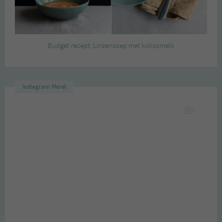
Budget recept: Linzensoep met kokosmelk
Instagram Merel