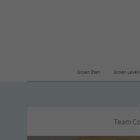
Groen Eten
Groen Leven
Receptenindex
Stijl
Producten
Huis
Leuke ding
Team Co