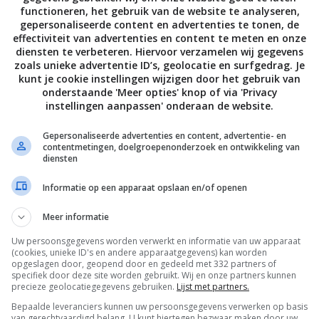
ALLE 10 REACTIES BEKIJKEN
functioneren, het gebruik van de website te analyseren,
gepersonaliseerde content en advertenties te tonen, de
effectiviteit van advertenties en content te meten en onze
diensten te verbeteren. Hiervoor verzamelen wij gegevens
PAGE | NEXT PAGE »
zoals unieke advertentie ID’s, geolocatie en surfgedrag. Je
kunt je cookie instellingen wijzigen door het gebruik van
onderstaande 'Meer opties' knop of via 'Privacy
instellingen aanpassen' onderaan de website.
Gepersonaliseerde advertenties en content, advertentie- en
contentmetingen, doelgroepenonderzoek en ontwikkeling van
diensten
Informatie op een apparaat opslaan en/of openen
Meer informatie
Uw persoonsgegevens worden verwerkt en informatie van uw apparaat
(cookies, unieke ID's en andere apparaatgegevens) kan worden
opgeslagen door, geopend door en gedeeld met 332 partners of
specifiek door deze site worden gebruikt. Wij en onze partners kunnen
precieze geolocatiegegevens gebruiken.
Lijst met partners.
Bepaalde leveranciers kunnen uw persoonsgegevens verwerken op basis
van gerechtvaardigd belang. U kunt hiertegen bezwaar maken door uw