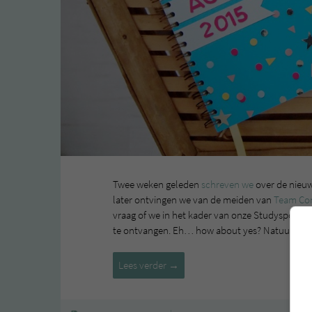
Twee weken geleden
schreven we
over de nieuw
later ontvingen we van de meiden van
Team Con
vraag of we in het kader van onze Studyspo-po
te ontvangen. Eh… how about yes? Natuurlijk 
Team
Lees verder
→
Confetti
agenda