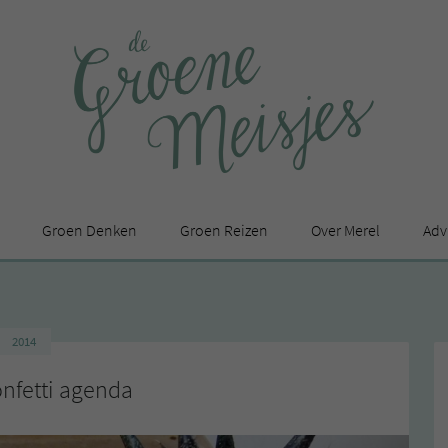
Groen Denken
Groen Reizen
Over Merel
Adv
In de media
Privacy Statement
2014
en
nfetti agenda