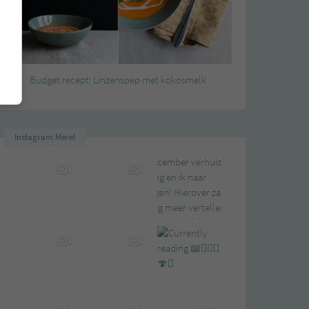
Budget recept: Linzensoep met kokosmelk
Instagram Merel