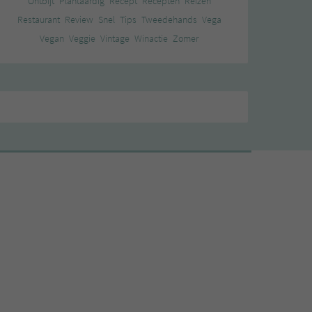
Ontbijt
Plantaardig
Recept
Recepten
Reizen
Restaurant
Review
Snel
Tips
Tweedehands
Vega
Vegan
Veggie
Vintage
Winactie
Zomer