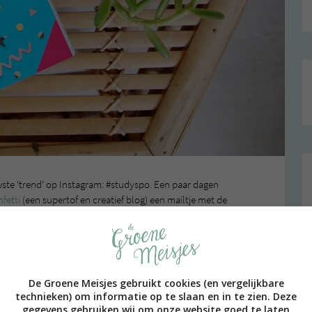
ste ‘trend’ op Instagram: #studyspo. Een paar dagen
fetti
(een supertof en creatief blog) een mailtje met de
st het leuk zouden vinden om de Team Confetti agenda
vonden we dat leuk!
De Groene Meisjes gebruikt cookies (en vergelijkbare
technieken) om informatie op te slaan en in te zien. Deze
gegevens gebruiken wij om onze website goed te laten