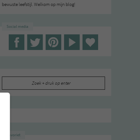
bewuste leefstijl. Welkom op mijn blog!
Social media
Zoeken
naar:
Favoriet