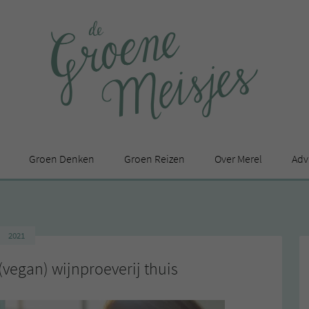
Groen Denken
Groen Reizen
Over Merel
Adv
In de media
Privacy Statement
2021
en
(vegan) wijnproeverij thuis