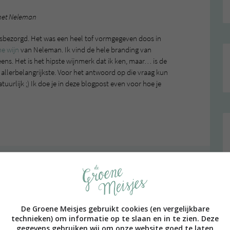
 met Neleman
uisbezorgd. Het was een heel tof vormgegeven doos in
he wijn
van Neleman. Ik vind de hele branding van
s. Het is het hipste wijnmerk dat ik ken, maar… is de
et allerbelangrijkste. Voor het antwoord op die vraag kun
tuurlijk ;) Ik doe je in deze blogpost even voor hoe je
,
,
N
WIJN
WIJNPROEVERIJ
ALLE 3 REACTIES BEKIJKEN
PAGE | NEXT PAGE »
De Groene Meisjes gebruikt cookies (en vergelijkbare
technieken) om informatie op te slaan en in te zien. Deze
gegevens gebruiken wij om onze website goed te laten