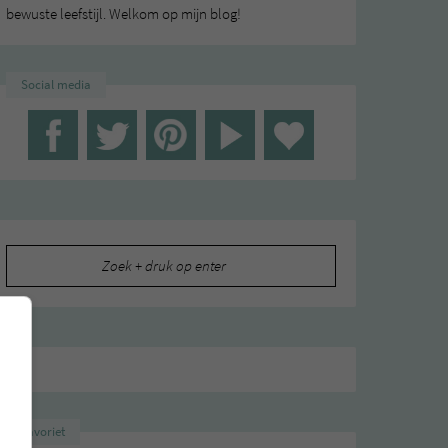
bewuste leefstijl. Welkom op mijn blog!
Social media
Zoeken
naar:
Favoriet