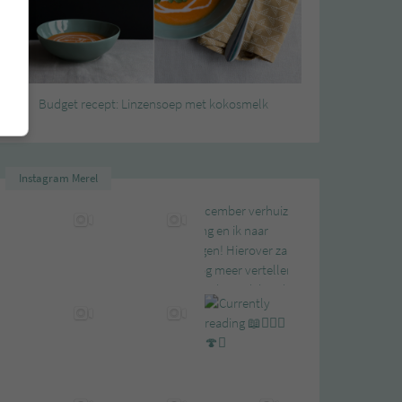
Budget recept: Linzensoep met kokosmelk
Instagram Merel