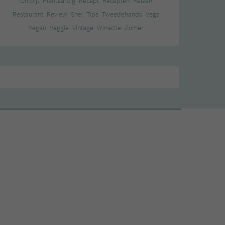
Ontbijt
Plantaardig
Recept
Recepten
Reizen
Restaurant
Review
Snel
Tips
Tweedehands
Vega
Vegan
Veggie
Vintage
Winactie
Zomer