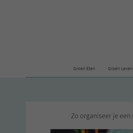
Groen Eten
Groen Leven
Receptenindex
Stijl
Producten
Huis
Leuke ding
Zo organiseer je een 