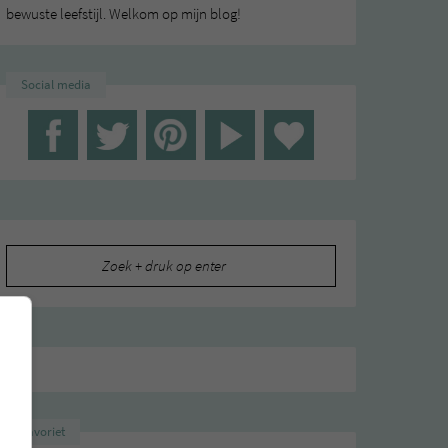
bewuste leefstijl. Welkom op mijn blog!
Social media
Zoeken
naar:
Favoriet