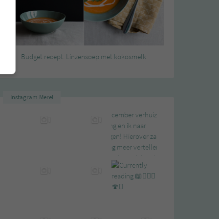
Budget recept: Linzensoep met kokosmelk
Instagram Merel