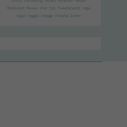
Ontbijt
Plantaardig
Recept
Recepten
Reizen
Restaurant
Review
Snel
Tips
Tweedehands
Vega
Vegan
Veggie
Vintage
Winactie
Zomer