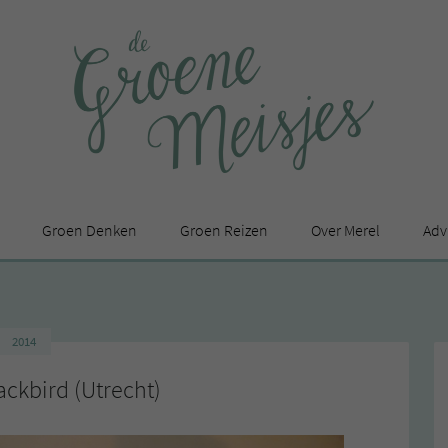
Groen Denken
Groen Reizen
Over Merel
Adv
In de media
Privacy Statement
2014
en
ackbird (Utrecht)