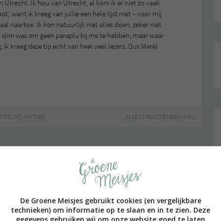
Utrecht. Ik hou van Utrecht, al kom ik er niet zo vaak.
t,’ want ik kreeg van jullie een hele lijst met – voor mij
 naartoe. Ik kon natuurlijk niet alles doen, zeker niet
o slim was om geen paraplu bij me te hebben, maar waar
 ik kreeg deze tip echt van heel veel lezers. Dus Merel
,
UTRECHT
VINTAGE
ALLE 17 REACTIES BEKIJKEN
PAGE | NEXT PAGE »
De Groene Meisjes gebruikt cookies (en vergelijkbare
technieken) om informatie op te slaan en in te zien. Deze
gegevens gebruiken wij om onze website goed te laten