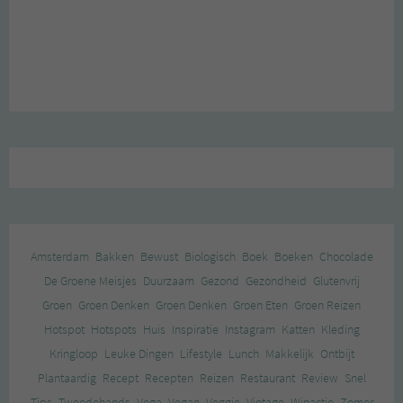
Amsterdam
Bakken
Bewust
Biologisch
Boek
Boeken
Chocolade
De Groene Meisjes
Duurzaam
Gezond
Gezondheid
Glutenvrij
Groen
Groen Denken
Groen Denken
Groen Eten
Groen Reizen
Hotspot
Hotspots
Huis
Inspiratie
Instagram
Katten
Kleding
Kringloop
Leuke Dingen
Lifestyle
Lunch
Makkelijk
Ontbijt
Plantaardig
Recept
Recepten
Reizen
Restaurant
Review
Snel
Tips
Tweedehands
Vega
Vegan
Veggie
Vintage
Winactie
Zomer