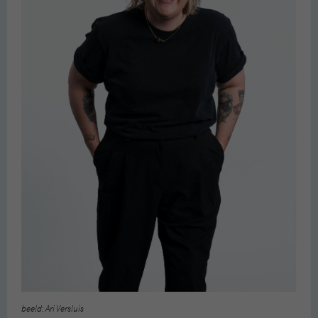
beeld: Ari Versluis