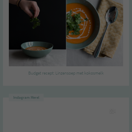
Budget recept: Linzensoep met kokosmelk
Instagram Merel