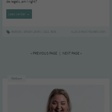
de regels, am I right?
Midden-
Lees verder
→
van-
het-
jaar
,
|
,
,
,
,
BOEKEN
GROEN LEVEN
2022
BOEKEN
BOEKENTAG
ALLE 13 REACTIES BEKIJKEN
LEESTIPS
LITERATUUR
book
tag
« PREVIOUS PAGE | NEXT PAGE »
Welkom