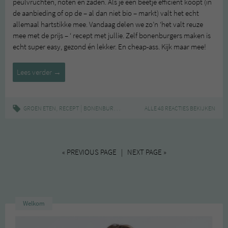
peulvruchten, noten en zaden. Als je een beetje efficiënt koopt (in
de aanbieding of op de – al dan niet bio – markt) valt het echt
allemaal hartstikke mee. Vandaag delen we zo’n ‘het valt reuze
mee met de prijs – ‘ recept met jullie. Zelf bonenburgers maken is
echt super easy, gezond én lekker. En cheap-ass. Kijk maar mee!
Groen
Lees verder
→
zonder
poen:
simpele
,
|
,
,
,
GROEN ETEN
RECEPT
BONENBURGER
BURGERS
ALLE 48 REACTIES BEKIJKEN
KIDNEYBONEN
VEGAN
bonenburgers
« PREVIOUS PAGE | NEXT PAGE »
Welkom