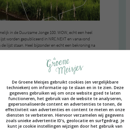
namelijk in de Duurzame Jonge 100. WOW, echt een heel
e lijst worden gepubliceerd in NRC.NEXT en vanavond
 de lijst staan. Heel bijzonder en echt een bekroning na
jonge mensen (tot 33 jaar) die innovatieve en
 duurzaamheid. Men hoopt dat de DJ100 een goed
met ons blog een jonge en oudere doelgroep bereiken.
De Groene Meisjes gebruikt cookies (en vergelijkbare
chtbaarder en krijgen meer naamsbekendheid. Hiermee
technieken) om informatie op te slaan en in te zien. Deze
te inspireren. De DJ100 is geen ranking: het maakt dus
gegevens gebruiken wij om onze website goed te laten
oen is groen, duurzaam is duurzaam. Alle 100
functioneren, het gebruik van de website te analyseren,
 hun manier iets bij te dragen aan een groenere
gepersonaliseerde content en advertenties te tonen, de
effectiviteit van advertenties en content te meten en onze
diensten te verbeteren. Hiervoor verzamelen wij gegevens
zoals unieke advertentie ID’s, geolocatie en surfgedrag. Je
kunt je cookie instellingen wijzigen door het gebruik van