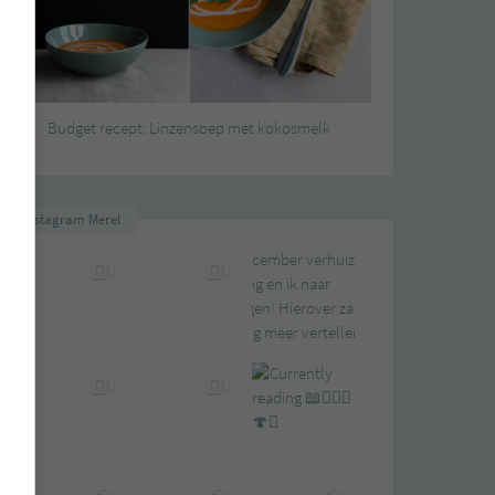
Budget recept: Linzensoep met kokosmelk
Instagram Merel