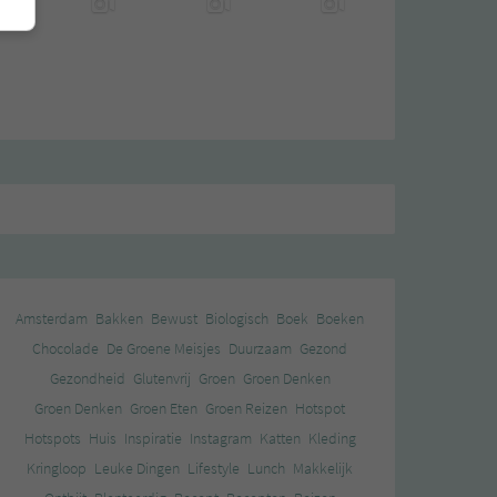
Amsterdam
Bakken
Bewust
Biologisch
Boek
Boeken
Chocolade
De Groene Meisjes
Duurzaam
Gezond
Gezondheid
Glutenvrij
Groen
Groen Denken
Groen Denken
Groen Eten
Groen Reizen
Hotspot
Hotspots
Huis
Inspiratie
Instagram
Katten
Kleding
Kringloop
Leuke Dingen
Lifestyle
Lunch
Makkelijk