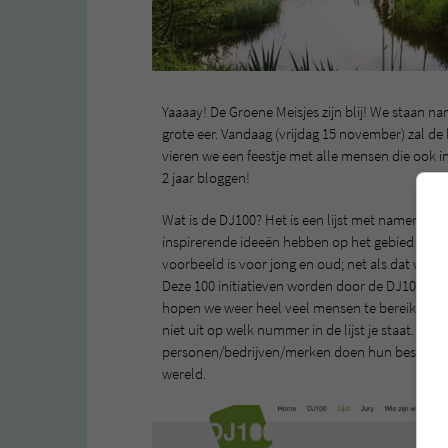
Yaaaay! De Groene Meisjes zijn blij! We staan 
grote eer. Vandaag (vrijdag 15 november) zal d
vieren we een feestje met alle mensen die ook in
2 jaar bloggen!
Wat is de DJ100? Het is een lijst met namen van 
inspirerende ideeën hebben op het gebied van
voorbeeld is voor jong en oud; net als dat wij 
Deze 100 initiatieven worden door de DJ100 zi
hopen we weer heel veel mensen te bereiken en 
niet uit op welk nummer in de lijst je staat. Gr
personen/bedrijven/merken doen hun best om op
wereld.