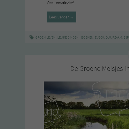
Veel leesplezier!
Leuke
Lees verder
→
Dingen
#5
,
|
,
,
,
GROEN LEVEN
LEUKE DINGEN
BOEKEN
DJ100
DUURZAAM
ESP
De Groene Meisjes i