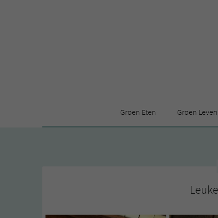
Groen Eten
Groen Leven
Receptenindex
Stijl
Producten
Huis
Leuke ding
Leuke