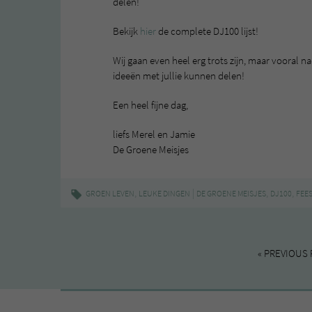
delen!
Bekijk
hier
de complete DJ100 lijst!
Wij gaan even heel erg trots zijn, maar voora
ideeën met jullie kunnen delen!
Een heel fijne dag,
liefs Merel en Jamie
De Groene Meisjes
,
|
,
,
GROEN LEVEN
LEUKE DINGEN
DE GROENE MEISJES
DJ100
FEE
« PREVIOUS 