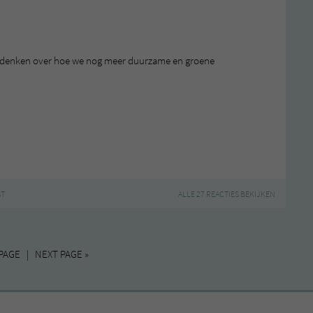
l nadenken over hoe we nog meer duurzame en groene
ST
ALLE 27 REACTIES BEKIJKEN
PAGE | NEXT PAGE »