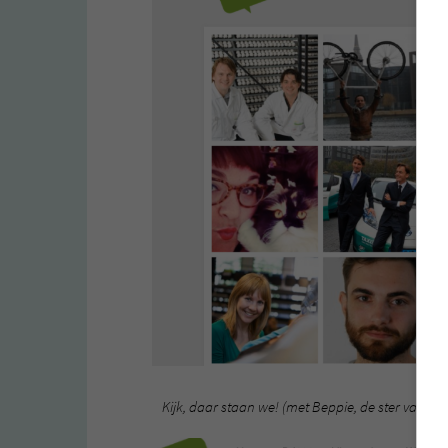
Kijk, daar staan we! (met Beppie, de ster van on