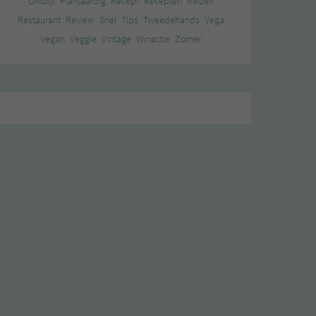
Ontbijt
Plantaardig
Recept
Recepten
Reizen
Restaurant
Review
Snel
Tips
Tweedehands
Vega
Vegan
Veggie
Vintage
Winactie
Zomer