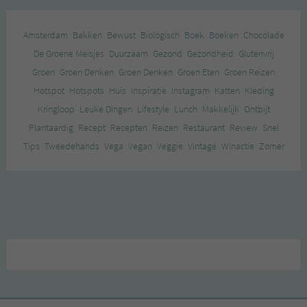
Amsterdam
Bakken
Bewust
Biologisch
Boek
Boeken
Chocolade
De Groene Meisjes
Duurzaam
Gezond
Gezondheid
Glutenvrij
Groen
Groen Denken
Groen Denken
Groen Eten
Groen Reizen
Hotspot
Hotspots
Huis
Inspiratie
Instagram
Katten
Kleding
Kringloop
Leuke Dingen
Lifestyle
Lunch
Makkelijk
Ontbijt
Plantaardig
Recept
Recepten
Reizen
Restaurant
Review
Snel
Tips
Tweedehands
Vega
Vegan
Veggie
Vintage
Winactie
Zomer