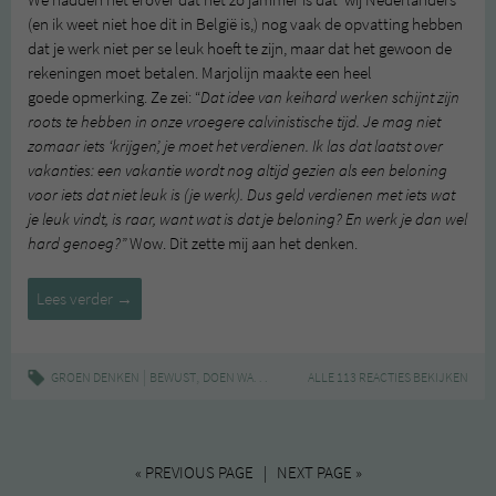
(en ik weet niet hoe dit in België is,) nog vaak de opvatting hebben
dat je werk niet per se leuk hoeft te zijn, maar dat het gewoon de
rekeningen moet betalen. Marjolijn maakte een heel
goede opmerking. Ze zei: “
Dat idee van keihard werken schijnt zijn
roots te hebben in onze vroegere calvinistische tijd. Je mag niet
zomaar iets ‘krijgen’, je moet het verdienen. Ik las dat laatst over
vakanties: een vakantie wordt nog altijd gezien als een beloning
voor iets dat niet leuk is (je werk). Dus geld verdienen met iets wat
je leuk vindt, is raar, want wat is dat je beloning? En werk je dan wel
hard genoeg?”
Wow. Dit zette mij aan het denken.
Doen
Lees verder
→
wat
je
leuk
|
,
,
,
GROEN DENKEN
BEWUST
DOEN WAT JE LEUK VINDT
ALLE 113 REACTIES BEKIJKEN
GELD VERDIENEN
GELUKK
vindt
én
je
geld
« PREVIOUS PAGE | NEXT PAGE »
ermee