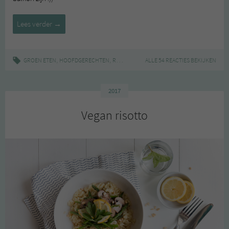
Vegan
Lees verder
→
Mac
and
Cheese
,
,
|
,
,
,
GROEN ETEN
HOOFDGERECHTEN
RECEPT
AMERIKAANS
ALLE 54 REACTIES BEKIJKEN
EDELGIST
KAASSAUS
2017
Vegan risotto