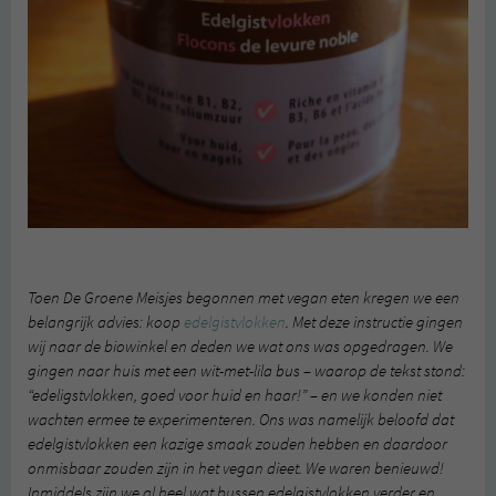
Toen De Groene Meisjes begonnen met vegan eten kregen we een
belangrijk advies: koop
edelgistvlokken
. Met deze instructie gingen
wij naar de biowinkel en deden we wat ons was opgedragen. We
gingen naar huis met een wit-met-lila bus – waarop de tekst stond:
“edeligstvlokken, goed voor huid en haar!” – en we konden niet
wachten ermee te experimenteren. Ons was namelijk beloofd dat
edelgistvlokken een kazige smaak zouden hebben en daardoor
onmisbaar zouden zijn in het vegan dieet. We waren benieuwd!
Inmiddels zijn we al heel wat bussen edelgistvlokken verder en