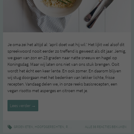
Je oma zei het altijd al: ‘april doet wat hij wil.’ Het lijkt wel alsof dit
spreekwoord nooit eerder zo treffend is geweest als dit jaar. Jemig,
we gaan van zon en 23 graden naar natte sneeuw en hagel op
Koningsdag. Maar wij laten ons niet van ons stuk brengen. Ooit
wordt het écht een keer lente. En ook zomer. En daarom blijven
wij stug doorgaan met het bedenken van lekker lichte, frisse
recepten. Vandaag delen we, in onze reeks basisrecepten, een
vegan risotto met asperges en citroen met je.
Vegan
Lees verder
→
risotto
,
,
|
,
,
,
GROEN ETEN
HOOFDGERECHTEN
RECEPT
ASPERGES
ALLE 36 REACTIES BEKIJKEN
EDELGIST
ITALIAANS
IT