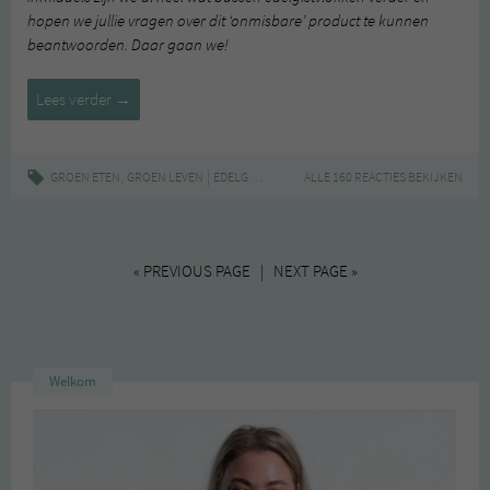
hopen we jullie vragen over dit ‘onmisbare’ product te kunnen
beantwoorden. Daar gaan we!
Edelgistvlokken
Lees verder
→
,
|
,
,
,
GROEN ETEN
GROEN LEVEN
EDELGIST
EDELGISTVLOKKEN
ALLE 160 REACTIES BEKIJKEN
GEZOND
KAASVER
« PREVIOUS PAGE | NEXT PAGE »
Welkom