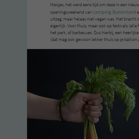
Meisjes, het werd eens tijd om deze in een nieuw 
camping Buitenland
openingsweekend van
e
uitzag, maar helaas niet vegan was. Het bracht 
eigenlijk. Voor thuis, maar ook op festivals (all
het park, of barbecues. Dus hierbij, een heerlij
(dat mag ook gewoon lekker thuis op je balkon zi