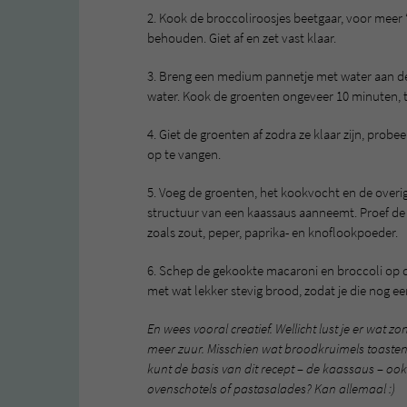
2. Kook de broccoliroosjes beetgaar, voor meer 
behouden. Giet af en zet vast klaar.
3. Breng een medium pannetje met water aan de 
water. Kook de groenten ongeveer 10 minuten, t
4. Giet de groenten af zodra ze klaar zijn, prob
op te vangen.
5. Voeg de groenten, het kookvocht en de overig
structuur van een kaassaus aanneemt. Proef d
zoals zout, peper, paprika- en knoflookpoeder.
6. Schep de gekookte macaroni en broccoli op de
met wat lekker stevig brood, zodat je die no
En wees vooral creatief. Wellicht lust je er wat 
meer zuur. Misschien wat broodkruimels toasten in
kunt de basis van dit recept – de kaassaus – oo
ovenschotels of pastasalades? Kan allemaal :)