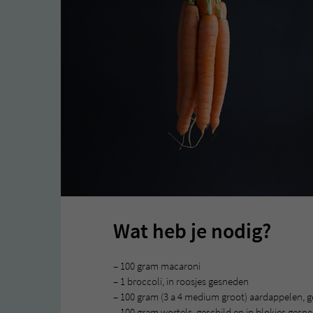
Wat heb je nodig?
– 100 gram macaroni
– 1 broccoli, in roosjes gesneden
– 100 gram (3 a 4 medium groot) aardappelen, g
– 100 gram wortels, geschild en in blokjes gesn