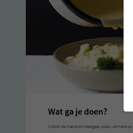
Wat ga je doen?
1.Kook de macaroni beetgaar, zoals vermeld op d