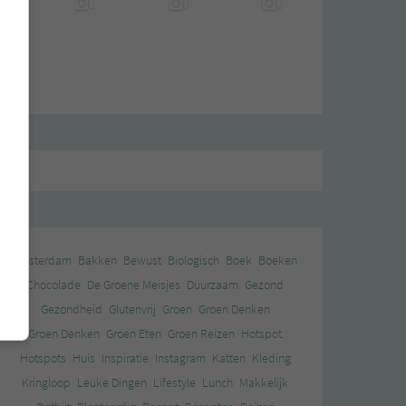
Amsterdam
Bakken
Bewust
Biologisch
Boek
Boeken
Chocolade
De Groene Meisjes
Duurzaam
Gezond
Gezondheid
Glutenvrij
Groen
Groen Denken
Groen Denken
Groen Eten
Groen Reizen
Hotspot
Hotspots
Huis
Inspiratie
Instagram
Katten
Kleding
Kringloop
Leuke Dingen
Lifestyle
Lunch
Makkelijk