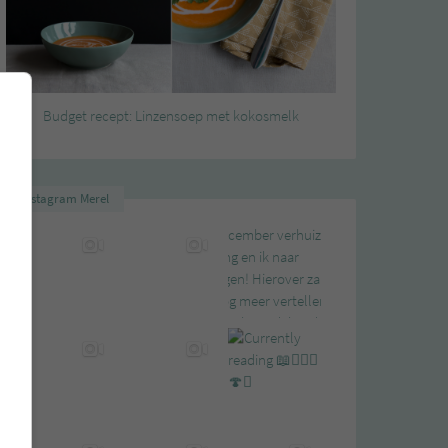
Budget recept: Linzensoep met kokosmelk
Instagram Merel