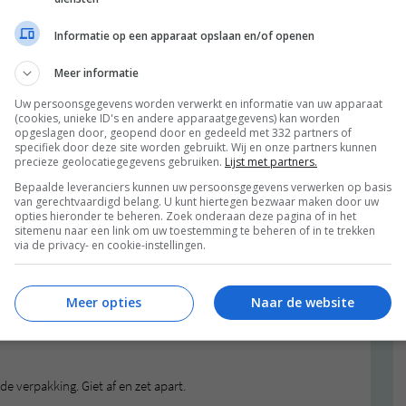
Informatie op een apparaat opslaan en/of openen
Meer informatie
Uw persoonsgegevens worden verwerkt en informatie van uw apparaat
(cookies, unieke ID's en andere apparaatgegevens) kan worden
opgeslagen door, geopend door en gedeeld met 332 partners of
specifiek door deze site worden gebruikt. Wij en onze partners kunnen
precieze geolocatiegegevens gebruiken.
Lijst met partners.
Bepaalde leveranciers kunnen uw persoonsgegevens verwerken op basis
van gerechtvaardigd belang. U kunt hiertegen bezwaar maken door uw
opties hieronder te beheren. Zoek onderaan deze pagina of in het
sitemenu naar een link om uw toestemming te beheren of in te trekken
via de privacy- en cookie-instellingen.
Meer opties
Naar de website
e verpakking. Giet af en zet apart.