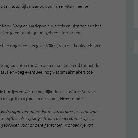
‘bite’ natuurlijk, maar ook om meer vitaminen te
kook. Voeg de aardappels, wortels en uien toe aan het
ot ze goed zacht zijn om geblend te worden.
eer hier ongeveer een glas (300ml) van het kookvocht van
e ingrediënten toe aan de blender en blend tot het de
e saus en voeg eventueel nog wat smaakmakers toe
 bordjes en giet de heerlijke ‘kaassaus’ toe. Serveer
g een beetje kan dippen in de saus… Hmmmmm!
zongedroogde tomaatjes bij, of wat kappertjes voor wat
 olijfolie als topping? Je kan allerlei kanten op. Je
k gebruiken voor andere gerechten. Wat denk je van