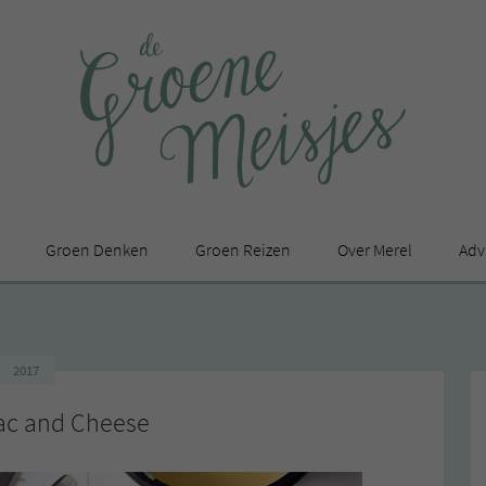
Groen Denken
Groen Reizen
Over Merel
Adv
In de media
Privacy Statement
2017
en
ac and Cheese