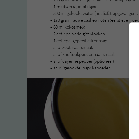
– 1 medium ui, in blokjes
– 300 ml gekookt water (het liefst opgevangen 
– 170 gram rauwe cashewnoten (eerst even weken
– 60 ml kokosmelk
– 2 eetlepels edelgist vlokken
– 1 eetlepel geperst citroensap
– snuf zout naar smaak
– snuf knoflookpoeder naar smaak
– snuf cayenne pepper (optioneel)
– snuf (gerookte) paprikapoeder