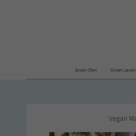
Groen Eten
Groen Leven
Receptenindex
Stijl
Producten
Huis
Leuke ding
Vegan M