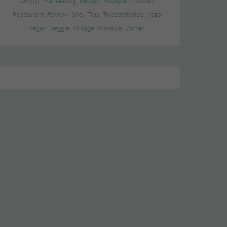
Ontbijt
Plantaardig
Recept
Recepten
Reizen
Restaurant
Review
Snel
Tips
Tweedehands
Vega
Vegan
Veggie
Vintage
Winactie
Zomer