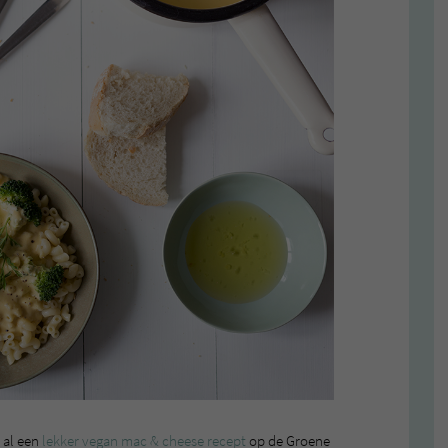
 al een
lekker vegan mac & cheese recept
op de Groene