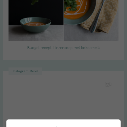
Budget recept: Linzensoep met kokosmelk
Instagram Merel