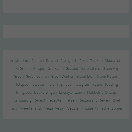
Amsterdam
Bakken
Bewust
Biologisch
Boek
Boeken
Chocolade
De Groene Meisjes
Duurzaam
Gezond
Gezondheid
Glutenvrij
Groen
Groen Denken
Groen Denken
Groen Eten
Groen Reizen
Hotspot
Hotspots
Huis
Inspiratie
Instagram
Katten
Kleding
Kringloop
Leuke Dingen
Lifestyle
Lunch
Makkelijk
Ontbijt
Plantaardig
Recept
Recepten
Reizen
Restaurant
Review
Snel
Tips
Tweedehands
Vega
Vegan
Veggie
Vintage
Winactie
Zomer