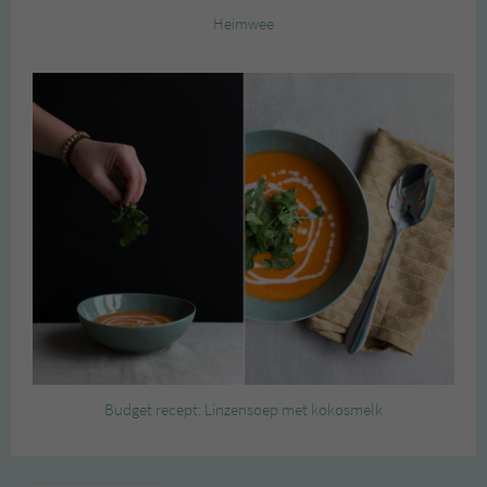
Heimwee
Budget recept: Linzensoep met kokosmelk