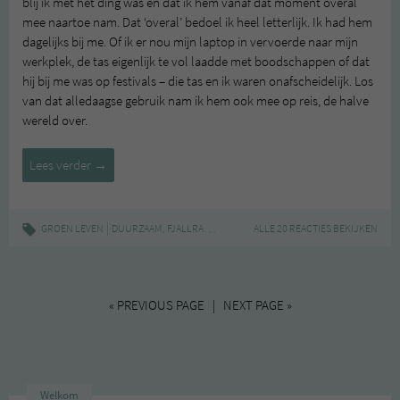
blij ik met het ding was en dat ik hem vanaf dat moment overal
mee naartoe nam. Dat ‘overal’ bedoel ik heel letterlijk. Ik had hem
dagelijks bij me. Of ik er nou mijn laptop in vervoerde naar mijn
werkplek, de tas eigenlijk te vol laadde met boodschappen of dat
hij bij me was op festivals – die tas en ik waren onafscheidelijk. Los
van dat alledaagse gebruik nam ik hem ook mee op reis, de halve
wereld over.
Doei
Lees verder
→
tas
die
de
|
,
,
,
GROEN LEVEN
DUURZAAM
FJALLRAVEN
LIFESTYLE
ALLE 20 REACTIES BEKIJKEN
REIZEN
halve
wereld
zag
« PREVIOUS PAGE | NEXT PAGE »
Welkom