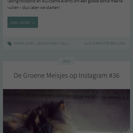
lading foodpost en duurzame events om een goede editie mee te
vullen – dus laten we starten!
Leuke
Lees verder
→
Dingen
#26
,
|
,
,
,
GROEN LEVEN
LEUKE DINGEN
DUURZAAM
FOODPOST
ALLE 31 REACTIES BEKIJKEN
GROEN LEVEN
LEUKE 
2013
De Groene Meisjes op Instagram #36