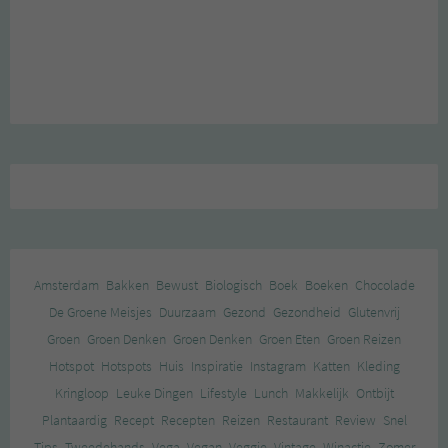
Amsterdam
Bakken
Bewust
Biologisch
Boek
Boeken
Chocolade
De Groene Meisjes
Duurzaam
Gezond
Gezondheid
Glutenvrij
Groen
Groen Denken
Groen Denken
Groen Eten
Groen Reizen
Hotspot
Hotspots
Huis
Inspiratie
Instagram
Katten
Kleding
Kringloop
Leuke Dingen
Lifestyle
Lunch
Makkelijk
Ontbijt
Plantaardig
Recept
Recepten
Reizen
Restaurant
Review
Snel
Tips
Tweedehands
Vega
Vegan
Veggie
Vintage
Winactie
Zomer