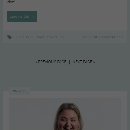
zien!
De
Lees verder
→
Groene
Meisjes
op
,
|
,
,
,
GROEN LEVEN
LEUKE DINGEN
BEP EN POP
FOODPOST
ALLE 20 REACTIES BEKIJKEN
GROEN ETEN
INSTAGR
Instagram
#36
« PREVIOUS PAGE | NEXT PAGE »
Welkom