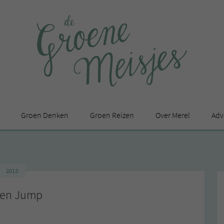
Groen Denken
Groen Reizen
Over Merel
Adv
In de media
Privacy Statement
2013
en
en Jump