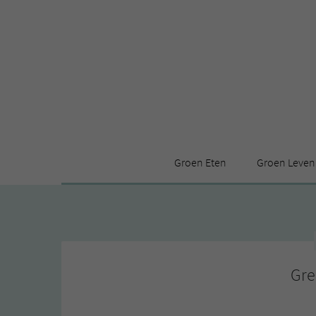
Groen Eten
Groen Leven
Receptenindex
Stijl
Producten
Huis
Leuke ding
Gre