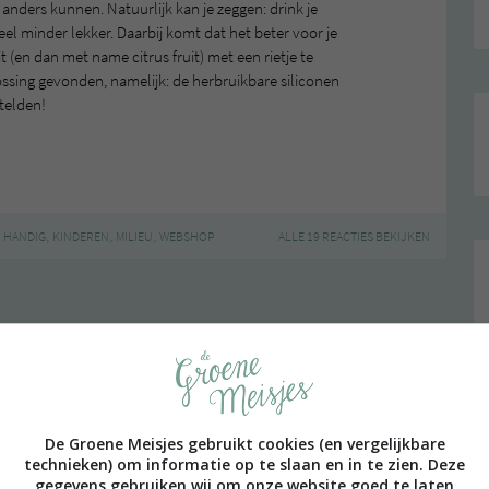
t anders kunnen. Natuurlijk kan je zeggen: drink je
eel minder lekker. Daarbij komt dat het beter voor je
it (en dan met name citrus fruit) met een rietje te
ssing gevonden, namelijk: de herbruikbare siliconen
telden!
,
,
,
,
HANDIG
KINDEREN
MILIEU
WEBSHOP
ALLE 19 REACTIES BEKIJKEN
PAGE | NEXT PAGE »
De Groene Meisjes gebruikt cookies (en vergelijkbare
technieken) om informatie op te slaan en in te zien. Deze
gegevens gebruiken wij om onze website goed te laten