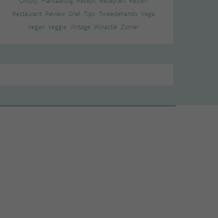
Ontbijt
Plantaardig
Recept
Recepten
Reizen
Restaurant
Review
Snel
Tips
Tweedehands
Vega
Vegan
Veggie
Vintage
Winactie
Zomer