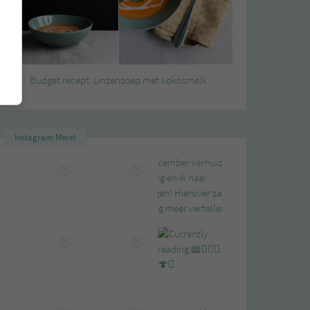
Budget recept: Linzensoep met kokosmelk
Instagram Merel