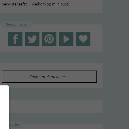
bewuste leefstijl. Welkom op mijn blog!
Social media
Zoeken
naar:
Favoriet