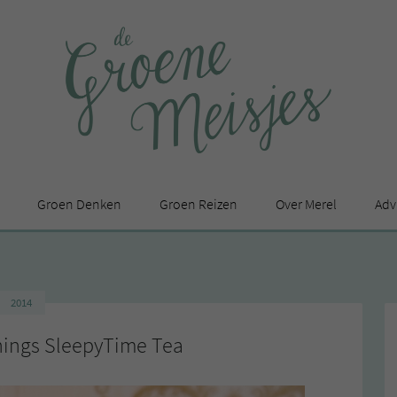
Groen Denken
Groen Reizen
Over Merel
Adv
In de media
Privacy Statement
2014
en
nings SleepyTime Tea