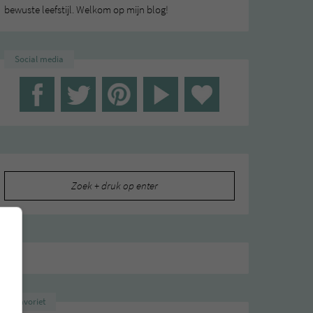
bewuste leefstijl. Welkom op mijn blog!
Social media
Zoeken
naar:
Favoriet