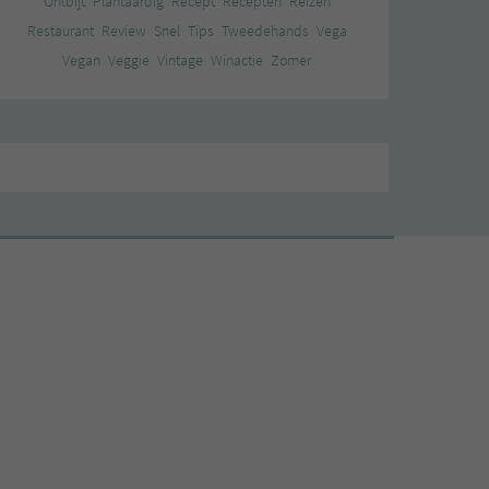
Ontbijt
Plantaardig
Recept
Recepten
Reizen
Restaurant
Review
Snel
Tips
Tweedehands
Vega
Vegan
Veggie
Vintage
Winactie
Zomer