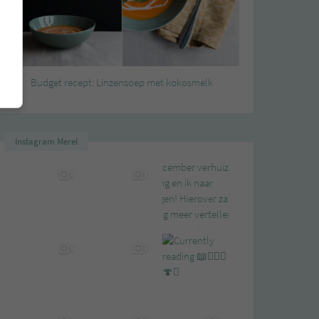
Budget recept: Linzensoep met kokosmelk
Instagram Merel