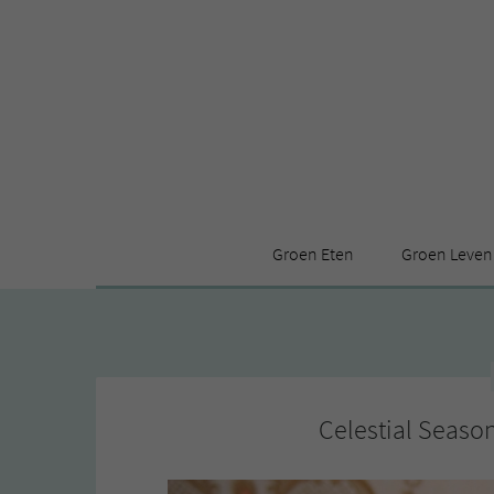
Groen Eten
Groen Leven
Receptenindex
Stijl
Producten
Huis
Leuke ding
Celestial Seaso