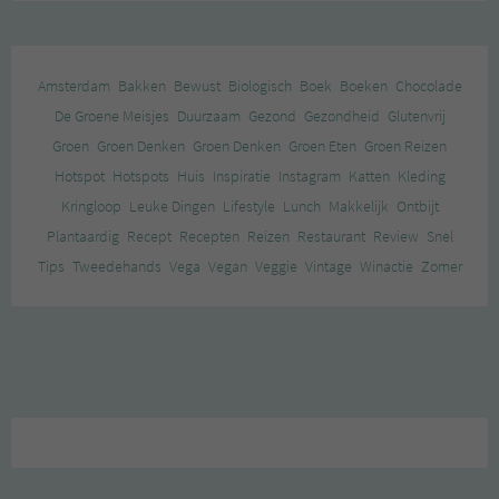
Amsterdam
Bakken
Bewust
Biologisch
Boek
Boeken
Chocolade
De Groene Meisjes
Duurzaam
Gezond
Gezondheid
Glutenvrij
Groen
Groen Denken
Groen Denken
Groen Eten
Groen Reizen
Hotspot
Hotspots
Huis
Inspiratie
Instagram
Katten
Kleding
Kringloop
Leuke Dingen
Lifestyle
Lunch
Makkelijk
Ontbijt
Plantaardig
Recept
Recepten
Reizen
Restaurant
Review
Snel
Tips
Tweedehands
Vega
Vegan
Veggie
Vintage
Winactie
Zomer