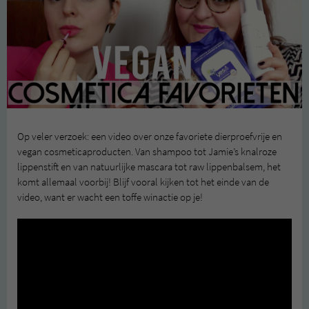
Op veler verzoek: een video over onze favoriete dierproefvrije en
vegan cosmeticaproducten. Van shampoo tot Jamie’s knalroze
lippenstift en van natuurlijke mascara tot raw lippenbalsem, het
komt allemaal voorbij! Blijf vooral kijken tot het einde van de
video, want er wacht een toffe winactie op je!