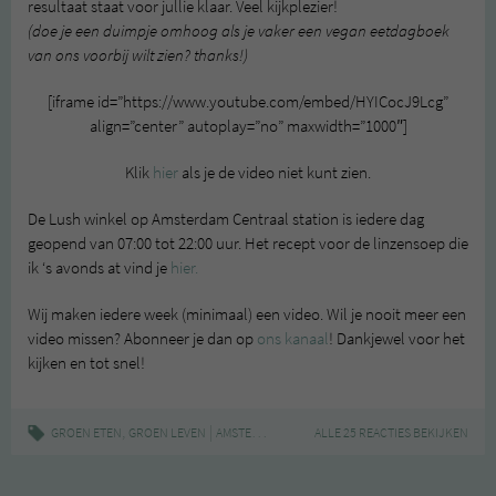
resultaat staat voor jullie klaar. Veel kijkplezier!
(doe je een duimpje omhoog als je vaker een vegan eetdagboek
van ons voorbij wilt zien? thanks!)
[iframe id=”https://www.youtube.com/embed/HYICocJ9Lcg”
align=”center” autoplay=”no” maxwidth=”1000″]
Klik
hier
als je de video niet kunt zien.
De Lush winkel op Amsterdam Centraal station is iedere dag
geopend van 07:00 tot 22:00 uur. Het recept voor de linzensoep die
ik ‘s avonds at vind je
hier.
Wij maken iedere week (minimaal) een video. Wil je nooit meer een
video missen? Abonneer je dan op
ons kanaal
! Dankjewel voor het
kijken en tot snel!
,
|
,
,
,
GROEN ETEN
GROEN LEVEN
AMSTERDAM
DIERPROEFVRIJ
ALLE 25 REACTIES BEKIJKEN
EETDAGBOEK
LINZ