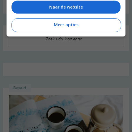
Naar de website
Meer opties
Zoeken
naar:
Favoriet