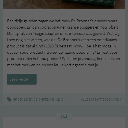
Een tijdje geleden zagen we het merk Dr. Bronner’s opeens overal
oppoppen. En dan vooral bij Amerikaanse bloggers en YouTubers.
Men sprak van ‘magic soap’ en onze interesse was gewekt. Wat wij
toen nog niet wisten, was dat Dr. Bronner’s zeep een Amerikaans
product is dat al sinds 1928 (!) bestaat. Wow. Hoe is het mogelijk
dat zo’n oud product nu weer zo razend populair is? En wat voor
producten zijn het nou precies? We laten je vandaag kennismaken
met het merk en delen een leuke kortingsactie met je.
Dr.
Lees verder
→
Bronner’s
–
met
|
,
,
,
,
GROEN LEVEN
BIG GREEN SMILE
COSMETICA
DIERPROEFVRIJ
ALLE 38 REACTIES BEKIJKEN
DR BRONNERS
F
korting
2015