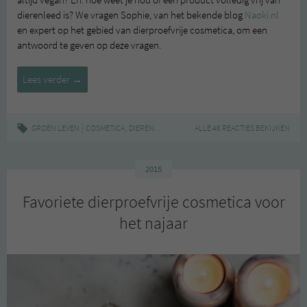
dierenleed is? We vragen Sophie, van het bekende blog
Naoki.nl
en expert op het gebied van dierproefvrije cosmetica, om een
antwoord te geven op deze vragen.
Is
Lees verder
→
dierproefvrije
cosmetica
altijd
|
,
,
,
,
GROEN LEVEN
COSMETICA
DIERENLEED
DIERPROEFVRIJ
ALLE 46 REACTIES BEKIJKEN
GASTBLOG
LIFESTYL
vrij
van
dierenleed?
2015
Favoriete dierproefvrije cosmetica voor
het najaar