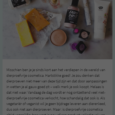
Misschien ben je je sinds kort aan het verdiepen in de wereld van
dierproefvrije cosmetica. Hartstikke goed! Je zou denken dat
dierproeven niet meer van deze tijd zijn en dat door aanpassingen
in wetten je al gauw goed zit – welk merk je ook koopt. Helaas is
dat niet waar. Vandaag de dag wordt er nog ontzettend veel niet-
dierproefvrije cosmetica verkocht, hoe schandalig dat ook is. Als
vegetariër of veganist wil je geen bijdrage leveren aan dierenleed,
dus ook niet aan dierproeven. Maar: is dierproefvrije cosmetica
altijd vegan? En: hoe weet je nou of een product volledig vrij van