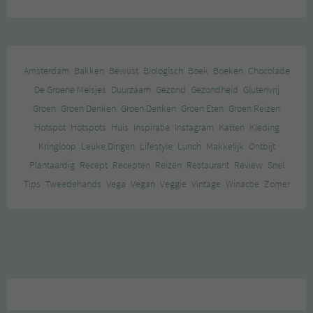
Amsterdam
Bakken
Bewust
Biologisch
Boek
Boeken
Chocolade
De Groene Meisjes
Duurzaam
Gezond
Gezondheid
Glutenvrij
Groen
Groen Denken
Groen Denken
Groen Eten
Groen Reizen
Hotspot
Hotspots
Huis
Inspiratie
Instagram
Katten
Kleding
Kringloop
Leuke Dingen
Lifestyle
Lunch
Makkelijk
Ontbijt
Plantaardig
Recept
Recepten
Reizen
Restaurant
Review
Snel
Tips
Tweedehands
Vega
Vegan
Veggie
Vintage
Winactie
Zomer