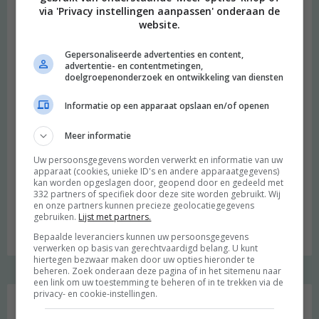
via 'Privacy instellingen aanpassen' onderaan de
website.
Gepersonaliseerde advertenties en content,
advertentie- en contentmetingen,
doelgroepenonderzoek en ontwikkeling van diensten
Informatie op een apparaat opslaan en/of openen
Meer informatie
Uw persoonsgegevens worden verwerkt en informatie van uw
apparaat (cookies, unieke ID's en andere apparaatgegevens)
beeld: Ari Versluis
kan worden opgeslagen door, geopend door en gedeeld met
332 partners of specifiek door deze site worden gebruikt. Wij
Hi, ik ben Merel! Ik neem je graag mee in mijn persoonlijke
en onze partners kunnen precieze geolocatiegegevens
gebruiken.
Lijst met partners.
onderzoek naar een duurzame en meer bewuste leefstijl.
Welkom op mijn blog!
Bepaalde leveranciers kunnen uw persoonsgegevens
verwerken op basis van gerechtvaardigd belang. U kunt
hiertegen bezwaar maken door uw opties hieronder te
beheren. Zoek onderaan deze pagina of in het sitemenu naar
een link om uw toestemming te beheren of in te trekken via de
Social media
privacy- en cookie-instellingen.