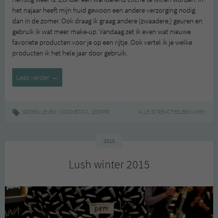
het najaar heeft mijn huid gewoon een andere verzorging nodig
dan in de zomer. Ook draag ik graag andere (zwaadere,) geuren en
gebruik ik wat meer make-up. Vandaag zet ik even wat nieuwe
favoriete producten voor je op een rijtje. Ook vertel ik je welke
producten ik het hele jaar door gebruik.
Favoriete
Lees verder
→
dierproefvrije
cosmetica
voor
|
,
,
,
,
,
GROEN LEVEN
COSMETICA
DIERPROEFVRIJ
MAKE-UP
ALLE 30 REACTIES BEKIJKEN
NAJAAR
NATUURLIJK
P
het
najaar
2015
Lush winter 2015