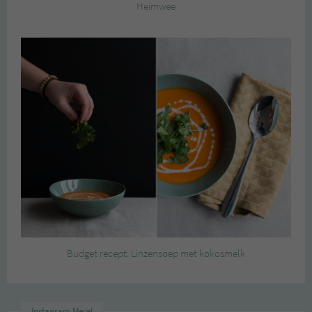
Heimwee
Budget recept: Linzensoep met kokosmelk
Instagram Merel