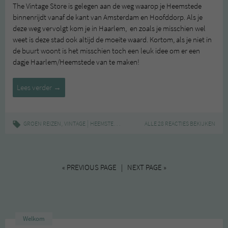
The Vintage Store is gelegen aan de weg waarop je Heemstede
binnenrijdt vanaf de kant van Amsterdam en Hoofddorp. Als je
deze weg vervolgt kom je in Haarlem, en zoals je misschien wel
weet is deze stad ook altijd de moeite waard. Kortom, als je niet in
de buurt woont is het misschien toch een leuk idee om er een
dagje Haarlem/Heemstede van te maken!
Nieuw:
Lees verder
→
The
Vintage
Store
,
|
,
,
,
GROEN REIZEN
VINTAGE
HEEMSTEDE
KLEDING
ALLE 28 REACTIES BEKIJKEN
KRINGLOOP
THE VINTAGE STO
(Heemstede)
« PREVIOUS PAGE | NEXT PAGE »
Welkom