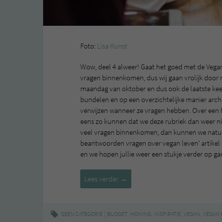
Foto:
Lisa Kunst
Wow, deel 4 alweer! Gaat het goed met de Vegan
vragen binnenkomen, dus wij gaan vrolijk door
maandag van oktober en dus ook de laatste keer 
bundelen en op een overzichtelijke manier arc
verwijzen wanneer ze vragen hebben. Over een h
eens zo kunnen dat we deze rubriek dan weer ni
veel vragen binnenkomen, dan kunnen we natuurl
beantwoorden vragen over vegan leven’ artikel d
en we hopen jullie weer een stukje verder op ga
Vegan
Lees verder
→
Challenge
vragen
beantwoord
|
,
,
,
,
GEEN CATEGORIE
BUDGET
HONING
INSPIRATIE
VEGAN
VEGAN 
#4