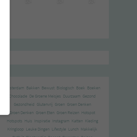
Amsterdam
Bakken
Bewust
Biologisch
Boek
Boeken
Chocolade
De Groene Meisjes
Duurzaam
Gezond
Gezondheid
Glutenvrij
Groen
Groen Denken
Groen Denken
Groen Eten
Groen Reizen
Hotspot
Hotspots
Huis
Inspiratie
Instagram
Katten
Kleding
Kringloop
Leuke Dingen
Lifestyle
Lunch
Makkelijk