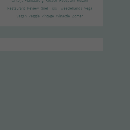
Ontbijt
Plantaardig
Recept
Recepten
Reizen
Restaurant
Review
Snel
Tips
Tweedehands
Vega
Vegan
Veggie
Vintage
Winactie
Zomer