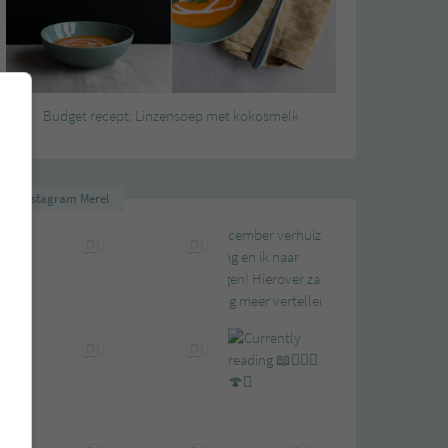
Budget recept: Linzensoep met kokosmelk
Instagram Merel