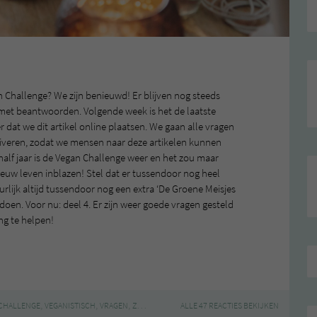
 Challenge? We zijn benieuwd! Er blijven nog steeds
 met beantwoorden. Volgende week is het de laatste
dat we dit artikel online plaatsen. We gaan alle vragen
hiveren, zodat we mensen naar deze artikelen kunnen
alf jaar is de Vegan Challenge weer en het zou maar
euw leven inblazen! Stel dat er tussendoor nog heel
ijk altijd tussendoor nog een extra ‘De Groene Meisjes
oen. Voor nu: deel 4. Er zijn weer goede vragen gesteld
ng te helpen!
,
,
,
CHALLENGE
VEGANISTISCH
VRAGEN
ZUIVELVERVANGERS
ALLE 47 REACTIES BEKIJKEN