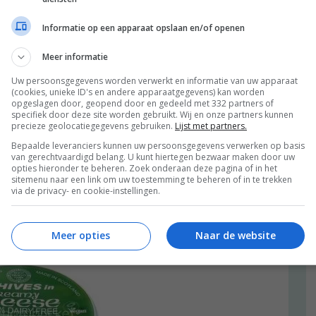
ele vleesvervangers die je in deze webshop tegenkomt!
Informatie op een apparaat opslaan en/of openen
Meer informatie
Uw persoonsgegevens worden verwerkt en informatie van uw apparaat
(cookies, unieke ID's en andere apparaatgegevens) kan worden
opgeslagen door, geopend door en gedeeld met 332 partners of
specifiek door deze site worden gebruikt. Wij en onze partners kunnen
precieze geolocatiegegevens gebruiken.
Lijst met partners.
Bepaalde leveranciers kunnen uw persoonsgegevens verwerken op basis
van gerechtvaardigd belang. U kunt hiertegen bezwaar maken door uw
opties hieronder te beheren. Zoek onderaan deze pagina of in het
sitemenu naar een link om uw toestemming te beheren of in te trekken
via de privacy- en cookie-instellingen.
 creamcheese met bieslook. (3,89 euro) Ook hiervoor
 collectie kaasvervangers. Love it!
Meer opties
Naar de website