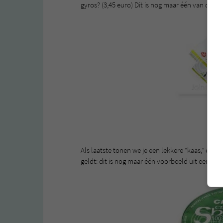
gyros? (3,45 euro) Dit is nog maar één van de v
Als laatste tonen we je een lekkere “kaas,” een
geldt: dit is nog maar één voorbeeld uit een hele