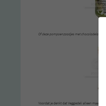
Of deze pompoenzaadjes met chocoladelaagje (1
Voordat je denkt dat Veggiedeli alleen maar zoe