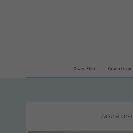
Groen Eten
Groen Leven
Receptenindex
Stijl
Producten
Huis
Leuke ding
Lease a Jea