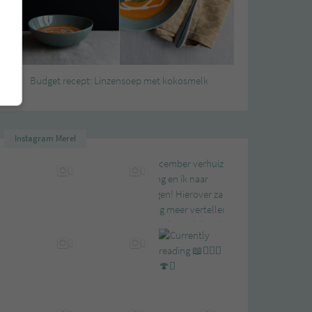
Budget recept: Linzensoep met kokosmelk
Instagram Merel