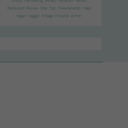
Ontbijt
Plantaardig
Recept
Recepten
Reizen
Restaurant
Review
Snel
Tips
Tweedehands
Vega
Vegan
Veggie
Vintage
Winactie
Zomer