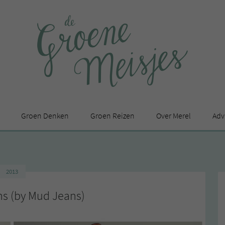
Groen Denken
Groen Reizen
Over Merel
Adv
In de media
Privacy Statement
2013
en
ns (by Mud Jeans)