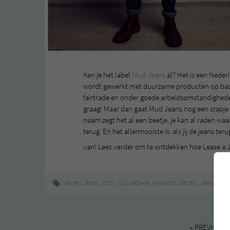
Ken je het label
Mud Jeans
al? Het is een Neder
wordt gewerkt met duurzame producten op basis
fairtrade en onder goede arbeidsomstandigheden
graag! Maar dan gaat Mud Jeans nog een stapje v
naam zegt het al een beetje, je kan al raden waar
terug. En het allermooiste is: als jij de jeans 
van! Lees verder om te ontdekken hoe Lease a 
,
|
,
,
,
,
GROEN LEVEN
STIJL
DUURZAAM
FASHION
GROEN
JEANS
LEA
« PREVIOUS 