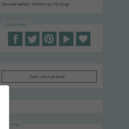
bewuste leefstijl. Welkom op mijn blog!
Social media
Zoeken
naar:
Favoriet