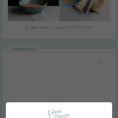
Budget recept: Linzensoep met kokosmelk
Instagram Merel