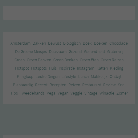
Amsterdam
Bakken
Bewust
Biologisch
Boek
Boeken
Chocolade
De Groene Meisjes
Duurzaam
Gezond
Gezondheid
Glutenvrij
Groen
Groen Denken
Groen Denken
Groen Eten
Groen Reizen
Hotspot
Hotspots
Huis
Inspiratie
Instagram
Katten
Kleding
Kringloop
Leuke Dingen
Lifestyle
Lunch
Makkelijk
Ontbijt
Plantaardig
Recept
Recepten
Reizen
Restaurant
Review
Snel
Tips
Tweedehands
Vega
Vegan
Veggie
Vintage
Winactie
Zomer