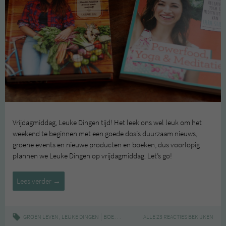
Vrijdagmiddag, Leuke Dingen tijd! Het leek ons wel leuk om het
weekend te beginnen met een goede dosis duurzaam nieuws,
groene events en nieuwe producten en boeken, dus voorlopig
plannen we Leuke Dingen op vrijdagmiddag. Let’s go!
Leuke
Lees verder
→
Dingen
#17
,
|
,
,
,
GROEN LEVEN
LEUKE DINGEN
BOEKEN
DE GROENE MEISJES
ALLE 23 REACTIES BEKIJKEN
GOOD FOOD
JUI