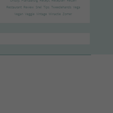
Ontbijt
Plantaardig
Recept
Recepten
Reizen
Restaurant
Review
Snel
Tips
Tweedehands
Vega
Vegan
Veggie
Vintage
Winactie
Zomer