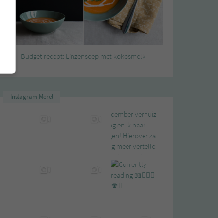
Budget recept: Linzensoep met kokosmelk
Instagram Merel