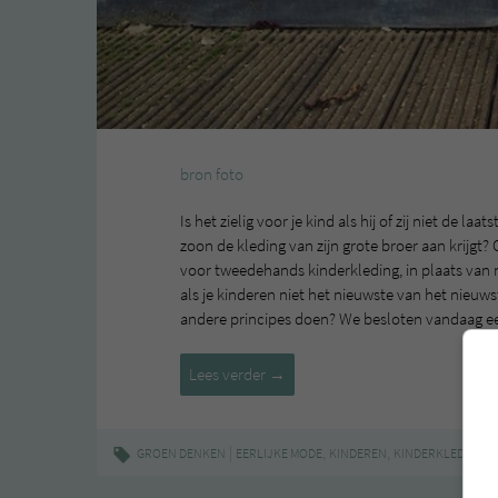
bron foto
Is het zielig voor je kind als hij of zij niet de 
zoon de kleding van zijn grote broer aan krijgt?
voor tweedehands kinderkleding, in plaats van 
als je kinderen niet het nieuwste van het nieuwst
andere principes doen? We besloten vandaag e
Tweedehands
Lees verder
→
kinderkleding
|
,
,
,
GROEN DENKEN
EERLIJKE MODE
KINDEREN
KINDERKLEDING