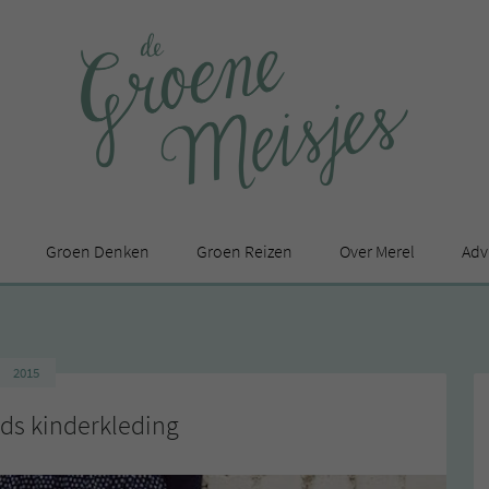
Groen Denken
Groen Reizen
Over Merel
Adv
In de media
Privacy Statement
2015
en
s kinderkleding