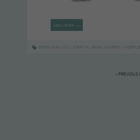
Esprit
Lees verder
→
Organic
Cotton
–
,
|
,
,
,
GROEN LEVEN
STIJL
ESPRIT.NL
GROEN
KINDEREN
KINDERKL
kids
collectie
« PREVIOUS 