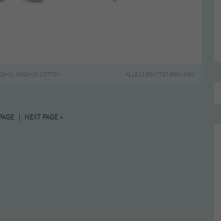
,
EDING
ORGANIC COTTON
ALLE 12 REACTIES BEKIJKEN
PAGE | NEXT PAGE »