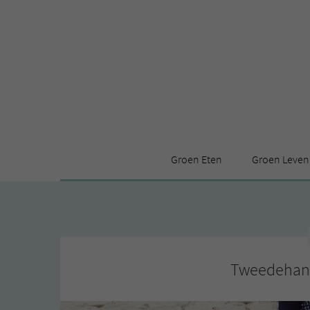
Groen Eten
Groen Leven
Receptenindex
Stijl
Producten
Huis
Leuke ding
Tweedehand