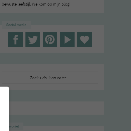
bewuste leefstijl. Welkom op mijn blog!
Social media
Zoeken
naar:
Favoriet