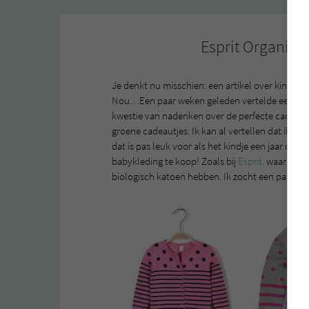
Esprit Organic C
Je denkt nu misschien: een artikel over kinderen
Nou…Een paar weken geleden vertelde een vriend
kwestie van nadenken over de perfecte cadeautje
groene cadeautjes. Ik kan al vertellen dat ik ee
dat is pas leuk voor als het kindje een jaar of 2 
babykleding te koop! Zoals bij
Esprit,
waar ze ee
biologisch katoen hebben. Ik zocht een paar scha