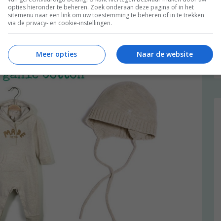
opties hieronder te beheren. Zoek onderaan deze pagina of in het
sitemenu naar een link om uw toestemming te beheren of in te trekken
via de privacy- en cookie-instellingen.
Meer opties
Naar de website