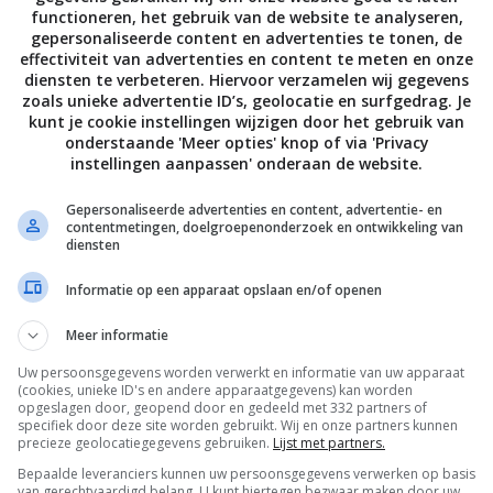
functioneren, het gebruik van de website te analyseren,
2013
gepersonaliseerde content en advertenties te tonen, de
effectiviteit van advertenties en content te meten en onze
otton – kids collectie
diensten te verbeteren. Hiervoor verzamelen wij gegevens
zoals unieke advertentie ID’s, geolocatie en surfgedrag. Je
kunt je cookie instellingen wijzigen door het gebruik van
 op De Groene Meisjes? Dat is toch niks voor jullie?
onderstaande 'Meer opties' knop of via 'Privacy
innetje dat ze zwanger is. Hoera! Nu is het een
instellingen aanpassen' onderaan de website.
s. Je snapt dat wij graag op zoek gaan naar de leukste
n geweldig vintage regenjasje in gedachten heb. Maarja,
Gepersonaliseerde advertenties en content, advertentie- en
contentmetingen, doelgroepenonderzoek en ontwikkeling van
oud is. Duurt lang. Gelukkig is er ook heel leuke ‘groene’
diensten
n vrij uitgebreide collectie kinderkleding gemaakt van
ttige items uit:
Informatie op een apparaat opslaan en/of openen
Meer informatie
Uw persoonsgegevens worden verwerkt en informatie van uw apparaat
(cookies, unieke ID's en andere apparaatgegevens) kan worden
opgeslagen door, geopend door en gedeeld met 332 partners of
specifiek door deze site worden gebruikt. Wij en onze partners kunnen
precieze geolocatiegegevens gebruiken.
Lijst met partners.
Bepaalde leveranciers kunnen uw persoonsgegevens verwerken op basis
van gerechtvaardigd belang. U kunt hiertegen bezwaar maken door uw