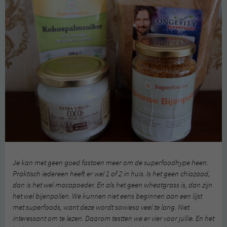
Je kan met geen goed fastoen meer om de superfoodhype heen.
Praktisch iedereen heeft er wel 1 of 2 in huis. Is het geen chiazaad,
dan is het wel macapoeder. En als het geen wheatgrass is, dan zijn
het wel bijenpollen. We kunnen niet eens beginnen aan een lijst
met superfoods, want deze wordt sowieso veel te lang. Niet
interessant om te lezen. Daarom testten we er vier voor jullie. En het