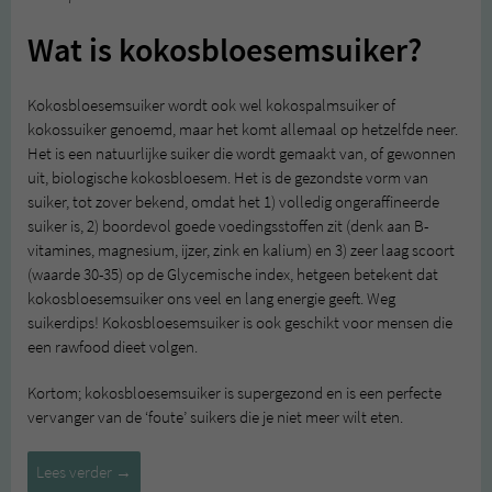
Wat is kokosbloesemsuiker?
Kokosbloesemsuiker wordt ook wel kokospalmsuiker of
kokossuiker genoemd, maar het komt allemaal op hetzelfde neer.
Het is een natuurlijke suiker die wordt gemaakt van, of gewonnen
uit, biologische kokosbloesem. Het is de gezondste vorm van
suiker, tot zover bekend, omdat het 1) volledig ongeraffineerde
suiker is, 2) boordevol goede voedingsstoffen zit (denk aan B-
vitamines, magnesium, ijzer, zink en kalium) en 3) zeer laag scoort
(waarde 30-35) op de Glycemische index, hetgeen betekent dat
kokosbloesemsuiker ons veel en lang energie geeft. Weg
suikerdips! Kokosbloesemsuiker is ook geschikt voor mensen die
een rawfood dieet volgen.
Kortom; kokosbloesemsuiker is supergezond en is een perfecte
vervanger van de ‘foute’ suikers die je niet meer wilt eten.
Kokosbloesemsuiker
Lees verder
→