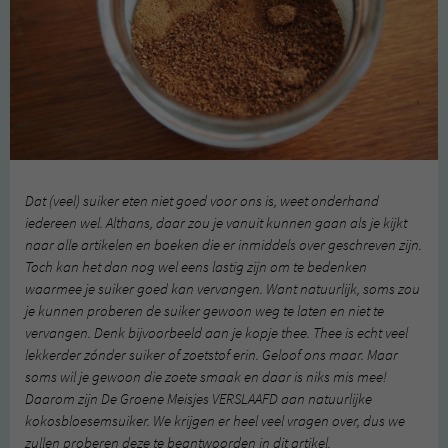
Dat (veel) suiker eten niet goed voor ons is, weet onderhand
iedereen wel. Althans, daar zou je vanuit kunnen gaan als je kijkt
naar alle artikelen en boeken die er inmiddels over geschreven zijn.
Toch kan het dan nog wel eens lastig zijn om te bedenken
waarmee je suiker goed kan vervangen. Want natuurlijk, soms zou
je kunnen proberen de suiker gewoon weg te laten en niet te
vervangen. Denk bijvoorbeeld aan je kopje thee. Thee is echt veel
lekkerder zónder suiker of zoetstof erin. Geloof ons maar. Maar
soms wil je gewoon die zoete smaak en daar is niks mis mee!
Daarom zijn De Groene Meisjes VERSLAAFD aan natuurlijke
kokosbloesemsuiker. We krijgen er heel veel vragen over, dus we
zullen proberen deze te beantwoorden in dit artikel.