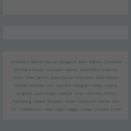
Amsterdam
Bakken
Bewust
Biologisch
Boek
Boeken
Chocolade
De Groene Meisjes
Duurzaam
Gezond
Gezondheid
Glutenvrij
Groen
Groen Denken
Groen Denken
Groen Eten
Groen Reizen
Hotspot
Hotspots
Huis
Inspiratie
Instagram
Katten
Kleding
Kringloop
Leuke Dingen
Lifestyle
Lunch
Makkelijk
Ontbijt
Plantaardig
Recept
Recepten
Reizen
Restaurant
Review
Snel
Tips
Tweedehands
Vega
Vegan
Veggie
Vintage
Winactie
Zomer