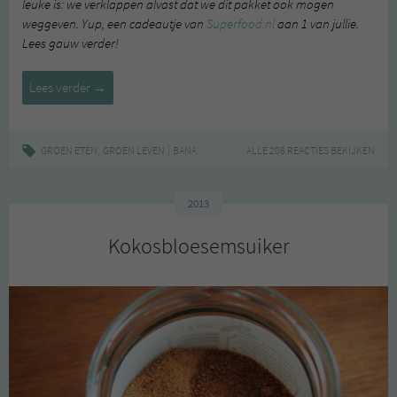
leuke is: we verklappen alvast dat we dit pakket ook mogen
weggeven. Yup, een cadeautje van
Superfood.nl
aan 1 van jullie.
Lees gauw verder!
Review:
Lees verder
→
verschillende
superfoods
,
|
,
,
GROEN ETEN
GROEN LEVEN
BANANENSUIKER
ALLE 206 REACTIES BEKIJKEN
BIJENPOLLEN
KOKOSBLOESEM
2013
Kokosbloesemsuiker