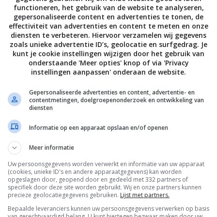
functioneren, het gebruik van de website te analyseren,
gepersonaliseerde content en advertenties te tonen, de
effectiviteit van advertenties en content te meten en onze
diensten te verbeteren. Hiervoor verzamelen wij gegevens
zoals unieke advertentie ID’s, geolocatie en surfgedrag. Je
kunt je cookie instellingen wijzigen door het gebruik van
,
,
,
onderstaande 'Meer opties' knop of via 'Privacy
SUIKER
RAW
SUIKERVERVANGER
VEGAN
ALLE 119 REACTIES BEKIJKEN
instellingen aanpassen' onderaan de website.
Gepersonaliseerde advertenties en content, advertentie- en
contentmetingen, doelgroepenonderzoek en ontwikkeling van
PAGE | NEXT PAGE »
diensten
Informatie op een apparaat opslaan en/of openen
Meer informatie
Uw persoonsgegevens worden verwerkt en informatie van uw apparaat
(cookies, unieke ID's en andere apparaatgegevens) kan worden
opgeslagen door, geopend door en gedeeld met 332 partners of
specifiek door deze site worden gebruikt. Wij en onze partners kunnen
precieze geolocatiegegevens gebruiken.
Lijst met partners.
Bepaalde leveranciers kunnen uw persoonsgegevens verwerken op basis
van gerechtvaardigd belang. U kunt hiertegen bezwaar maken door uw