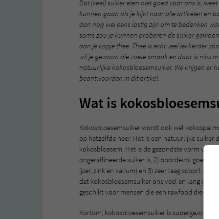
Dat (veel) suiker eten niet goed voor ons is, wee
kunnen gaan als je kijkt naar alle artikelen en 
dan nog wel eens lastig zijn om te bedenken wa
soms zou je kunnen proberen de suiker gewoon w
aan je kopje thee. Thee is echt veel lekkerder z
wil je gewoon die zoete smaak en daar is niks
natuurlijke kokosbloesemsuiker. We krijgen er he
beantwoorden in dit artikel.
Wat is kokosbloesems
Kokosbloesemsuiker wordt ook wel kokospalms
op hetzelfde neer. Het is een natuurlijke suiker
kokosbloesem. Het is de gezondste vorm van sui
ongeraffineerde suiker is, 2) boordevol goede v
ijzer, zink en kalium) en 3) zeer laag scoort (w
dat kokosbloesemsuiker ons veel en lang energi
geschikt voor mensen die een rawfood dieet vo
Kortom; kokosbloesemsuiker is supergezond en is