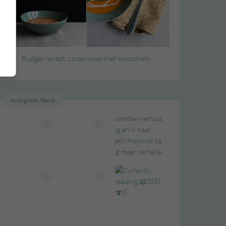
Budget recept: Linzensoep met kokosmelk
Instagram Merel