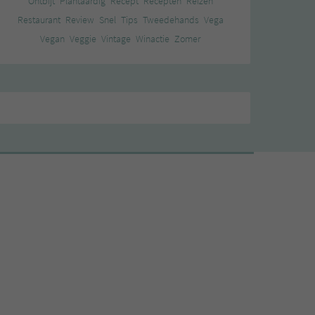
Ontbijt
Plantaardig
Recept
Recepten
Reizen
Restaurant
Review
Snel
Tips
Tweedehands
Vega
Vegan
Veggie
Vintage
Winactie
Zomer