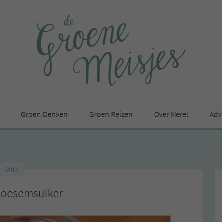
Groen Denken
Groen Reizen
Over Merel
Adv
In de media
Privacy Statement
2013
en
loesemsuiker