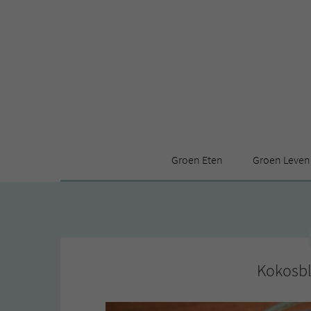
Groen Eten
Groen Leven
Receptenindex
Stijl
Producten
Huis
Leuke ding
Kokosb