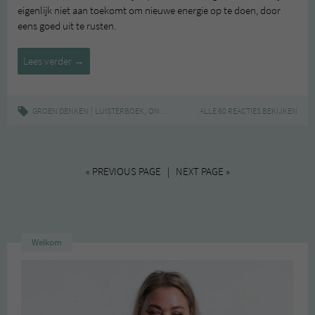
eigenlijk niet aan toekomt om nieuwe energie op te doen, door
eens goed uit te rusten.
Makkelijker
Lees verder
→
ontspannen
|
,
,
GROEN DENKEN
LUISTERBOEK
ONTSPANNEN
ALLE 60 REACTIES BEKIJKEN
STORYTEL
« PREVIOUS PAGE | NEXT PAGE »
Welkom