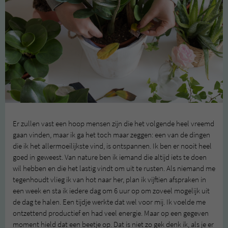
Er zullen vast een hoop mensen zijn die het volgende heel vreemd
gaan vinden, maar ik ga het toch maar zeggen: een van de dingen
die ik het allermoeilijkste vind, is ontspannen. Ik ben er nooit heel
goed in geweest. Van nature ben ik iemand die altijd iets te doen
wil hebben en die het lastig vindt om uit te rusten. Als niemand me
tegenhoudt vlieg ik van hot naar her, plan ik vijftien afspraken in
een week en sta ik iedere dag om 6 uur op om zoveel mogelijk uit
de dag te halen. Een tijdje werkte dat wel voor mij. Ik voelde me
ontzettend productief en had veel energie. Maar op een gegeven
moment hield dat een beetje op. Dat is niet zo gek denk ik, als je er