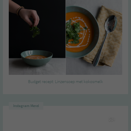
Budget recept: Linzensoep met kokosmelk
Instagram Merel