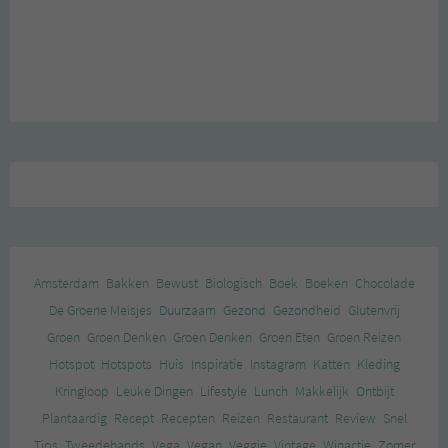
Amsterdam
Bakken
Bewust
Biologisch
Boek
Boeken
Chocolade
De Groene Meisjes
Duurzaam
Gezond
Gezondheid
Glutenvrij
Groen
Groen Denken
Groen Denken
Groen Eten
Groen Reizen
Hotspot
Hotspots
Huis
Inspiratie
Instagram
Katten
Kleding
Kringloop
Leuke Dingen
Lifestyle
Lunch
Makkelijk
Ontbijt
Plantaardig
Recept
Recepten
Reizen
Restaurant
Review
Snel
Tips
Tweedehands
Vega
Vegan
Veggie
Vintage
Winactie
Zomer