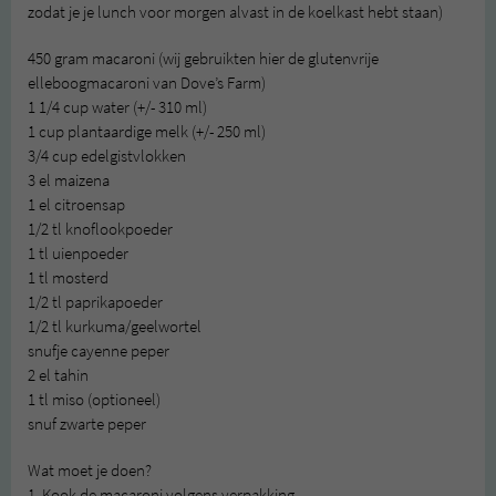
zodat je je lunch voor morgen alvast in de koelkast hebt staan)
450 gram macaroni (wij gebruikten hier de glutenvrije
elleboogmacaroni van Dove’s Farm)
1 1/4 cup water (+/- 310 ml)
1 cup plantaardige melk (+/- 250 ml)
3/4 cup edelgistvlokken
3 el maizena
1 el citroensap
1/2 tl knoflookpoeder
1 tl uienpoeder
1 tl mosterd
1/2 tl paprikapoeder
1/2 tl kurkuma/geelwortel
snufje cayenne peper
2 el tahin
1 tl miso (optioneel)
snuf zwarte peper
Wat moet je doen?
1. Kook de macaroni volgens verpakking.