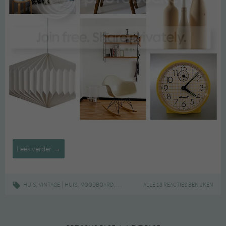
Inspiratie
Lees verder
→
slaapkamer
,
|
,
,
,
,
HUIS
VINTAGE
HUIS
MOODBOARD
SLAAPKAMER
ALLE 18 REACTIES BEKIJKEN
TWEEDEHANDS
VINTAGE