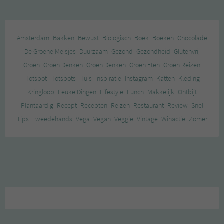
Amsterdam
Bakken
Bewust
Biologisch
Boek
Boeken
Chocolade
De Groene Meisjes
Duurzaam
Gezond
Gezondheid
Glutenvrij
Groen
Groen Denken
Groen Denken
Groen Eten
Groen Reizen
Hotspot
Hotspots
Huis
Inspiratie
Instagram
Katten
Kleding
Kringloop
Leuke Dingen
Lifestyle
Lunch
Makkelijk
Ontbijt
Plantaardig
Recept
Recepten
Reizen
Restaurant
Review
Snel
Tips
Tweedehands
Vega
Vegan
Veggie
Vintage
Winactie
Zomer