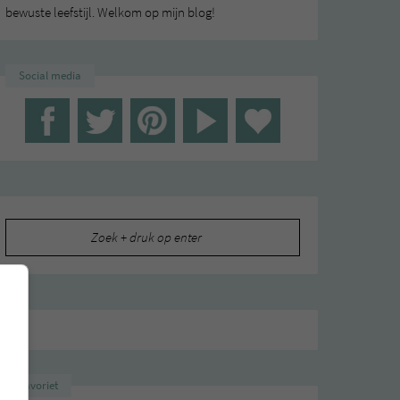
bewuste leefstijl. Welkom op mijn blog!
Social media
Zoeken
naar:
Favoriet