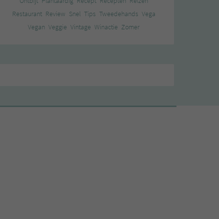
Ontbijt
Plantaardig
Recept
Recepten
Reizen
Restaurant
Review
Snel
Tips
Tweedehands
Vega
Vegan
Veggie
Vintage
Winactie
Zomer