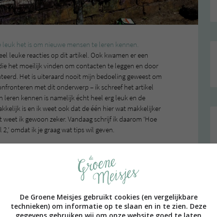
e leuk het is om nieuwe mensen te leren kennen.
el leuke reacties op dit artikel. Ook kwamen er een
die het moeilijk vinden om contacten te leggen en door
teerd. Het is uiteraard nooit mijn bedoeling geweest om
nfronteren met dit onderwerp – ik schreef het artikel
leren kennen is namelijk écht heel erg leuk en de
kkelijk is en ik weet ook dat de één hier wat makkelijker
 weet ik gewoon zeker. Vandaag schrijf ik daarom ‘Hoe
2,’ omdat ik je graag wat tips wil geven.
,
ESTYLE
NIEUWE MENSEN LEREN KENNEN
ALLE 40 REACTIES BEKIJKEN
De Groene Meisjes gebruikt cookies (en vergelijkbare
technieken) om informatie op te slaan en in te zien. Deze
gegevens gebruiken wij om onze website goed te laten