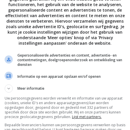
functioneren, het gebruik van de website te analyseren,
PAGE | NEXT PAGE »
gepersonaliseerde content en advertenties te tonen, de
effectiviteit van advertenties en content te meten en onze
diensten te verbeteren. Hiervoor verzamelen wij gegevens
zoals unieke advertentie ID’s, geolocatie en surfgedrag. Je
kunt je cookie instellingen wijzigen door het gebruik van
onderstaande 'Meer opties' knop of via 'Privacy
instellingen aanpassen' onderaan de website.
Gepersonaliseerde advertenties en content, advertentie- en
contentmetingen, doelgroepenonderzoek en ontwikkeling van
diensten
Informatie op een apparaat opslaan en/of openen
Meer informatie
Uw persoonsgegevens worden verwerkt en informatie van uw apparaat
(cookies, unieke ID's en andere apparaatgegevens) kan worden
opgeslagen door, geopend door en gedeeld met 332 partners of
specifiek door deze site worden gebruikt. Wij en onze partners kunnen
precieze geolocatiegegevens gebruiken.
Lijst met partners.
Bepaalde leveranciers kunnen uw persoonsgegevens verwerken op basis
van gerechtvaardigd belang. U kunt hiertegen bezwaar maken door uw