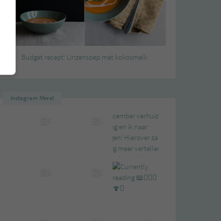
Budget recept: Linzensoep met kokosmelk
Instagram Merel