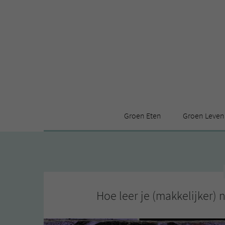
Groen Eten
Groen Leven
Receptenindex
Stijl
Producten
Huis
Leuke ding
Hoe leer je (makkelijker)