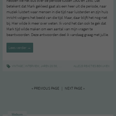
hebben we het dus over de periode tussen 1900 en 1950. Dat
betekent dat Mark gekleed gaat als een heer uit die periode, naar
muziek luistert waar mensen in die tijd naar luisterden en zijn huis
inricht volgens het beeld van die tijd. Maar, daar blijft het nog niet
bij. Hier wilde ik meer over weten. Ik vond het dan ook te gek dat
Mark tijd wilde maken om een aantal van mijn vragen te
beantwoorden. Deze antwoorden deel ik vandaag graag met jullie.
Nostalgisme
Lees verder
→
–
een
interview
|
,
,
,
,
VINTAGE
INTERVIEW
JAREN 20/30
MARK DAVIDS
ALLE 20 REACTIES BEKIJKEN
NOSTALGISME
VINTAGE
met
Mark
Davids
« PREVIOUS PAGE | NEXT PAGE »
Welkom