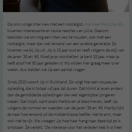
Op ons vorige interview met een nostalgist,
mijnheer Mark Davids,
kwamen interessante en leuke reacties van jullie. Daarom
besloten we om nog een interview te houden, ook met een
nostalgist, maar dan wel iemand van een andere generatie. Zo
kwamen we bij Jip uit. Jip is 18 jaar oud en leeft volgens de stijl van
de jaren ’30 en ’40. Moet je je voorstellen: je bent 18 jaar, maar je
leeft alsof het 80 jaar geleden is! Wij wilden hier graag meer over
weten, dus stelden we Jip een aantal vragen.
Sinds 2010 woont Jip in Duitsland. Ze volgt hier een coupeuse-
opleiding, die in totaal vijf jaar zal duren. Dat klinkt al even anders
dan de gemiddelde opleidingen die veel ‘eigentijdse’ jongeren
kiezen. Dat klopt, want zoals hierboven al beschreven, leeft Jip
volgens de normen en waarden van de jaren ’30 en ’40. Hierbij kijkt
ze naar hoe iemand uit de middenklasse leefde: niet te arm, maar
ook niet te rijk. We vroegen Jip hoe haar hang naar deze tijd zo is
ontstaan. Ze vertelt;
“De interesse voor het verleden heb ik al heel