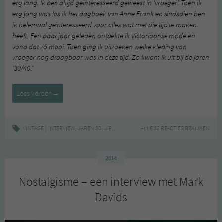
erg lang. Ik ben altijd geinteresseerd geweest in ‘vroeger’. Toen ik
erg jong was las ik het dagboek van Anne Frank en sindsdien ben
ik helemaal geinteresseerd voor alles wat met die tijd te maken
heeft. Een paar jaar geleden ontdekte ik Victoriaanse mode en
vond dat zó mooi. Toen ging ik uitzoeken welke kleding van
vroeger nog draagbaar was in deze tijd. Zo kwam ik uit bij de jaren
’30/40.”
Nostalgisme:
Lees verder
→
een
interview
met
|
,
,
,
,
VINTAGE
INTERVIEW
JAREN 30
JIP
NOSTALGISME
ALLE 32 REACTIES BEKIJKEN
VINTAGE
Jip
2014
Nostalgisme – een interview met Mark
Davids