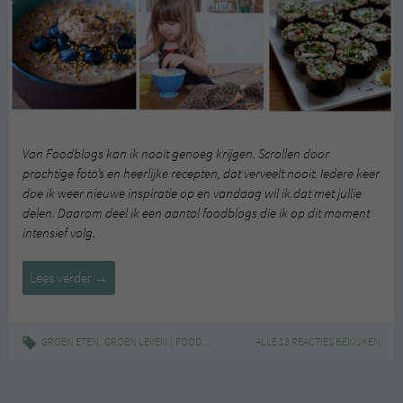
Van Foodblogs kan ik nooit genoeg krijgen. Scrollen door
prachtige foto’s en heerlijke recepten, dat verveelt nooit. Iedere keer
doe ik weer nieuwe inspiratie op en vandaag wil ik dat met jullie
delen. Daarom deel ik een aantal foodblogs die ik op dit moment
intensief volg.
Tip:
Lees verder
→
lovely
foodblogs
,
|
,
,
,
GROEN ETEN
GROEN LEVEN
FOODBLOGS
GEZOND
ALLE 13 REACTIES BEKIJKEN
MY NEW ROOTS
OH DEAR D