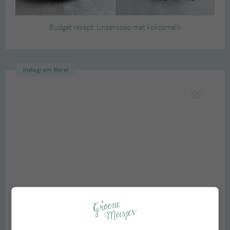
Budget recept: Linzensoep met kokosmelk
Instagram Merel