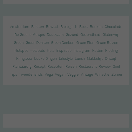
Amsterdam
Bakken
Bewust
Biologisch
Boek
Boeken
Chocolade
De Groene Meisjes
Duurzaam
Gezond
Gezondheid
Glutenvrij
Groen
Groen Denken
Groen Denken
Groen Eten
Groen Reizen
Hotspot
Hotspots
Huis
Inspiratie
Instagram
Katten
Kleding
Kringloop
Leuke Dingen
Lifestyle
Lunch
Makkelijk
Ontbijt
Plantaardig
Recept
Recepten
Reizen
Restaurant
Review
Snel
Tips
Tweedehands
Vega
Vegan
Veggie
Vintage
Winactie
Zomer